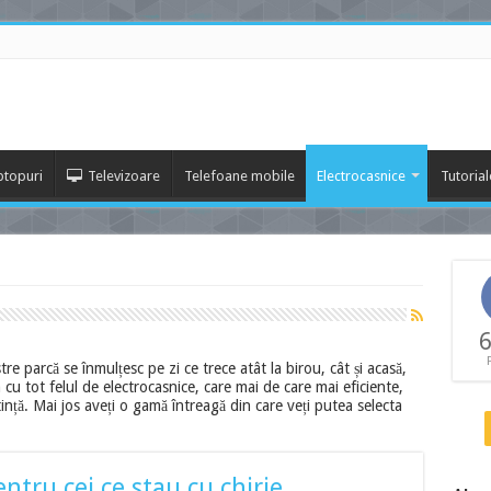
ptopuri
Televizoare
Telefoane mobile
Electrocasnice
Tutorial
6
stre parcă se înmulțesc pe zi ce trece atât la birou, cât și acasă,
u tot felul de electrocasnice, care mai de care mai eficiente,
nță. Mai jos aveți o gamă întreagă din care veți putea selecta
ntru cei ce stau cu chirie