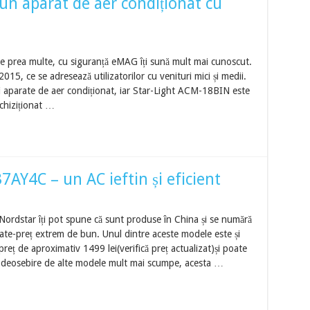
un aparat de aer condiționat cu
une prea multe, cu siguranță eMAG îți sună mult mai cunoscut.
15, ce se adresează utilizatorilor cu venituri mici și medii.
și aparate de aer condiționat, iar Star-Light ACM-18BIN este
chiziționat …
AY4C – un AC ieftin și eficient
Nordstar îți pot spune că sunt produse în China și se numără
tate-preț extrem de bun. Unul dintre aceste modele este și
 de aproximativ 1499 lei(verifică preț actualizat)și poate
e deosebire de alte modele mult mai scumpe, acesta …