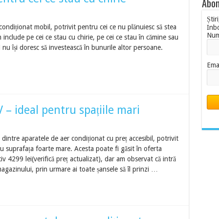
Abon
Știr
diționat mobil, potrivit pentru cei ce nu plănuiesc să stea
Inb
Nu
m include pe cei ce stau cu chirie, pe cei ce stau în cămine sau
i nu își doresc să investească în bunurile altor persoane.
Ema
 ideal pentru spațiile mari
re aparatele de aer condiționat cu preț accesibil, potrivit
u suprafața foarte mare. Acesta poate fi găsit în oferta
 4299 lei(verifică preț actualizat), dar am observat că intră
gazinului, prin urmare ai toate șansele să îl prinzi …