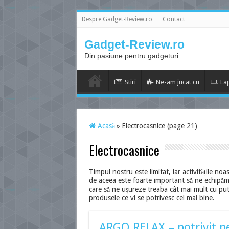
Despre Gadget-Review.ro
Contact
Gadget-Review.ro
Din pasiune pentru gadgeturi
Stiri
Ne-am jucat cu
La
Acasă
»
Electrocasnice (page 21)
Electrocasnice
Timpul nostru este limitat, iar activitățile noa
de aceea este foarte important să ne echipăm c
care să ne ușureze treaba cât mai mult cu puti
produsele ce vi se potrivesc cel mai bine.
ARGO RELAX – potrivit pe