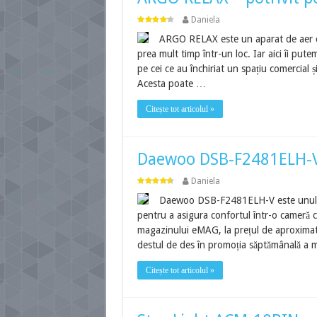
Daniela
ARGO RELAX este un aparat de aer con
prea mult timp într-un loc. Iar aici îi pute
pe cei ce au închiriat un spațiu comercial ș
Acesta poate …
Citește tot articolul »
Daewoo DSB-F2481ELH-V –
Daniela
Daewoo DSB-F2481ELH-V este unul dint
pentru a asigura confortul într-o cameră c
magazinului eMAG, la prețul de aproximativ
destul de des în promoția săptămânală a ma
Citește tot articolul »