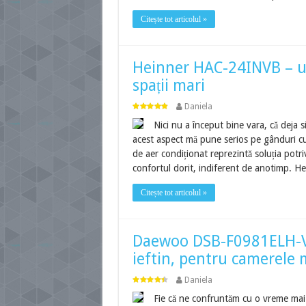
Citește tot articolul »
Heinner HAC-24INVB – un
spații mari
Daniela
Nici nu a început bine vara, că deja 
acest aspect mă pune serios pe gânduri cu p
de aer condiționat reprezintă soluția potri
confortul dorit, indiferent de anotimp.
Citește tot articolul »
Daewoo DSB-F0981ELH-V 
ieftin, pentru camerele 
Daniela
Fie că ne confruntăm cu o vreme mai c