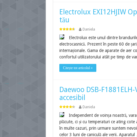
Electrolux EXI12HJIW Opt
tău
Daniela
Electrolux este unul dintre branduril
electrocasnică. Prezent în peste 60 de țari
internaționale. Gama de aparate de aer con
confortul utilizatorului atât pe timp de va
Citește tot articolul »
Daewoo DSB-F1881ELH-V –
accesibil
Daniela
Independent de voința noastră, vara 
plăcute, ci și cu temperaturi ce ating cote
în multe cazuri, prin urmare suntem nevoiți
celor 3 luni de caniculă ale verii. Aparatul