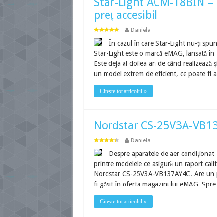
Star-Light ACM-18BIN – 
preț accesibil
Daniela
În cazul în care Star-Light nu-ți sp
Star-Light este o marcă eMAG, lansată în 20
Este deja al doilea an de când realizează 
un model extrem de eficient, ce poate fi a
Citește tot articolul »
Nordstar CS-25V3A-VB137
Daniela
Despre aparatele de aer condiționat 
printre modelele ce asigură un raport cali
Nordstar CS-25V3A-VB137AY4C. Are un preț
fi găsit în oferta magazinului eMAG. Spr
Citește tot articolul »