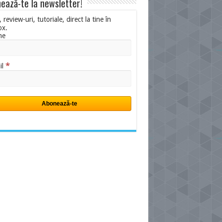
ează-te la newsletter!
i, review-uri, tutoriale, direct la tine în
ox.
me
*
il