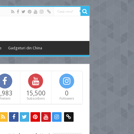
e
Gadgeturi din China
,983
15,500
0
Prieteni
Subscribers
Followers