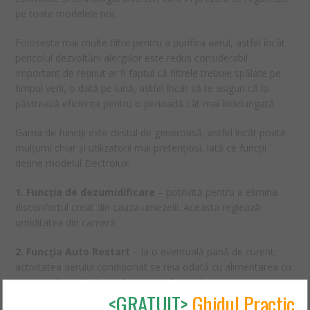
pe toate modelele noi.
Folosește mai multe filtre pentru a purifica aerul, astfel încât
pericolul dezvoltării alergiilor este redus considerabil.
Important de reținut ar fi faptul că filtrele trebuie spălate pe
timpul verii, o dată pe lună, astfel încât să te asiguri că își
păstrează eficiența pentru o perioadă cât mai îndelungată.
Gama de funcții este destul de generoasă, astfel încât poate
mulțumi chiar și utilizatorii mai pretențioși. Iată ce funcții
deține modelul Electrolux:
1. Funcția de dezumidificare
– potrivită pentru a elimina
disconfortul creat din cauza umezelii. Aceasta reglează
umiditatea din cameră
2. Funcția Auto Restart
– la o eventuală pană de curent,
activitatea aerului condiționat se reia odată cu alimentarea cu
energie electrică. Apartul pornește în mod automat, cu
<GRATUIT>
Ghidul Practic
aceleași setări stabilite anterior.