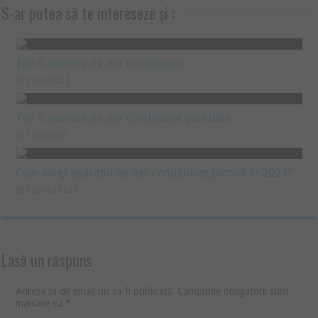
S-ar putea să te intereseze și :
Top 5 aparate de aer condiționat
5 iulie 2022
Top 5 aparate de aer condiționat portabile
7 mai 2021
Cum alegi aparatul de aer condiţionat potrivit în 2023?
1 aprilie 2021
Lasă un răspuns
Adresa ta de email nu va fi publicată.
Câmpurile obligatorii sunt
marcate cu
*