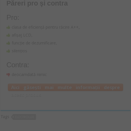
Păreri pro şi contra
Pro:
clasa de eficiență pentru răcire A++,
afișaj LCD,
funcție de dezumificare,
silențios
Contra:
deocamdată nimic
Aici găsești mai multe informații despre
acest produs
Tags
ELECTROLUX