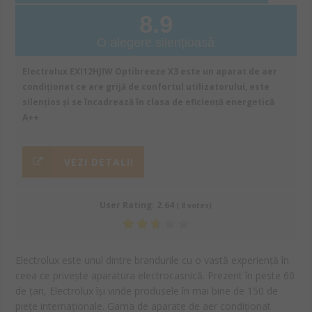
8.9
O alegere silențioasă
Electrolux EXI12HJIW Optibreeze X3 este un aparat de aer
condiționat ce are grijă de confortul utilizatorului, este
silențios și se încadrează în clasa de eficiență energetică
A++.
VEZI DETALII
User Rating:
2.64
(
8
votes)
Electrolux este unul dintre brandurile cu o vastă experiență în
ceea ce privește aparatura electrocasnică. Prezent în peste 60
de țari, Electrolux își vinde produsele în mai bine de 150 de
piețe internaționale. Gama de aparate de aer condiționat