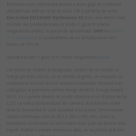
Electrolux este optimizată pentru a avea grijă de confortul
utilizatorului atât pe timp de vară, cât și pe timp de iarnă.
Electrolux EXI12HJIW Optibreeze X3
este unul dintre noile
modele ale producătorului ce poate fi găsit în oferta
magazinului eMAG, la prețul de aproximativ
2499
lei(
verifică
preț actualizat
), cu posibilitatea de a-l achiziționa în rate
lunare de 151 lei.
Aparatul poate fi găsit și în oferta magazinului
Altex.
Din punct de vedere al designului, vorbim de un model ce
merge pe linia clasică, cu un detaliu argintiu, ce reușește să
evidențieze în mod discret unitatea interioară. Modelul este
câștigător al premiului pentru design RedDot Design Award
2015. La o privire atentă se poate observa și un display de tip
LCD, ce indică temperatura din cameră. Acesta este vizibil
doar în momentul în care aparatul este pornit. Dimensiunile
unității interioare sunt de 852 x 280 x 180 mm, ceea ce
înseamnă că modelul se va încadra chiar și pe un perete mai
îngust. Având o unitate interioară albă, se va potrivi atât într-