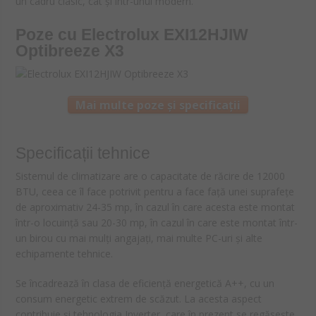
un cadru clasic, cât și într-unul modern.
Poze cu
Electrolux EXI12HJIW
Optibreeze X3
Mai multe poze și specificații
Specificații tehnice
Sistemul de climatizare are o capacitate de răcire de 12000
BTU, ceea ce îl face potrivit pentru a face față unei suprafețe
de aproximativ 24-35 mp, în cazul în care acesta este montat
într-o locuință sau 20-30 mp, în cazul în care este montat într-
un birou cu mai mulți angajați, mai multe PC-uri și alte
echipamente tehnice.
Se încadrează în clasa de eficiență energetică A++, cu un
consum energetic extrem de scăzut. La acesta aspect
contribuie și tehnologia Inverter, care în prezent se regăsește