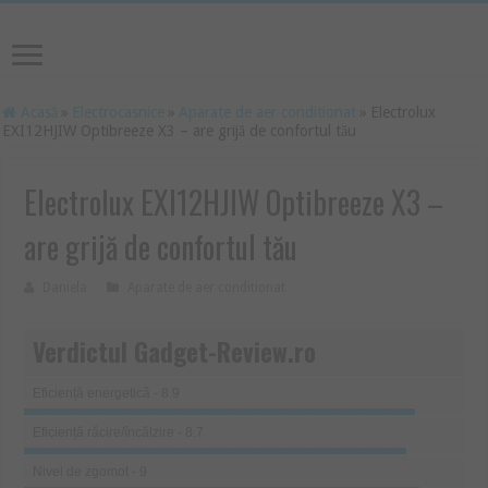
Acasă
»
Electrocasnice
»
Aparate de aer conditionat
»
Electrolux
EXI12HJIW Optibreeze X3 – are grijă de confortul tău
Electrolux EXI12HJIW Optibreeze X3 –
are grijă de confortul tău
Daniela
Aparate de aer conditionat
Verdictul Gadget-Review.ro
Eficiență energetică - 8.9
Eficiență răcire/încălzire - 8.7
Nivel de zgomot - 9