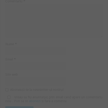
Comentariu
*
Nume
*
Email
*
Site web
Abonează-te la newsletter-ul nostru!
Vreau sa fiu anuntat(a) prin email cand apare un comentariu
nou . Poti sa te
abonezi
si fara a comenta