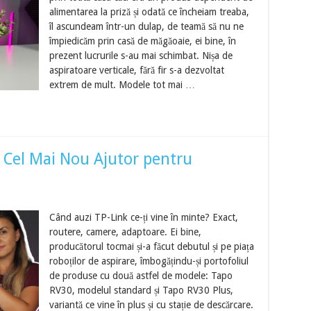
alimentarea la priză și odată ce încheiam treaba,
îl ascundeam într-un dulap, de teamă să nu ne
împiedicăm prin casă de măgăoaie, ei bine, în
prezent lucrurile s-au mai schimbat. Nișa de
aspiratoare verticale, fără fir s-a dezvoltat
extrem de mult. Modele tot mai …
: Cel Mai Nou Ajutor pentru
Când auzi TP-Link ce-ți vine în minte? Exact,
routere, camere, adaptoare. Ei bine,
producătorul tocmai și-a făcut debutul și pe piața
roboților de aspirare, îmbogățindu-și portofoliul
de produse cu două astfel de modele: Tapo
RV30, modelul standard și Tapo RV30 Plus,
variantă ce vine în plus și cu stație de descărcare.