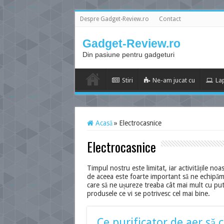
Despre Gadget-Review.ro
Contact
Gadget-Review.ro
Din pasiune pentru gadgeturi
Stiri
Ne-am jucat cu
La
Acasă
»
Electrocasnice
Electrocasnice
Timpul nostru este limitat, iar activitățile noa
de aceea este foarte important să ne echipăm c
care să ne ușureze treaba cât mai mult cu puti
produsele ce vi se potrivesc cel mai bine.
Ce purificator de aer să 