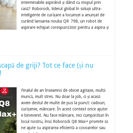
interminabile aspirând și dând cu mopul prin
casă? Roborock, liderul global în soluții ultra-
inteligente de curățare a locuinței a anunțat de
curând lansarea noului QR 798, un robot de
aspirare echipat corespunzător pentru a aspira și
pă de griji? Tot ce face (și nu
!
Finalul de an înseamnă de obicei agitație, multă
muncă, mult stres. Nu doar la job, ci și acasă
avem destul de multe de pus la punct: cadouri,
curățenie, mâncare. În acest context orice ajutor
e binevenit. Nu face mâncare, nici cumpărături în
locul nostru, însă Roborock Q8 Max+ promite să
ne ajute cu aspirarea eficientă a covoarelor sau