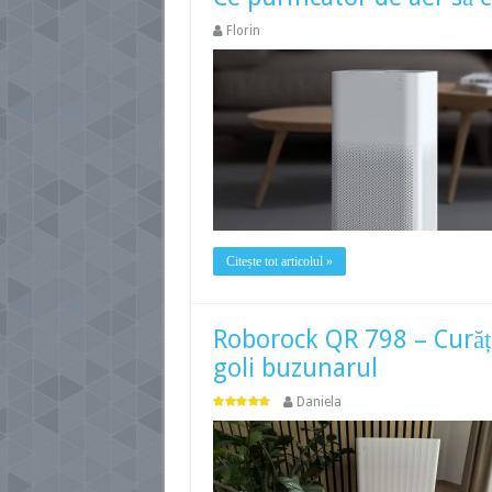
Florin
Citește tot articolul »
Roborock QR 798 – Curățen
goli buzunarul
Daniela