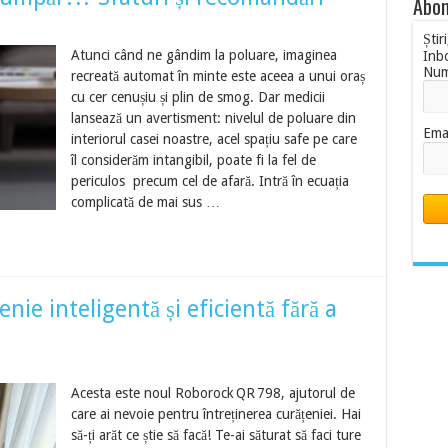
Abon
Știr
Atunci când ne gândim la poluare, imaginea
Inb
Nu
recreată automat în minte este aceea a unui oraș
cu cer cenușiu și plin de smog. Dar medicii
lansează un avertisment: nivelul de poluare din
Ema
interiorul casei noastre, acel spațiu safe pe care
îl considerăm intangibil, poate fi la fel de
periculos precum cel de afară. Intră în ecuația
complicată de mai sus …
ie inteligentă și eficientă fără a
Acesta este noul Roborock QR 798, ajutorul de
care ai nevoie pentru întreținerea curățeniei. Hai
să-ți arăt ce știe să facă! Te-ai săturat să faci ture