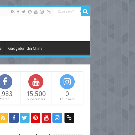
e
Gadgeturi din China
,983
15,500
0
Prieteni
Subscribers
Followers