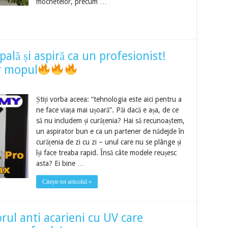
mochetelor, precum …
lă și aspiră ca un profesionist!
r mopul
Știți vorba aceea: “tehnologia este aici pentru a
ne face viața mai ușoară”. Păi dacă e așa, de ce
să nu includem și curățenia? Hai să recunoaștem,
un aspirator bun e ca un partener de nădejde în
curățenia de zi cu zi – unul care nu se plânge și
își face treaba rapid. Însă câte modele reușesc
asta? Ei bine …
Citește tot articolul »
rul anti acarieni cu UV care