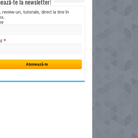
ează-te la newsletter!
i, review-uri, tutoriale, direct la tine în
ox.
me
*
il