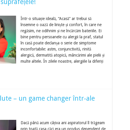
ă suprafețele!
Într-o situație ideală, “Acasă” ar trebui să
însemne o oază de liniște și confort, în care ne
regăsim, ne odihnim și ne încărcăm bateriile. Ei
bine pentru persoanele cu alergii la praf, statul
în casă poate declanșa o serie de simptome
inconfortabile: astm, conjunctivită, rinită
alergică, dermatită atopică, mâncărimi ale pielii și
multe altele. În zilele noastre, alergiile la diferiți
ute – un game changer într-ale
Dacă până acum câțiva ani aspiratorul îl trăgeam
prin toată casa căci era un produs dependent de