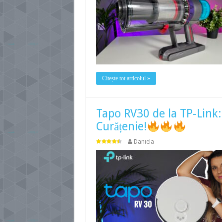
Citește tot articolul »
Tapo RV30 de la TP-Link
Curățenie!
Daniela