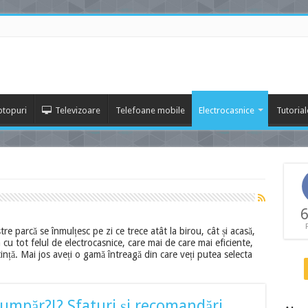
ptopuri
Televizoare
Telefoane mobile
Electrocasnice
Tutorial
6
stre parcă se înmulțesc pe zi ce trece atât la birou, cât și acasă,
u tot felul de electrocasnice, care mai de care mai eficiente,
nță. Mai jos aveți o gamă întreagă din care veți putea selecta
cumpăr?!? Sfaturi și recomandări