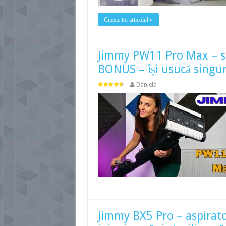
Citește tot articolul »
Jimmy PW11 Pro Max – spa
BONUS – își usucă singu
Daniela
Jimmy BX5 Pro – aspirato