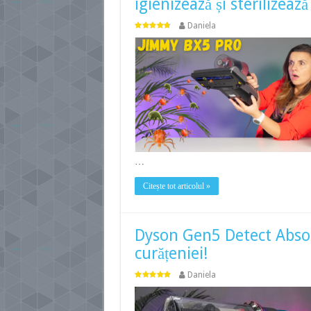
igienizează și sterilizeaz
Daniela
…
Citește tot articolul »
Dyson Gen5 Detect Absol
curățeniei!
Daniela