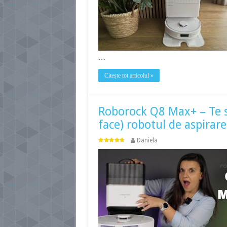
…
Citește tot articolul »
Roborock Q8 Max+ – Te sca
face) robotul de aspirare
Daniela