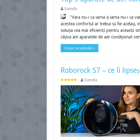
Daniela
”Vara nu-i ca iarna și iarna nu-i ca v
acestea confortul ar trebui să fie același, 
soluția cea mai eficientă pentru această s
câțiva ani aparatele de aer condiționat ve
Citește tot articolul »
Roborock S7 – ce îi lipseș
Daniela