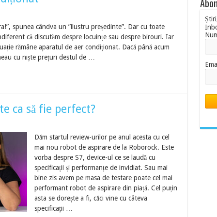
Abon
Știr
ara!”, spunea cândva un ”ilustru președinte”. Dar cu toate
Inb
Nu
indiferent că discutăm despre locuințe sau despre birouri. Iar
ituație rămâne aparatul de aer condiționat. Dacă până acum
neau cu niște prețuri destul de …
Ema
te ca să fie perfect?
Dăm startul review-urilor pe anul acesta cu cel
mai nou robot de aspirare de la Roborock. Este
vorba despre S7, device-ul ce se laudă cu
specificații și performanțe de invidiat. Sau mai
bine zis avem pe masa de testare poate cel mai
performant robot de aspirare din piață. Cel puțin
asta se dorește a fi, căci vine cu câteva
specificații …