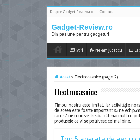
Despre Gadget-Review.ro
Contact
Gadget-Review.ro
Din pasiune pentru gadgeturi
Stiri
Ne-am jucat cu
La
Acasă
»
Electrocasnice (page 2)
Electrocasnice
Timpul nostru este limitat, iar activitățile noa
de aceea este foarte important să ne echipăm c
care să ne ușureze treaba cât mai mult cu puti
produsele ce vi se potrivesc cel mai bine.
Top 5 aparate de aer con