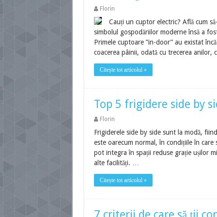
Florin
Cauți un cuptor electric? Află cum să
simbolul gospodăriilor moderne însă a fos
Primele cuptoare ”in-door” au existat încă
coacerea pâinii, odată cu trecerea anilor,
Citește tot articolul »
Top 5 frigidere side by si
Florin
Frigiderele side by side sunt la modă, fiin
este oarecum normal, în condițiile în care 
pot integra în spații reduse grație ușilor m
alte facilități. …
Citește tot articolul »
7 criterii de care să ții 