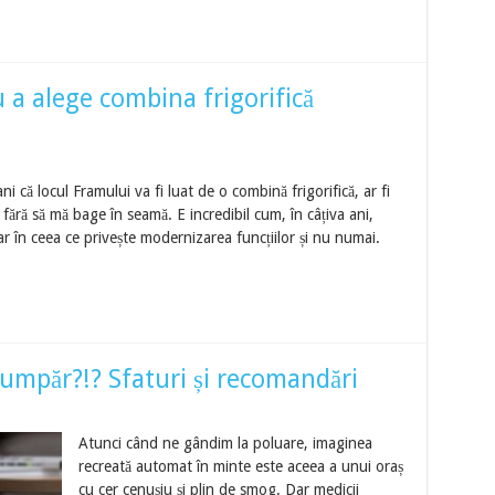
u a alege combina frigorifică
i că locul Framului va fi luat de o combină frigorifică, ar fi
, fără să mă bage în seamă. E incredibil cum, în câțiva ani,
ar în ceea ce privește modernizarea funcțiilor și nu numai.
cumpăr?!? Sfaturi și recomandări
Atunci când ne gândim la poluare, imaginea
recreată automat în minte este aceea a unui oraș
cu cer cenușiu și plin de smog. Dar medicii