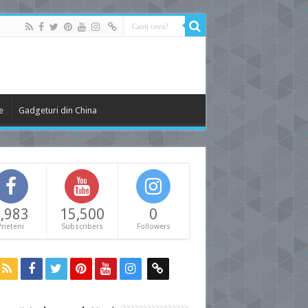
e
Gadgeturi din China
,983
15,500
0
Prieteni
Subscribers
Followers