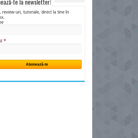
ează-te la newsletter!
i, review-uri, tutoriale, direct la tine în
ox.
me
*
il