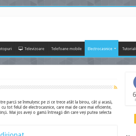
ptopuri
Televizoare
Telefoane mobile
Electrocasnice
Tutorial
6
stre parcă se înmulțesc pe zi ce trece atât la birou, cât și acasă,
u tot felul de electrocasnice, care mai de care mai eficiente,
nță. Mai jos aveți o gamă întreagă din care veți putea selecta
diționat