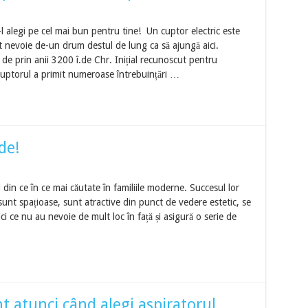
-l alegi pe cel mai bun pentru tine! Un cuptor electric este
t nevoie de-un drum destul de lung ca să ajungă aici.
 de prin anii 3200 î.de Chr. Inițial recunoscut pentru
 cuptorul a primit numeroase întrebuințări …
de!
d din ce în ce mai căutate în familiile moderne. Succesul lor
sunt spațioase, sunt atractive din punct de vedere estetic, se
ici ce nu au nevoie de mult loc în față și asigură o serie de
cont atunci când alegi aspiratorul