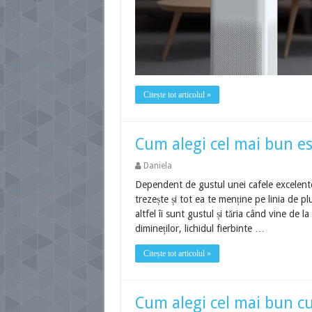
Citește tot articolul »
Cum alegi cel mai bun es
Daniela
Dependent de gustul unei cafele excelente
trezește și tot ea te menține pe linia de plu
altfel îi sunt gustul și tăria când vine de 
dimineților, lichidul fierbinte …
Citește tot articolul »
Cum alegi cel mai bun cup