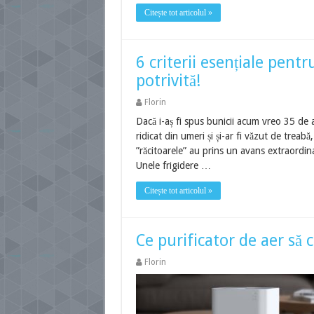
Citește tot articolul »
6 criterii esențiale pentr
potrivită!
Florin
Dacă i-aș fi spus bunicii acum vreo 35 de an
ridicat din umeri și și-ar fi văzut de treabă
”răcitoarele” au prins un avans extraordin
Unele frigidere …
Citește tot articolul »
Ce purificator de aer să 
Florin