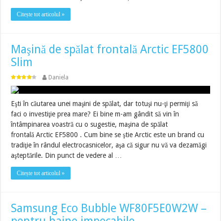
Citește tot articolul »
Maşină de spălat frontală Arctic EF5800
Slim
Daniela
Eşti în căutarea unei maşini de spălat, dar totuşi nu-ţi permiţi să
faci o investiţie prea mare? Ei bine m-am gândit să vin în
întâmpinarea voastră cu o sugestie, maşina de spălat
frontală Arctic EF5800 . Cum bine se ştie Arctic este un brand cu
tradiţie în rândul electrocasnicelor, aşa că sigur nu vă va dezamăgi
aşteptările. Din punct de vedere al …
Citește tot articolul »
Samsung Eco Bubble WF80F5E0W2W –