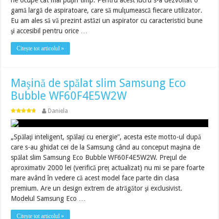
ne ocupe cât mai puţin timp. Pentru acest lucru s-a dezvoltat o
gamă largă de aspiratoare, care să mulţumească fiecare utilizator.
Eu am ales să vă prezint astăzi un aspirator cu caracteristici bune
şi accesibil pentru orice …
Citește tot articolul »
Maşină de spălat slim Samsung Eco
Bubble WF60F4E5W2W
Daniela
„Spălaţi inteligent, spălaţi cu energie”, acesta este motto-ul după
care s-au ghidat cei de la Samsung când au conceput maşina de
spălat slim Samsung Eco Bubble WF60F4E5W2W. Preţul de
aproximativ 2000 lei (verifică preț actualizat) nu mi se pare foarte
mare având în vedere că acest model face parte din clasa
premium. Are un design extrem de atrăgător şi exclusivist.
Modelul Samsung Eco …
Citește tot articolul »