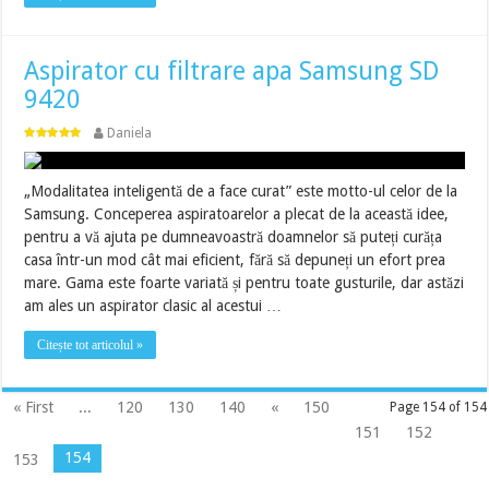
Aspirator cu filtrare apa Samsung SD
9420
Daniela
„Modalitatea inteligentă de a face curat” este motto-ul celor de la
Samsung. Conceperea aspiratoarelor a plecat de la această idee,
pentru a vă ajuta pe dumneavoastră doamnelor să puteți curăța
casa într-un mod cât mai eficient, fără să depuneți un efort prea
mare. Gama este foarte variată și pentru toate gusturile, dar astăzi
am ales un aspirator clasic al acestui …
Citește tot articolul »
« First
...
120
130
140
«
150
Page 154 of 154
151
152
154
153