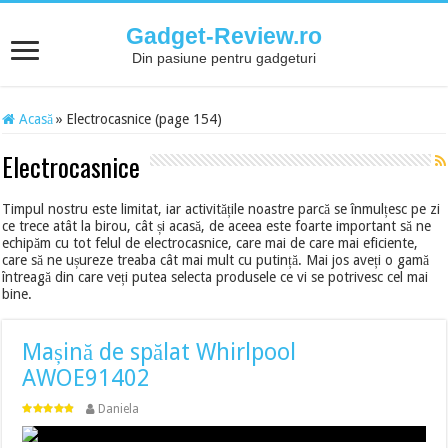
Gadget-Review.ro
Din pasiune pentru gadgeturi
Acasă
»
Electrocasnice (page 154)
Electrocasnice
Timpul nostru este limitat, iar activitățile noastre parcă se înmulțesc pe zi
ce trece atât la birou, cât și acasă, de aceea este foarte important să ne
echipăm cu tot felul de electrocasnice, care mai de care mai eficiente,
care să ne ușureze treaba cât mai mult cu putință. Mai jos aveți o gamă
întreagă din care veți putea selecta produsele ce vi se potrivesc cel mai
bine.
Mașină de spălat Whirlpool
AWOE91402
Daniela