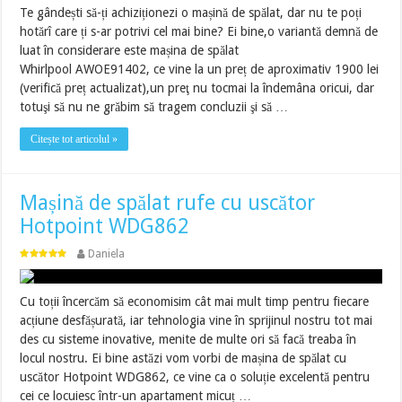
Te gândești să-ți achiziționezi o mașină de spălat, dar nu te poți
hotărî care ți s-ar potrivi cel mai bine? Ei bine,o variantă demnă de
luat în considerare este mașina de spălat
Whirlpool AWOE91402, ce vine la un preț de aproximativ 1900 lei
(verifică preț actualizat),un preţ nu tocmai la îndemâna oricui, dar
totuşi să nu ne grăbim să tragem concluzii şi să …
Citește tot articolul »
Mașină de spălat rufe cu uscător
Hotpoint WDG862
Daniela
Cu toții încercăm să economisim cât mai mult timp pentru fiecare
acțiune desfășurată, iar tehnologia vine în sprijinul nostru tot mai
des cu sisteme inovative, menite de multe ori să facă treaba în
locul nostru. Ei bine astăzi vom vorbi de mașina de spălat cu
uscător Hotpoint WDG862, ce vine ca o soluție excelentă pentru
cei ce locuiesc într-un apartament micuț …