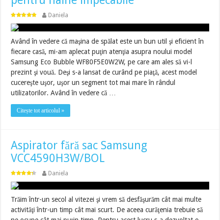
pentru haine impecabile
Daniela
Având în vedere că maşina de spălat este un bun util şi eficient în
fiecare casă, mi-am aplecat puţin atenţia asupra noului model
Samsung Eco Bubble WF80F5E0W2W, pe care am ales să vi-l
prezint şi vouă. Deşi s-a lansat de curând pe piaţă, acest model
cucereşte uşor, uşor un segment tot mai mare în rândul
utilizatorilor. Având în vedere că …
Citește tot articolul »
Aspirator fără sac Samsung
VCC4590H3W/BOL
Daniela
Trăim într-un secol al vitezei şi vrem să desfăşurăm cât mai multe
activităţi într-un timp cât mai scurt. De aceea curăţenia trebuie să