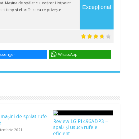
itat. Mașina de spălat cu uscător Hotpoint
Excepțional
 timp și efort în ceea ce privește
ssenger
WhatsApp
 mașini de spălat rufe
Review LG F1496ADP3 –
e
spală și usucă rufele
ptembrie 2021
eficient