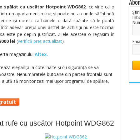
Abon
e spălat cu uscător Hotpoint WDG862
, ce vine ca o
Știr
c într-un apartament micuț și poate nu au unde să întindă
Inb
cei ce își doresc ca hainele o dată spălate să le poată
Nu
Într-adevăr prețul unei astfel de achiziții nu este tocmai
 sa este pe deplin justificat. Zilele acestea o regăsim în
000 lei
(
verifică preț actualizat
).
Ema
oferta magazinului
Altex.
ează eleganță la cote înalte și cu siguranță se va
ei voastre. Nenumăratele butoane din partea frontală sunt
e ajută să monitorizezi mai ușor programul de spălare,
ratuit
t rufe cu uscător Hotpoint WDG862