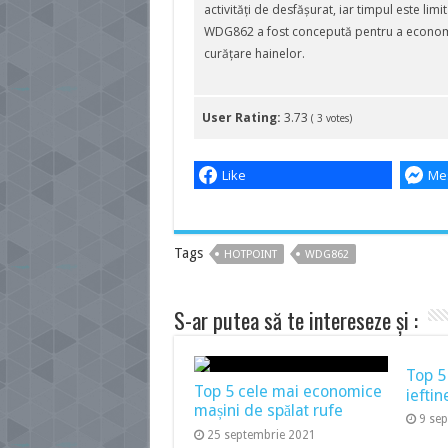
activități de desfășurat, iar timpul este lim
WDG862 a fost concepută pentru a economisi
curățare hainelor.
User Rating:
3.73
(
3
votes)
Like
Me
Tags
HOTPOINT
WDG862
S-ar putea să te intereseze și :
Top 5
Top 5 cele mai economice
ieftin
mașini de spălat rufe
9 se
25 septembrie 2021