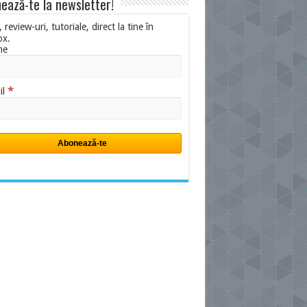
ează-te la newsletter!
i, review-uri, tutoriale, direct la tine în
ox.
me
*
il