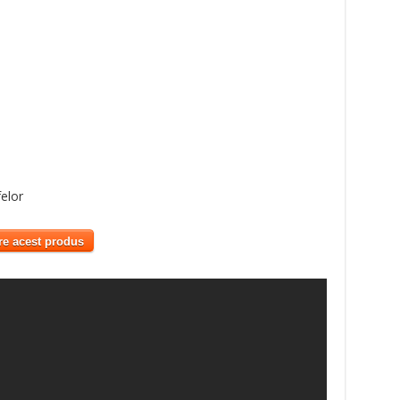
elor
re acest produs