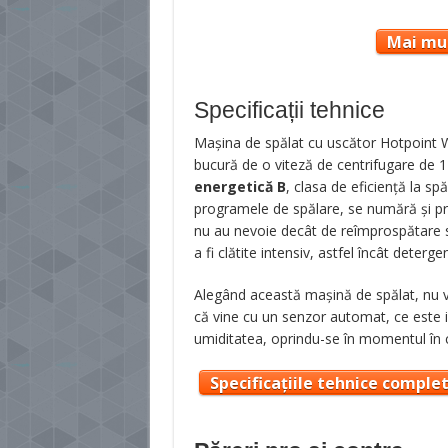
Mai mul
Specificații tehnice
Mașina de spălat cu uscător Hotpoint 
bucură de o viteză de centrifugare de 
energetică B
, clasa de eficiență la spă
programele de spălare, se numără și pr
nu au nevoie decât de reîmprospătare sa
a fi clătite intensiv, astfel încât deterge
Alegând această mașină de spălat, nu veț
că vine cu un senzor automat, ce este in
umiditatea, oprindu-se în momentul în c
Specificațiile tehnice comple