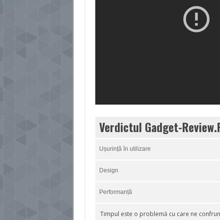
Verdictul Gadget-Review.
Ușurință în utilizare
Design
Performanță
Timpul este o problemă cu care ne confrun