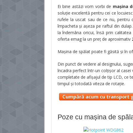
Ei bine astăzi vom vorbi de
mașina d
soluție excelentă pentru cei ce locuies
rufele la uscat sau de ce nu, pentru 
împacheta și așeza pe raftul din dulap. 
la îndemâna oricui, însă prin calitatea
oferta emag la un preț de aproximativ
2
Mașina de spălat poate fi găsită și în 
Din punct de vedere al designului, suger
încadra perfect într-un colțișor al cas
completate de afișajul de tip LCD, ce t
timpul și totodată viteza de rotație.
Cumpără acum cu transport g
Poze cu mașina de spăla