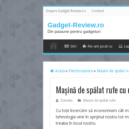
Despre Gadget-Review.ro
Contact
Gadget-Review.ro
Din pasiune pentru gadgeturi
Stiri
Ne-am jucat cu
La
Acasă
»
Electrocasnice
»
Masini de spălat r
Mașină de spălat rufe c
Daniela
Masini de spălat rufe
Cu toții încercăm să economisim cât mai
tehnologia vine în sprijinul nostru tot 
treaba în locul nostru.