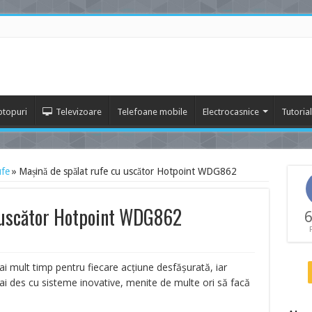
ptopuri
Televizoare
Telefoane mobile
Electrocasnice
Tutoria
ufe
»
Mașină de spălat rufe cu uscător Hotpoint WDG862
u uscător Hotpoint WDG862
6
 mult timp pentru fiecare acțiune desfășurată, iar
mai des cu sisteme inovative, menite de multe ori să facă