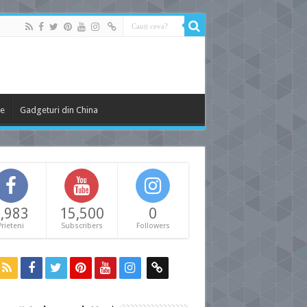
le
Gadgeturi din China
,983
15,500
0
Prieteni
Subscribers
Followers