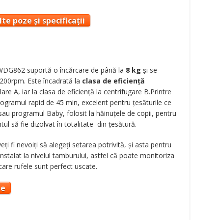
te poze și specificații
WDG862 suportă o încărcare de până la
8 kg
și se
1200rpm. Este încadrată la
clasa de eficiență
lare A, iar la clasa de eficiență la centrifugare B.Printre
ogramul rapid de 45 min, excelent pentru țesăturile ce
u programul Baby, folosit la hăinuțele de copii, pentru
ntul să fie dizolvat în totalitate din țesătură.
i fi nevoiți să alegeți setarea potrivită, și asta pentru
stalat la nivelul tamburului, astfel că poate monitoriza
are rufele sunt perfect uscate.
te