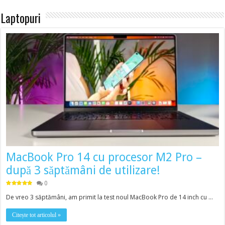
Laptopuri
MacBook Pro 14 cu procesor M2 Pro –
după 3 săptămâni de utilizare!
0
De vreo 3 săptămâni, am primit la test noul MacBook Pro de 14 inch cu …
Citește tot articolul »