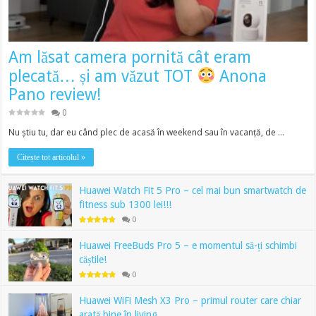
Am lăsat camera pornită cât eram
plecată… și am văzut TOT
Anona
Pano review!
0
Nu știu tu, dar eu când plec de acasă în weekend sau în vacanță, de …
Citește tot articolul »
Huawei Watch Fit 5 Pro – cel mai bun smartwatch de
fitness sub 1300 lei!!!
0
Huawei FreeBuds Pro 5 – e momentul să-ți schimbi
căștile!
0
Huawei WiFi Mesh X3 Pro – primul router care chiar
arată bine în living