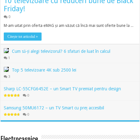
10 televizoare cu reduceri bune de Black
Friday!
0
M-am uitat prin oferta eMAG și am văzut că încă mai sunt oferte bune la …
Citește tot articolul »
Cum să-ți alegi televizorul? 6 sfaturi de luat în calcul
1
Top 5 televizoare 4K sub 2500 lei
3
Sharp LC-55CFG6452E – un Smart TV premiat pentru design
0
Samsung 50MU6172 – un TV Smart cu preț accesibil
0
Electrocasnice