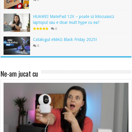
HUAWEI MatePad 12X – poate să înlocuiască
laptopul sau e doar mult hype cu ea?
0
Catalogul eMAG Black Friday 2025!
0
Ne-am jucat cu