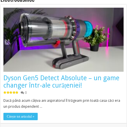
Dyson Gen5 Detect Absolute – un game
changer într-ale curățeniei!
0
Dacă până acum câțiva ani aspiratorul îl trăgeam prin toată casa căci era
un produs dependent …
Citește tot articolul »