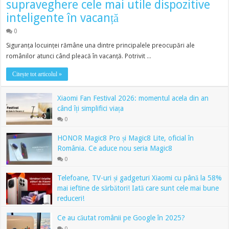
supraveghere cele mai utile dispozitive
inteligente în vacanță
0
Siguranța locuinței rămâne una dintre principalele preocupări ale
românilor atunci când pleacă în vacanță. Potrivit …
Citește tot articolul »
Xiaomi Fan Festival 2026: momentul acela din an
când îți simplifici viața
0
HONOR Magic8 Pro și Magic8 Lite, oficial în
România. Ce aduce nou seria Magic8
0
Telefoane, TV-uri și gadgeturi Xiaomi cu până la 58%
mai ieftine de sărbători! Iată care sunt cele mai bune
reduceri!
0
Ce au căutat românii pe Google în 2025?
0