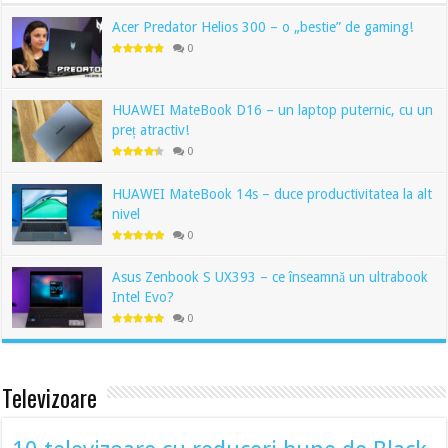
Acer Predator Helios 300 – o „bestie” de gaming!
0
HUAWEI MateBook D16 – un laptop puternic, cu un
preț atractiv!
0
HUAWEI MateBook 14s – duce productivitatea la alt
nivel
0
Asus Zenbook S UX393 – ce înseamnă un ultrabook
Intel Evo?
0
Televizoare