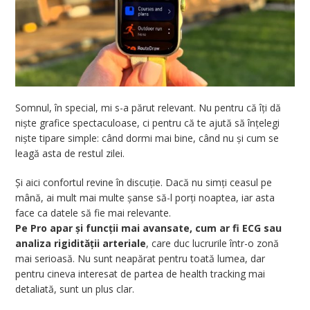
Somnul, în special, mi s-a părut relevant. Nu pentru că îți dă
niște grafice spectaculoase, ci pentru că te ajută să înțelegi
niște tipare simple: când dormi mai bine, când nu și cum se
leagă asta de restul zilei.
Și aici confortul revine în discuție. Dacă nu simți ceasul pe
mână, ai mult mai multe șanse să-l porți noaptea, iar asta
face ca datele să fie mai relevante.
Pe Pro apar și funcții mai avansate, cum ar fi ECG
sau
analiza rigidității arteriale
, care duc lucrurile într-o zonă
mai serioasă. Nu sunt neapărat pentru toată lumea, dar
pentru cineva interesat de partea de health tracking mai
detaliată, sunt un plus clar.