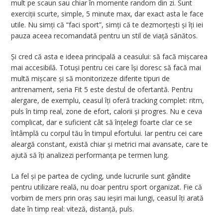
mult pe scaun sau chiar în momente random din zi. Sunt
exerciții scurte, simple, 5 minute max, dar exact asta le face
utile. Nu simți că “faci sport”, simți că te dezmorțești și îți iei
pauza aceea recomandată pentru un stil de viață sănătos.
Și cred că asta e ideea principală a ceasului: să facă mișcarea
mai accesibilă. Totuși pentru cei care își doresc să facă mai
multă mișcare și să monitorizeze diferite tipuri de
antrenament, seria Fit 5 este destul de ofertantă. Pentru
alergare, de exemplu, ceasul îți oferă tracking complet: ritm,
puls în timp real, zone de efort, calorii și progres. Nu e ceva
complicat, dar e suficient cât să înțelegi foarte clar ce se
întâmplă cu corpul tău în timpul efortului. Iar pentru cei care
aleargă constant, există chiar și metrici mai avansate, care te
ajută să îți analizezi performanța pe termen lung.
La fel și pe partea de cycling, unde lucrurile sunt gândite
pentru utilizare reală, nu doar pentru sport organizat. Fie că
vorbim de mers prin oraș sau ieșiri mai lungi, ceasul îți arată
date în timp real: viteză, distanță, puls.