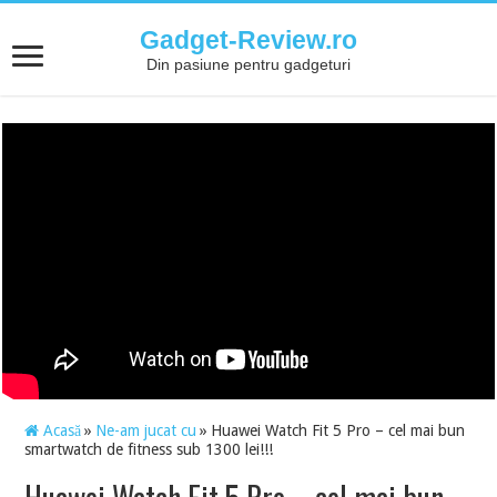
Gadget-Review.ro
Din pasiune pentru gadgeturi
Acasă
»
Ne-am jucat cu
»
Huawei Watch Fit 5 Pro – cel mai bun
smartwatch de fitness sub 1300 lei!!!