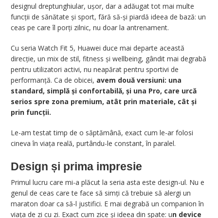
designul dreptunghiular, ușor, dar a adăugat tot mai multe
funcții de sănătate și sport, fără să-și piardă ideea de bază: un
ceas pe care îl porți zilnic, nu doar la antrenament.
Cu seria Watch Fit 5, Huawei duce mai departe această
direcție, un mix de stil, fitness și wellbeing, gândit mai degrabă
pentru utilizatori activi, nu neapărat pentru sportivi de
performanță. Ca de obicei,
avem două versiuni: una
standard, simplă și confortabilă, și una Pro, care urcă
serios spre zona premium, atât prin materiale, cât și
prin funcții.
Le-am testat timp de o săptămână, exact cum le-ar folosi
cineva în viața reală, purtându-le constant, în paralel.
Design și prima impresie
Primul lucru care mi-a plăcut la seria asta este design-ul. Nu e
genul de ceas care te face să simți că trebuie să alergi un
maraton doar ca să-l justifici. E mai degrabă un companion în
viața de zi cu zi. Exact cum zice și ideea din spate: u
n device