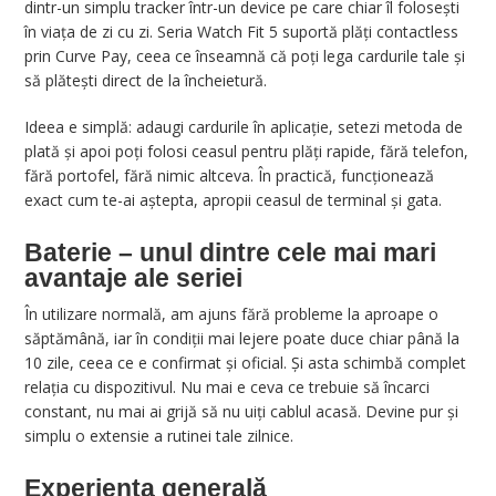
dintr-un simplu tracker într-un device pe care chiar îl folosești
în viața de zi cu zi. Seria Watch Fit 5 suportă plăți contactless
prin Curve Pay, ceea ce înseamnă că poți lega cardurile tale și
să plătești direct de la încheietură.
Ideea e simplă: adaugi cardurile în aplicație, setezi metoda de
plată și apoi poți folosi ceasul pentru plăți rapide, fără telefon,
fără portofel, fără nimic altceva. În practică, funcționează
exact cum te-ai aștepta, apropii ceasul de terminal și gata.
Baterie – unul dintre cele mai mari
avantaje ale seriei
În utilizare normală, am ajuns fără probleme la aproape o
săptămână, iar în condiții mai lejere poate duce chiar până la
10 zile, ceea ce e confirmat și oficial. Și asta schimbă complet
relația cu dispozitivul. Nu mai e ceva ce trebuie să încarci
constant, nu mai ai grijă să nu uiți cablul acasă. Devine pur și
simplu o extensie a rutinei tale zilnice.
Experienta generală