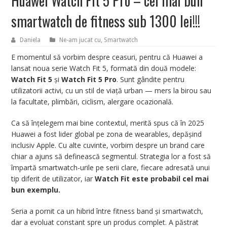
Huawei Watch Fit 5 Pro – cel mai bun
smartwatch de fitness sub 1300 lei!!!
Daniela
Ne-am jucat cu
,
Smartwatch
E momentul să vorbim despre ceasuri, pentru că Huawei a
lansat noua serie Watch Fit 5, formată din două modele:
Watch Fit 5
și
Watch Fit 5 Pro
. Sunt gândite pentru
utilizatorii activi, cu un stil de viață urban — mers la birou sau
la facultate, plimbări, ciclism, alergare ocazională.
Ca să înțelegem mai bine contextul, merită spus că în 2025
Huawei a fost lider global pe zona de wearables, depășind
inclusiv Apple. Cu alte cuvinte, vorbim despre un brand care
chiar a ajuns să definească segmentul. Strategia lor a fost să
împartă smartwatch-urile pe serii clare, fiecare adresată unui
tip diferit de utilizator, iar
Watch Fit este probabil cel mai
bun exemplu.
Seria a pornit ca un hibrid între fitness band și smartwatch,
dar a evoluat constant spre un produs complet. A păstrat