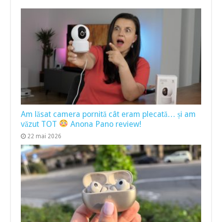
Am lăsat camera pornită cât eram plecată… și am
văzut TOT
Anona Pano review!
22 mai 2026