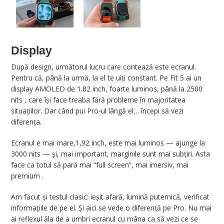
Display
După design, următorul lucru care contează este ecranul.
Pentru că, până la urmă, la el te uiți constant. Pe Fit 5 ai un
display AMOLED de 1.82 inch, foarte luminos, până la 2500
nits , care își face treaba fără probleme în majoritatea
situațiilor. Dar când pui Pro-ul lângă el… începi să vezi
diferența.
Ecranul e mai mare,1,92 inch, este mai luminos — ajunge la
3000 nits — și, mai important, marginile sunt mai subțiri. Asta
face ca totul să pară mai “full screen”, mai imersiv, mai
premium .
Am făcut și testul clasic: ieșit afară, lumină puternică, verificat
informațiile de pe el. Și aici se vede o diferență pe Pro. Nu mai
ai reflexul ăla de a umbri ecranul cu mâna ca să vezi ce se