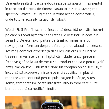
Diferența reală dintre cele două începe să apară în momentul
în care ieși din zona de fitness casual și intri în activități mai
specifice. Watch Fit 5 rămâne în zona aceea confortabilă,
unde totul e accesibil și ușor de folosit.
Watch Fit 5 Pro, în schimb, începe să deschidă uși către lucruri
pe care nu te-ai aștepta neapărat să le vezi într-un ceas din
seria Fit. De exemplu, partea de
trail running
vine cu
navigație și informații despre diferențele de altitudine, ceea ce
schimbă complet experiența dacă ieși din oraș și ajungi pe
trasee mai variate. La fel, faptul că include funcții precum
freediving până la 40 de metri sau moduri dedicate pentru golf
arată clar că Pro-ul nu mai e doar un companion de zi cu zi, ci
încearcă să acopere și niște nișe mai specifice. În plus ai
monitorizare continuă pentru puls, oxigen în sânge, stres,
somn, temperatură, toate integrate într-un mod care nu te
bombardează cu notificări inutile.