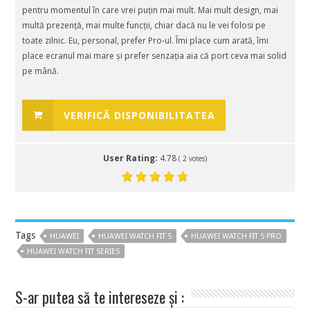
pentru momentul în care vrei puțin mai mult. Mai mult design, mai
multă prezență, mai multe funcții, chiar dacă nu le vei folosi pe
toate zilnic. Eu, personal, prefer Pro-ul. Îmi place cum arată, îmi
place ecranul mai mare și prefer senzația aia că port ceva mai solid
pe mână.
VERIFICĂ DISPONIBILITATEA
User Rating:
4.78
(
2
votes)
Tags
HUAWEI
HUAWEI WATCH FIT 5
HUAWEI WATCH FIT 5 PRO
HUAWEI WATCH FIT SERIES
S-ar putea să te intereseze și :