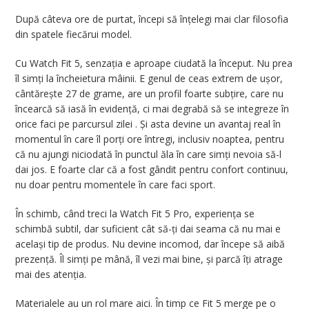
După câteva ore de purtat, începi să înțelegi mai clar filosofia
din spatele fiecărui model.
Cu Watch Fit 5, senzația e aproape ciudată la început. Nu prea
îl simți la încheietura mâinii. E genul de ceas extrem de ușor,
cântărește 27 de grame, are un profil foarte subțire, care nu
încearcă să iasă în evidență, ci mai degrabă să se integreze în
orice faci pe parcursul zilei . Și asta devine un avantaj real în
momentul în care îl porți ore întregi, inclusiv noaptea, pentru
că nu ajungi niciodată în punctul ăla în care simți nevoia să-l
dai jos. E foarte clar că a fost gândit pentru confort continuu,
nu doar pentru momentele în care faci sport.
În schimb, când treci la Watch Fit 5 Pro, experiența se
schimbă subtil, dar suficient cât să-ți dai seama că nu mai e
același tip de produs. Nu devine incomod, dar începe să aibă
prezență. Îl simți pe mână, îl vezi mai bine, și parcă îți atrage
mai des atenția.
Materialele au un rol mare aici. În timp ce Fit 5 merge pe o