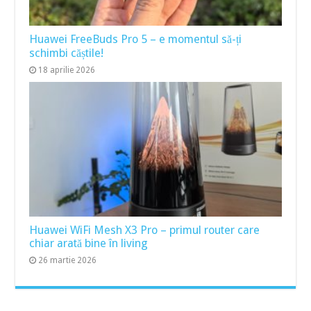
Huawei FreeBuds Pro 5 – e momentul să-ți
schimbi căștile!
18 aprilie 2026
Huawei WiFi Mesh X3 Pro – primul router care
chiar arată bine în living
26 martie 2026