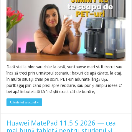
Dacă stai la bloc sau chiar la casă, sunt șanse mari să fi trecut sau
încă să treci prin următorul scenariu: baxuri de apă cărate, la etaj,
în multe situații chiar pe scări, PET-uri adunate lângă ușă,
portbagaj plin când pleci spre reciclare, sau pur și simplu ideea că
bei apă îmbuteliată fără să știi exact cât de bună e, …
Citește tot articolul »
Huawei MatePad 11.5 S 2026 — cea
mai bună tabletă pentru studenți și