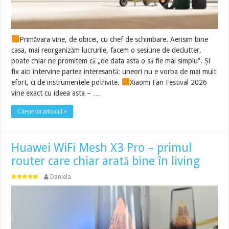
Primăvara vine, de obicei, cu chef de schimbare. Aerisim bine
casa, mai reorganizăm lucrurile, facem o sesiune de declutter,
poate chiar ne promitem că „de data asta o să fie mai simplu”. Și
fix aici intervine partea interesantă: uneori nu e vorba de mai mult
efort, ci de instrumentele potrivite.
Xiaomi Fan Festival 2026
vine exact cu ideea asta – …
Citește tot articolul »
Huawei WiFi Mesh X3 Pro – primul
router care chiar arată bine în living
Daniela