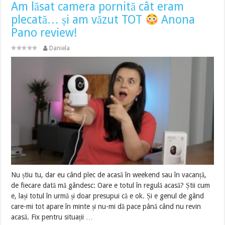
Am lăsat camera pornită cât eram
plecată… și am văzut TOT
Anona
Pano review!
Daniela
Nu știu tu, dar eu când plec de acasă în weekend sau în vacanță,
de fiecare dată mă gândesc: Oare e totul în regulă acasă? Știi cum
e, lași totul în urmă și doar presupui că e ok. Și e genul de gând
care-mi tot apare în minte și nu-mi dă pace până când nu revin
acasă. Fix pentru situații …