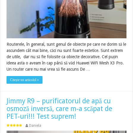
Routerele, în general, sunt genul de obiecte pe care ne dorim să le
ascundem cât mai bine, căci nu sunt foarte estetice. Sunt extrem
de utile, dar nu să fie folosite ca obiecte decorative. Cel puțin
ideea asta o aveam în cap până să văd Huawei WiFi Mesh X3 Pro.
Un router care nu mai vrea să fie ascuns De …
Citește tot articolul »
Jimmy R9 – purificatorul de apă cu
osmoză inversă, care m-a scăpat de
PET-uri!!! Test suprem!
Daniela