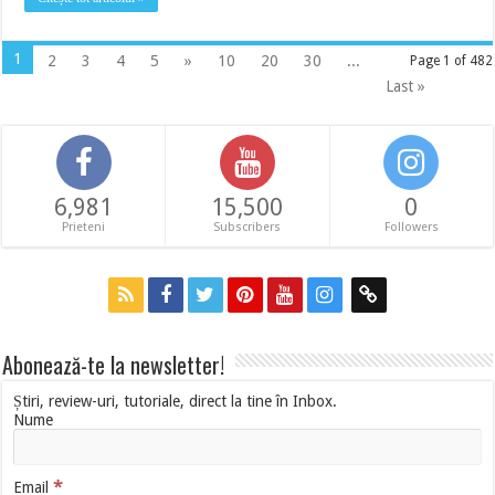
1
2
3
4
5
»
10
20
30
...
Page 1 of 482
Last »
6,981
15,500
0
Prieteni
Subscribers
Followers
Abonează-te la newsletter!
Știri, review-uri, tutoriale, direct la tine în Inbox.
Nume
*
Email