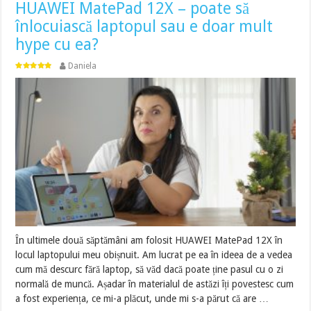
HUAWEI MatePad 12X – poate să
înlocuiască laptopul sau e doar mult
hype cu ea?
Daniela
În ultimele două săptămâni am folosit HUAWEI MatePad 12X în
locul laptopului meu obișnuit. Am lucrat pe ea în ideea de a vedea
cum mă descurc fără laptop, să văd dacă poate ține pasul cu o zi
normală de muncă. Așadar în materialul de astăzi îți povestesc cum
a fost experiența, ce mi-a plăcut, unde mi s-a părut că are …