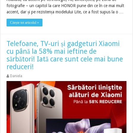
fotografie – un capitol la care HONOR pune din ce în ce mai mult
accent, dar și pe rezistența modelului Lite, ce a fost supus la o …
Citește tot articolul »
Telefoane, TV-uri și gadgeturi Xiaomi
cu până la 58% mai ieftine de
sărbători! Iată care sunt cele mai bune
reduceri!
Daniela