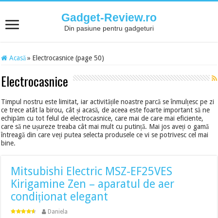
Gadget-Review.ro
Din pasiune pentru gadgeturi
Acasă
»
Electrocasnice (page 50)
Electrocasnice
Timpul nostru este limitat, iar activitățile noastre parcă se înmulțesc pe zi
ce trece atât la birou, cât și acasă, de aceea este foarte important să ne
echipăm cu tot felul de electrocasnice, care mai de care mai eficiente,
care să ne ușureze treaba cât mai mult cu putință. Mai jos aveți o gamă
întreagă din care veți putea selecta produsele ce vi se potrivesc cel mai
bine.
Mitsubishi Electric MSZ-EF25VES
Kirigamine Zen – aparatul de aer
condiționat elegant
Daniela