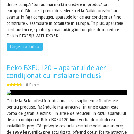
dintre cumpărători au mai multă încredere în producătorii
europeni. Din acest punct de vedere, cei la Daikin prezintă un
avantaj în fața competiției, aparatele lor de aer condiționat fiind
construite și asamblate în totalitate în Europa. În plus, aparatele
sunt austriece, spiritul german adăugând un plus de încredere.
Daikin FTX35J3.WIFI-RX35K …
Citește tot articolul »
Beko BXEU120 – aparatul de aer
condiționat cu instalare inclusă
Daniela
Cei de la Beko oferă întotdeauna ceva suplimentar în ofertele
pentru produse, făcându-le mai atractive. În unele cazuri este
vorba de garanția extinsă, în altele de reduceri, în cazul aparatului
de aer condiționat Beko BXEU120 fiind vorba de includerea
instalării în preț. Cât priveşte costurile acestui model, are un preț
de 1999 lei (verifică preț actualizat), oferind dotări foarte atractive