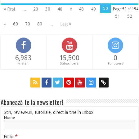
50
« First
...
20
30
40
«
48
49
Page 50 of 154
51
52
»
60
70
80
...
Last »
6,983
15,500
0
Prieteni
Subscribers
Followers
Abonează-te la newsletter!
Știri, review-uri, tutoriale, direct la tine în Inbox.
Nume
*
Email