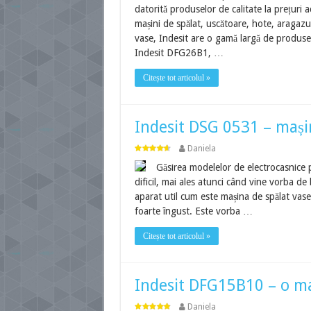
datorită produselor de calitate la prețuri 
mașini de spălat, uscătoare, hote, aragazur
vase, Indesit are o gamă largă de produse
Indesit DFG26B1, …
Citește tot articolul »
Indesit DSG 0531 – mașin
Daniela
Găsirea modelelor de electrocasnice p
dificil, mai ales atunci când vine vorba de 
aparat util cum este mașina de spălat vase
foarte îngust. Este vorba …
Citește tot articolul »
Indesit DFG15B10 – o maș
Daniela