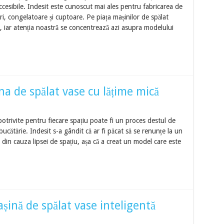
accesibile. Indesit este cunoscut mai ales pentru fabricarea de
i, congelatoare și cuptoare. Pe piața mașinilor de spălat
, iar atenția noastră se concentrează azi asupra modelului
a de spălat vase cu lățime mică
otrivite pentru fiecare spațiu poate fi un proces destul de
bucătărie. Indesit s-a gândit că ar fi păcat să se renunțe la un
 din cauza lipsei de spațiu, așa că a creat un model care este
ină de spălat vase inteligentă