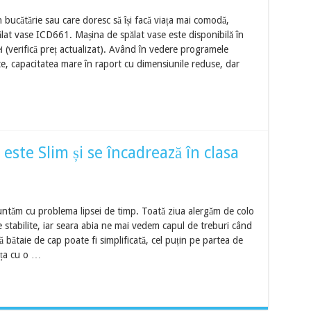
n bucătărie sau care doresc să își facă viața mai comodă,
at vase ICD661. Mașina de spălat vase este disponibilă în
 (verifică preț actualizat). Având în vedere programele
te, capacitatea mare în raport cu dimensiunile reduse, dar
ste Slim și se încadrează în clasa
runtăm cu problema lipsei de timp. Toată ziua alergăm de colo
e stabilite, iar seara abia ne mai vedem capul de treburi când
ă bătaie de cap poate fi simplificată, cel puțin pe partea de
nța cu o …