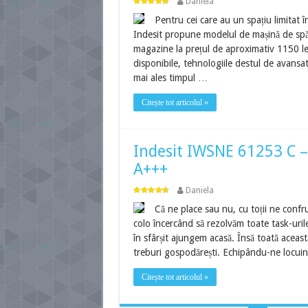
Daniela
Pentru cei care au un spațiu limitat î
Indesit propune modelul de mașină de spăl
magazine la prețul de aproximativ 1150 lei
disponibile, tehnologiile destul de avansa
mai ales timpul …
Citește tot articolul »
Indesit IWSNE 61253 C – e
A+++
Daniela
Că ne place sau nu, cu toții ne conf
colo încercând să rezolvăm toate task-uril
în sfârșit ajungem acasă. Însă toată aceast
treburi gospodărești. Echipându-ne locui
Citește tot articolul »