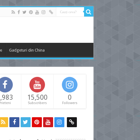
le
Gadgeturi din China
,983
15,500
0
Prieteni
Subscribers
Followers