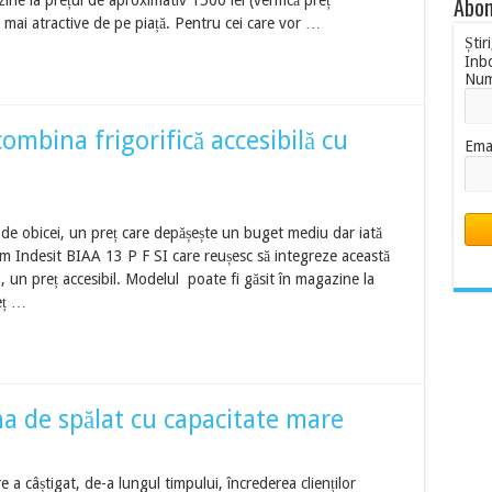
Abon
ine la prețul de aproximativ 1500 lei (verifică preț
e mai atractive de pe piață. Pentru cei care vor …
Știr
Inb
Nu
combina frigorifică accesibilă cu
Ema
 de obicei, un preț care depășește un buget mediu dar iată
um Indesit BIAA 13 P F SI care reușesc să integreze această
mp, un preț accesibil. Modelul poate fi găsit în magazine la
eț …
a de spălat cu capacitate mare
e a câștigat, de-a lungul timpului, încrederea clienților