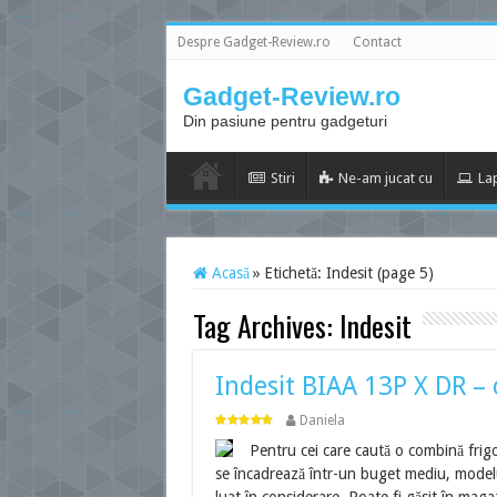
Despre Gadget-Review.ro
Contact
Gadget-Review.ro
Din pasiune pentru gadgeturi
Stiri
Ne-am jucat cu
La
Acasă
»
Etichetă:
Indesit
(page 5)
Tag Archives:
Indesit
Indesit BIAA 13P X DR – 
Daniela
Pentru cei care caută o combină frigo
se încadrează într-un buget mediu, mode