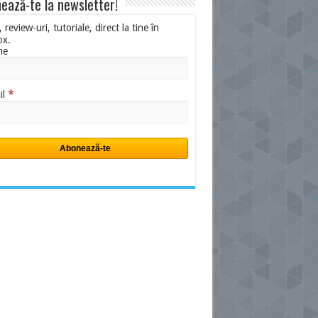
ează-te la newsletter!
i, review-uri, tutoriale, direct la tine în
ox.
me
*
il