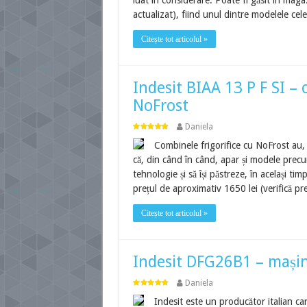
luat în considerare. Poate fi găsit în magaz
actualizat), fiind unul dintre modelele cel
Citește tot articolul »
Indesit BIAA 13 P F SI – 
NoFrost
Daniela
Combinele frigorifice cu NoFrost au,
că, din când în când, apar și modele prec
tehnologie și să își păstreze, în același ti
prețul de aproximativ 1650 lei (verifică pr
Citește tot articolul »
Indesit DFG26B1 – mașin
Daniela
Indesit este un producător italian car