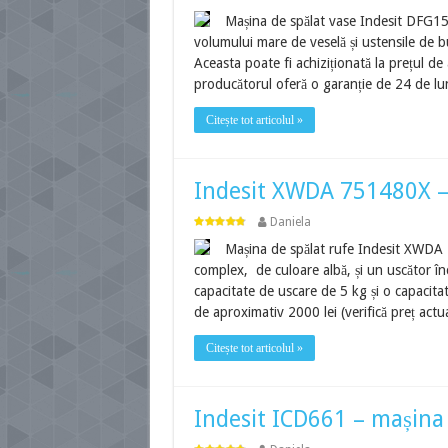
Mașina de spălat vase Indesit DFG15B1
volumului mare de veselă și ustensile de bu
Aceasta poate fi achiziționată la prețul de 
producătorul oferă o garanție de 24 de lun
Citește tot articolul »
Indesit XWDA 751480X –
Daniela
Mașina de spălat rufe Indesit XWDA 
complex, de culoare albă, și un uscător în
capacitate de uscare de 5 kg și o capacitat
de aproximativ 2000 lei (verifică preț act
Citește tot articolul »
Indesit ICD661 – mașina