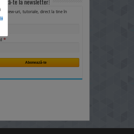
ează-te la newsletter!
i
i, review-uri, tutoriale, direct la tine în
ox.
ii
me
*
il