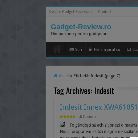
Despre Gadget-Review.ro
Contact
Gadget-Review.ro
Din pasiune pentru gadgeturi
Stiri
Ne-am jucat cu
La
Acasă
»
Etichetă:
Indesit
(page 7)
Tag Archives:
Indesit
Indesit Innex XWA61051W
Daniela
Te gândești să achiziționezi o mașină
Noi îți propunem astăzi mașina de spălat