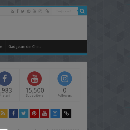
le
Gadgeturi din China
,983
15,500
0
Prieteni
Subscribers
Followers