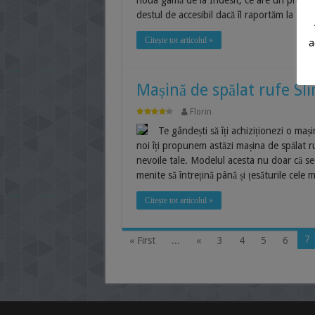
noua gamă de la Indesit, ce are un preț de 
destul de accesibil dacă îl raportăm la spec
Citește tot articolul »
a
Mașină de spălat rufe S
Florin
Te gândești să îți achiziționezi o maș
noi îți propunem astăzi mașina de spălat
nevoile tale. Modelul acesta nu doar că se
menite să întrețină până și țesăturile cele 
Citește tot articolul »
7
« First
...
«
3
4
5
6