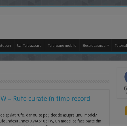
ptopuri
Televizoare
Telefoane mobile
Electrocasnice
Tutoria
6
 – Rufe curate în timp record
 de spălat rufe, dar nu te poți decide asupra unui model?
 rufe Indesit Innex XWA61051W, un model ce face parte din