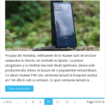
Pe piața din România, telefoanele de la Huawei sunt de ani buni
campioane la vânzări, iar motivele nu lipsesc. La prețuri
atrăgătoare și cu facilități mai mult decât ispititoare, device-urile
producătorului chinez se bucură de o popularitate extraordinară.
Ce aduce Huawei P40 Lite, versiunea lansată la începutul acestui
an? Vei afla în cele ce urmează. Și spun versiunea lansată la …
Citește tot articolul »
10
« First
...
«
8
9
11
12
»
Page 10 of 16