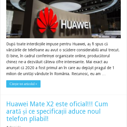
După toate interdicțiile impuse pentru Huawei, aș fi spus că
vânzările de telefoane au avut o scădere considerabilă anul trecut.
Ei bine, în cadrul conferinței organizate online, producătorul
chinez ne-a dezvăluit câteva cifre interesante. Mai exact au
anunțat că 2020 a fost primul an în care au depășit pragul de 1
milion de unități vândute în România. Recunosc, eu am …
Citește tot articolul »
Huawei Mate X2 este oficial!!! Cum
arată și ce specificații aduce noul
telefon pliabil!