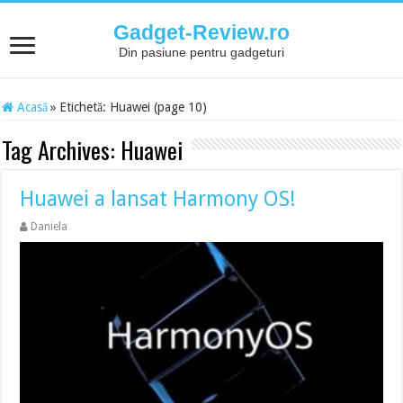
Gadget-Review.ro
Din pasiune pentru gadgeturi
Acasă
»
Etichetă:
Huawei
(page 10)
Tag Archives:
Huawei
Huawei a lansat Harmony OS!
Daniela