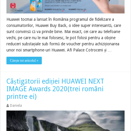
Huawei tocmai a lansat în România programul de fidelizare a
consumatorilor, Huawei Buy Back, o idee super interesantă, care
sunt convinsă că va prinde bine. Mai exact, cei care au telefoane
vechi, pe care nu le mai folosesc, le pot folosi pentru a obține
reduceri substațiale sub formă de voucher pentru achiziționarea
unor noi smartphone-uri Huawei. Afi Palace Cotroceni și …
Citește tot articolul »
Câștigătorii ediției HUAWEI NEXT
IMAGE Awards 2020(trei români
printre ei)
Daniela