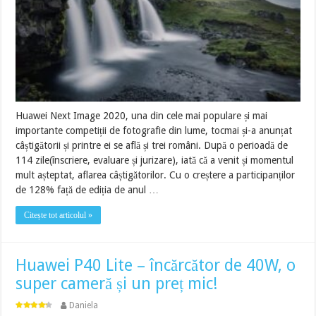
Huawei Next Image 2020, una din cele mai populare și mai
importante competiții de fotografie din lume, tocmai și-a anunțat
câștigătorii și printre ei se află și trei români. După o perioadă de
114 zile(înscriere, evaluare și jurizare), iată că a venit și momentul
mult așteptat, aflarea câștigătorilor. Cu o creștere a participanților
de 128% față de ediția de anul …
Citește tot articolul »
Huawei P40 Lite – încărcător de 40W, o
super cameră și un preț mic!
Daniela