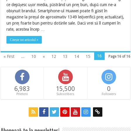
ce depășesc ușor media, păstrând un preț bun, după cum ne-a
obișnuit brandul. Smartphone-ul Huawei poate fi găsit în
magazine la prețul de aproximativ 1349 lei(verifică preț actualizat),
un preț foarte bun pentru dotările sale. Dacă vrei să îl cumperi în
rate, acestea încep …
Citește tot articolul »
16
« First
...
10
«
12
13
14
15
Page 16 of 16
6,983
15,500
0
Prieteni
Subscribers
Followers
Abonează-te la newsletter!