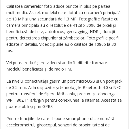
Calitatea camerelor foto aduce puncte în plus pe partea
multimedia. Astfel, modelul este dotat cu o cameră principală
de 13 MP și una secundară de 1.3 MP. Fotografiile făcute cu
camera principală au o rezoluție de 4128 x 3096 de pixeli și
beneficiază de blitz, autofocus, geotagging, HDR și funcții
pentru detectarea chipurilor și zâmbetelor. Fotografiile pot fi
editate în detaliu. Videoclipurile au o calitate de 1080p la 30
fps.
Vei putea reda fișiere video și audio în diferite formate.
Modelul beneficiază și de radio FM.
La nivelul conectivității găsim un port microUSB și un port jack
de 3.5 mm. Ai la dispoziție și tehnologiile Bluetooth 4.0 și NFC
pentru transferul de fișiere fără cablu, precum și tehnologia
Wi-Fi 802.11 a/b/g/n pentru conexiunea la internet. Aceasta se
poate stabili și prin GPRS.
Printre funcțiile de care dispune smartphone-ul se numără
accelerometrul, giroscopul, senzori de proximitate și de