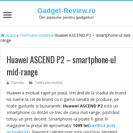
Gadget-Review.ro
Din pasiune pentru gadgeturi
Acasă
»
Telefoane mobile
»
Huawei ASCEND P2 – smartphone-ul mid-
range
Huawei ASCEND P2 – smartphone-ul
mid-range
Daniela
Telefoane mobile
Huawei a evoluat rapid pe piață, trecând de la stadiul de brand
no-name la cel de brand cu o gamă variată de produse, pe
toate gusturile și buzunarele.
Huawei ASCEND P2
este un
smartphone cu dotări ce trec de clasa mid-range, păstrând
totuși un preț decent. Smartphone-ul poate fi găsit în
magazine la prețul de aproximativ
1099
lei
(
verifică preț
actualizat
). Raportul calitate-preț este unul bun. Modelul