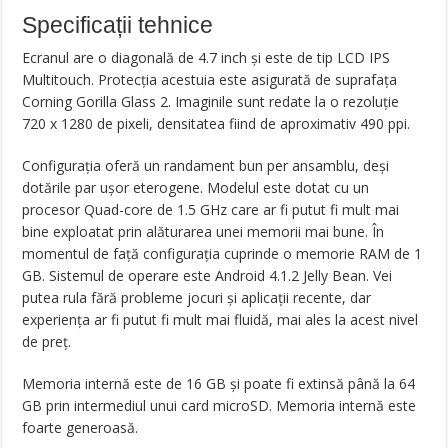
Specificații tehnice
Ecranul are o diagonală de 4.7 inch și este de tip LCD IPS
Multitouch. Protecția acestuia este asigurată de suprafața
Corning Gorilla Glass 2. Imaginile sunt redate la o rezoluție
720 x 1280 de pixeli, densitatea fiind de aproximativ 490 ppi.
Configurația oferă un randament bun per ansamblu, deși
dotările par ușor eterogene. Modelul este dotat cu un
procesor Quad-core de 1.5 GHz care ar fi putut fi mult mai
bine exploatat prin alăturarea unei memorii mai bune. În
momentul de față configurația cuprinde o memorie RAM de 1
GB. Sistemul de operare este Android 4.1.2 Jelly Bean. Vei
putea rula fără probleme jocuri și aplicații recente, dar
experiența ar fi putut fi mult mai fluidă, mai ales la acest nivel
de preț.
Memoria internă este de 16 GB și poate fi extinsă până la 64
GB prin intermediul unui card microSD. Memoria internă este
foarte generoasă.