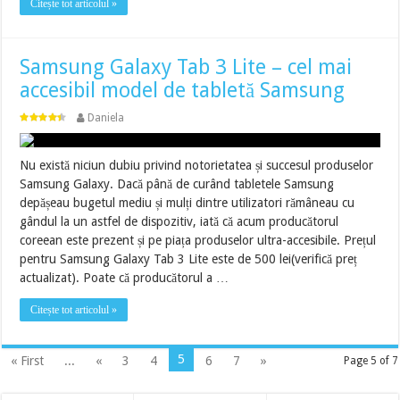
Citește tot articolul »
Samsung Galaxy Tab 3 Lite – cel mai
accesibil model de tabletă Samsung
Daniela
Nu există niciun dubiu privind notorietatea și succesul produselor
Samsung Galaxy. Dacă până de curând tabletele Samsung
depășeau bugetul mediu și mulți dintre utilizatori rămâneau cu
gândul la un astfel de dispozitiv, iată că acum producătorul
coreean este prezent și pe piața produselor ultra-accesibile. Prețul
pentru Samsung Galaxy Tab 3 Lite este de 500 lei(verifică preț
actualizat). Poate că producătorul a …
Citește tot articolul »
5
« First
...
«
3
4
6
7
»
Page 5 of 7