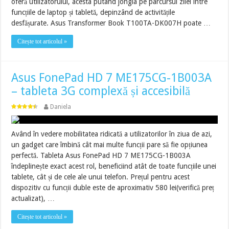
oferă utilizatorului, acesta putând jongla pe parcursul zilei între
funcțiile de laptop și tabletă, depinzând de activitățile
desfășurate. Asus Transformer Book T100TA-DK007H poate …
Citește tot articolul »
Asus FonePad HD 7 ME175CG-1B003A
– tableta 3G complexă și accesibilă
Daniela
Având în vedere mobilitatea ridicată a utilizatorilor în ziua de azi,
un gadget care îmbină cât mai multe funcții pare să fie opțiunea
perfectă. Tableta Asus FonePad HD 7 ME175CG-1B003A
îndeplinește exact acest rol, beneficiind atât de toate funcțiile unei
tablete, cât și de cele ale unui telefon. Prețul pentru acest
dispozitiv cu funcții duble este de aproximativ 580 lei(verifică preț
actualizat), …
Citește tot articolul »