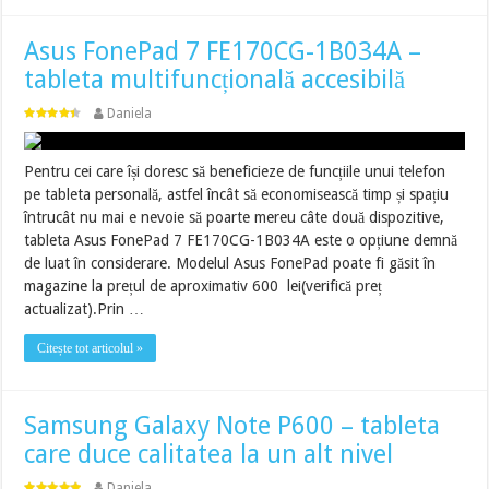
Asus FonePad 7 FE170CG-1B034A –
tableta multifuncțională accesibilă
Daniela
Pentru cei care își doresc să beneficieze de funcțiile unui telefon
pe tableta personală, astfel încât să economisească timp și spațiu
întrucât nu mai e nevoie să poarte mereu câte două dispozitive,
tableta Asus FonePad 7 FE170CG-1B034A este o opțiune demnă
de luat în considerare. Modelul Asus FonePad poate fi găsit în
magazine la prețul de aproximativ 600 lei(verifică preț
actualizat).Prin …
Citește tot articolul »
Samsung Galaxy Note P600 – tableta
care duce calitatea la un alt nivel
Daniela