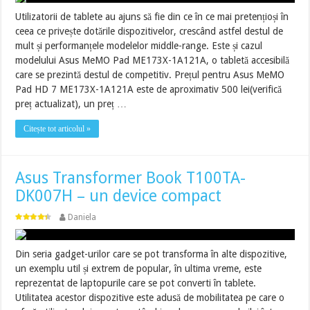
Utilizatorii de tablete au ajuns să fie din ce în ce mai pretențioși în
ceea ce privește dotările dispozitivelor, crescând astfel destul de
mult și performanțele modelelor middle-range. Este și cazul
modelului Asus MeMO Pad ME173X-1A121A, o tabletă accesibilă
care se prezintă destul de competitiv. Prețul pentru Asus MeMO
Pad HD 7 ME173X-1A121A este de aproximativ 500 lei(verifică
preț actualizat), un preț …
Citește tot articolul »
Asus Transformer Book T100TA-
DK007H – un device compact
Daniela
Din seria gadget-urilor care se pot transforma în alte dispozitive,
un exemplu util și extrem de popular, în ultima vreme, este
reprezentat de laptopurile care se pot converti în tablete.
Utilitatea acestor dispozitive este adusă de mobilitatea pe care o