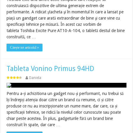
construiască dispozitive de ultima generație extrem de
performante. A ridicat ştacheta şi în momentul în care a lansat pe
piață un gandget care arată extraordinar de bine şi care vine cu
specificații tehnice pe măsură. În acest caz vorbim de
tableta Toshiba Excite Pure AT10-A-104, o tabletă destul de bine
construită, ce …
Citește tot articolul »
Tableta Vonino Primus 94HD
Daniela
Pentru a-ți achizitiona un gadget nou și performant, nu trebui să
îți îndrepți atenția doar către un brand cu renume, ci și către
produse ce nu au inscripționate un nume mare, dar care, ca și
specificații tehnice, se ridică la nivelul celor cunoscute sau poate
chiar peste acestea. În plus, gadgeturile fără un brand bine
construit în spate, dar care …