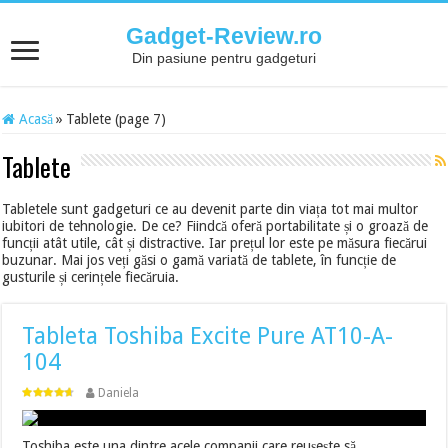
Gadget-Review.ro
Din pasiune pentru gadgeturi
Acasă
»
Tablete (page 7)
Tablete
Tabletele sunt gadgeturi ce au devenit parte din viața tot mai multor
iubitori de tehnologie. De ce? Fiindcă oferă portabilitate și o groază de
funcții atât utile, cât și distractive. Iar prețul lor este pe măsura fiecărui
buzunar. Mai jos veți găsi o gamă variată de tablete, în funcție de
gusturile și cerințele fiecăruia.
Tableta Toshiba Excite Pure AT10-A-
104
Daniela
Toshiba este una dintre acele companii care reuşeşte să