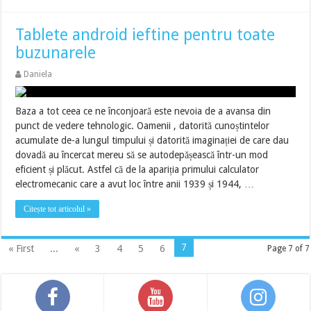
Tablete android ieftine pentru toate
buzunarele
Daniela
Baza a tot ceea ce ne înconjoară este nevoia de a avansa din
punct de vedere tehnologic. Oamenii , datorită cunoștintelor
acumulate de-a lungul timpului și datorită imaginației de care dau
dovadă au încercat mereu să se autodepășească într-un mod
eficient și plăcut. Astfel că de la apariția primului calculator
electromecanic care a avut loc între anii 1939 și 1944, …
Citește tot articolul »
7
« First
...
«
3
4
5
6
Page 7 of 7