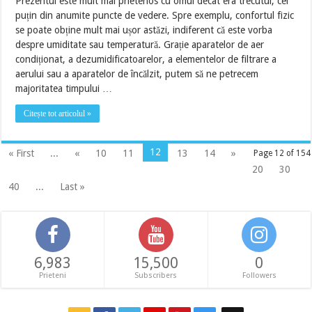
Prezentul este mult mai prietenos cu omul decât era trecutul, cel
puțin din anumite puncte de vedere. Spre exemplu, confortul fizic
se poate obține mult mai ușor astăzi, indiferent că este vorba
despre umiditate sau temperatură. Grație aparatelor de aer
condiționat, a dezumidificatoarelor, a elementelor de filtrare a
aerului sau a aparatelor de încălzit, putem să ne petrecem
majoritatea timpului …
Citește tot articolul »
12
« First
...
«
10
11
13
14
»
Page 12 of 154
20
30
40
...
Last »
6,983
15,500
0
Prieteni
Subscribers
Followers