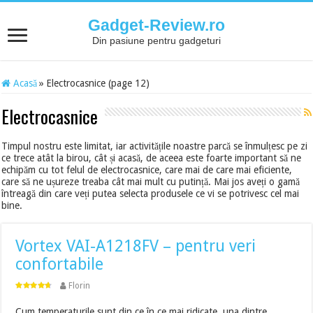
Gadget-Review.ro
Din pasiune pentru gadgeturi
Acasă
»
Electrocasnice (page 12)
Electrocasnice
Timpul nostru este limitat, iar activitățile noastre parcă se înmulțesc pe zi
ce trece atât la birou, cât și acasă, de aceea este foarte important să ne
echipăm cu tot felul de electrocasnice, care mai de care mai eficiente,
care să ne ușureze treaba cât mai mult cu putință. Mai jos aveți o gamă
întreagă din care veți putea selecta produsele ce vi se potrivesc cel mai
bine.
Vortex VAI-A1218FV – pentru veri
confortabile
Florin
Cum temperaturile sunt din ce în ce mai ridicate, una dintre