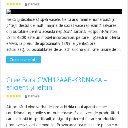
Daniela
Fie că îți displace să speli vasele, fie că ai o familie numeroasă și
gătești destul de mult, mașina de spălat vase reprezintă salvarea
din bucătărie pentru această neplăcută sarcină. Hotpoint-Ariston
LSTB 4B00 este un model încorporabil, pe care îl găsești în oferta
eMAG, la prețul de aproximativ 1399 lei(verifică preț
actualizat), cu posibilitatea de a-l achiziționa și în rate lunare de …
Citește tot articolul »
Gree Bora GWH12AAB-K3DNA4A –
eficient și ieftin
Daniela
Atunci când vine vorba despre achiziția unui aparat de aer
condiționat, opțiunile sunt numeroase. Exista zeci de producători
care se luptă în specificații, design și putere și fiecare producător
promovează zeci de modele. Provocarea cea mai mare pe care o