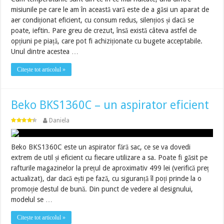
misiunile pe care le am în această vară este de a găsi un aparat de
aer condiționat eficient, cu consum redus, silențios și dacă se
poate, ieftin. Pare greu de crezut, însă există câteva astfel de
opțiuni pe piață, care pot fi achiziționate cu bugete acceptabile.
Unul dintre acestea …
Citește tot articolul »
Beko BKS1360C – un aspirator eficient
Daniela
Beko BKS1360C este un aspirator fără sac, ce se va dovedi
extrem de util și eficient cu fiecare utilizare a sa. Poate fi găsit pe
rafturile magazinelor la prețul de aproximativ 499 lei (verifică preț
actualizat), dar dacă ești pe fază, cu siguranță îl poți prinde la o
promoție destul de bună. Din punct de vedere al designului,
modelul se …
Citește tot articolul »