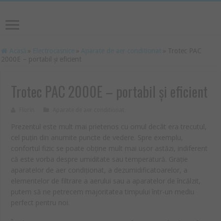
Acasă
»
Electrocasnice
»
Aparate de aer conditionat
»
Trotec PAC
2000E – portabil și eficient
Trotec PAC 2000E – portabil și eficient
Florin
Aparate de aer conditionat
Prezentul este mult mai prietenos cu omul decât era trecutul,
cel puțin din anumite puncte de vedere. Spre exemplu,
confortul fizic se poate obține mult mai ușor astăzi, indiferent
că este vorba despre umiditate sau temperatură. Grație
aparatelor de aer condiționat, a dezumidificatoarelor, a
elementelor de filtrare a aerului sau a aparatelor de încălzit,
putem să ne petrecem majoritatea timpului într-un mediu
perfect pentru noi.