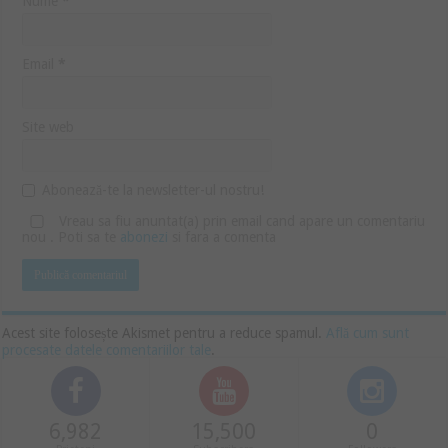
Nume
*
Email
*
Site web
Abonează-te la newsletter-ul nostru!
Vreau sa fiu anuntat(a) prin email cand apare un comentariu
nou . Poti sa te
abonezi
si fara a comenta
Acest site folosește Akismet pentru a reduce spamul.
Află cum sunt
procesate datele comentariilor tale
.
6,982
15,500
0