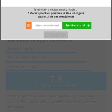
Contra:
Îți trimitem direct pe email ghidul cu
7 sfaturi practice pentru a utiliza inteligent
aparatul de aer conditionat
Aici găsești mai multe informații despre
acest produs
Trimite-l acum!
Nu multumesc, stiu deja totul
despre aparatele de aer conditionat
Verdictul Gadget-Review.ro
Eficiență energetică - 7
Eficiență răcire/încălzire - 8.1
Nivel de zgomot - 8.5
7.9
O alegere accesibilă
Per total, Trotec PAC 2000E este un aparat de aer condiționat
eficient, chiar dacă este puțin zgomotos. Este eficient și își face
treaba bine.