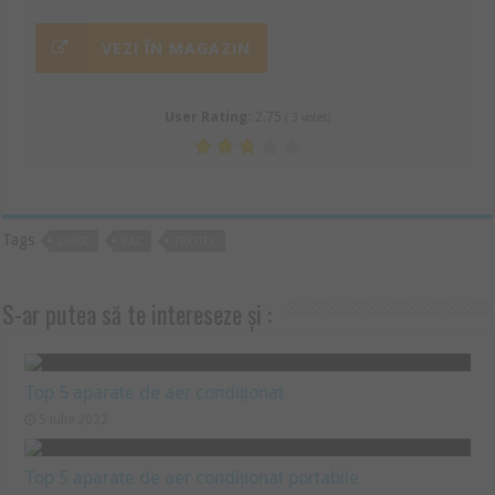
VEZI ÎN MAGAZIN
User Rating:
2.75
(
3
votes)
Tags
2000E
PAC
TROTEC
S-ar putea să te intereseze și :
Top 5 aparate de aer condiționat
5 iulie 2022
Top 5 aparate de aer condiționat portabile