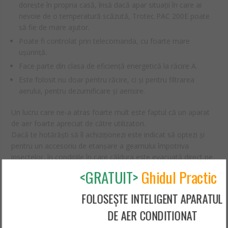
dorește în propria casă, însă dacă apar situații în care ai
nevoie de o temperatură scăzută, Trotec PAC 200E poate
să fie de mare ajutor.
Poate fi controlat prin telecomanda, cu foarte mare
ușurință.
Face parte din clasa de eficiență energetică la răcire A.
Este folosit nu doar pentru răcire, ci și pentru filtrarea
aerului, pentru dezumificare și aerisire.
Un lucru care ne-a atras foarte mult este faptul că un aparat
de aer foarte apreciat de către utilizatori.
Dacă te hotărăști să îl achiziționezi este indicat să optezi și
pentru un accesoriu de etanșare a geamului împotriva
insectelor, în condițiile în care căldura este evacuată direct pe
geam.
<GRATUIT>
Ghidul Practic
Păreri pro şi contra
FOLOSEȘTE INTELIGENT APARATUL
DE AER CONDITIONAT
Pro: