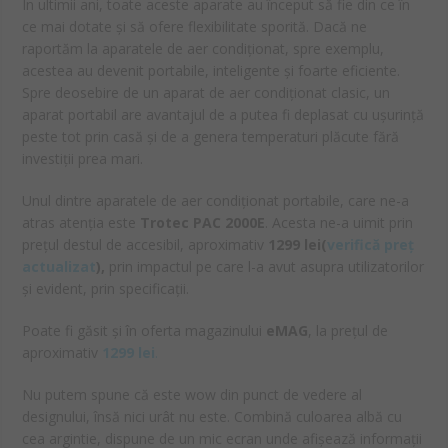
În ultimii ani, toate aceste aparate au început să fie din ce în
ce mai dotate și să ofere flexibilitate sporită. Dacă ne
raportăm la aparatele de aer condiționat, spre exemplu,
acestea au devenit portabile, inteligente și foarte eficiente.
Spre deosebire de un aparat de aer condiționat clasic, un
aparat portabil are avantajul de a putea fi deplasat cu ușurință
peste tot prin casă și de a genera temperaturi plăcute fără
investiții prea mari.
Unul dintre aparatele de aer condiționat portabile, care ne-a
atras atenția este
Trotec PAC 2000E
. Acesta ne-a uimit prin
prețul destul de accesibil, aproximativ
1299 lei(
verifică preț
actualizat
),
prin impactul pe care l-a avut asupra utilizatorilor
și evident, prin specificații.
Poate fi găsit și în oferta magazinului
eMAG
, la prețul de
aproximativ
1299 lei
.
Nu putem spune că este wow din punct de vedere al
designului, însă nici urât nu este. Combină culoarea albă cu
cea argintie, dispune de un mic ecran unde afișează informații