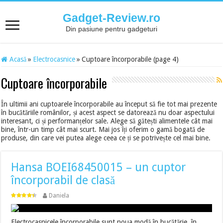
Gadget-Review.ro
Din pasiune pentru gadgeturi
Acasă
»
Electrocasnice
»
Cuptoare încorporabile (page 4)
Cuptoare încorporabile
În ultimii ani cuptoarele încorporabile au început să fie tot mai prezente
în bucătăriile românilor, și acest aspect se datorează nu doar aspectului
interesant, ci și performanțelor sale. Alege să gătești alimentele cât mai
bine, într-un timp cât mai scurt. Mai jos îți oferim o gamă bogată de
produse, din care vei putea alege ceea ce ți se potrivește cel mai bine.
Hansa BOEI68450015 – un cuptor
încorporabil de clasă
Daniela
Electrocasnicele încorporabile sunt noua modă în bucătărie, în