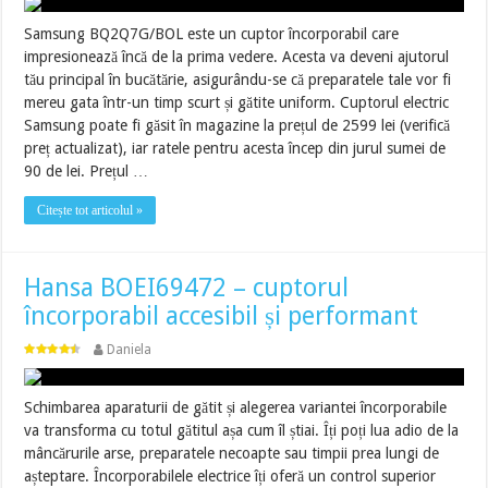
Samsung BQ2Q7G/BOL este un cuptor încorporabil care
impresionează încă de la prima vedere. Acesta va deveni ajutorul
tău principal în bucătărie, asigurându-se că preparatele tale vor fi
mereu gata într-un timp scurt și gătite uniform. Cuptorul electric
Samsung poate fi găsit în magazine la prețul de 2599 lei (verifică
preț actualizat), iar ratele pentru acesta încep din jurul sumei de
90 de lei. Prețul …
Citește tot articolul »
Hansa BOEI69472 – cuptorul
încorporabil accesibil și performant
Daniela
Schimbarea aparaturii de gătit și alegerea variantei încorporabile
va transforma cu totul gătitul așa cum îl știai. Îți poți lua adio de la
mâncărurile arse, preparatele necoapte sau timpii prea lungi de
așteptare. Încorporabilele electrice îți oferă un control superior