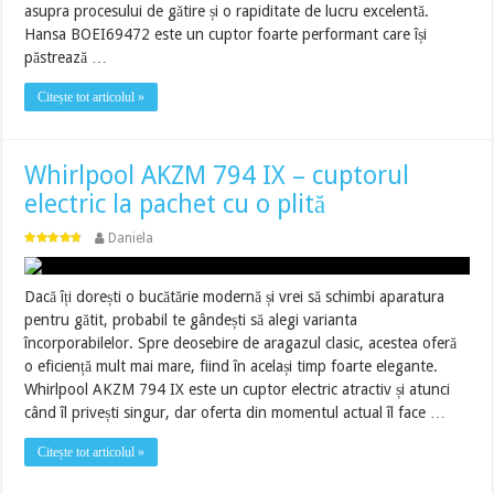
asupra procesului de gătire și o rapiditate de lucru excelentă.
Hansa BOEI69472 este un cuptor foarte performant care își
păstrează …
Citește tot articolul »
Whirlpool AKZM 794 IX – cuptorul
electric la pachet cu o plită
Daniela
Dacă îți dorești o bucătărie modernă și vrei să schimbi aparatura
pentru gătit, probabil te gândești să alegi varianta
încorporabilelor. Spre deosebire de aragazul clasic, acestea oferă
o eficiență mult mai mare, fiind în același timp foarte elegante.
Whirlpool AKZM 794 IX este un cuptor electric atractiv și atunci
când îl privești singur, dar oferta din momentul actual îl face …
Citește tot articolul »