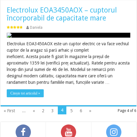
Electrolux EOA3450AOX – cuptorul
încorporabil de capacitate mare
Daniela
Electrolux EOA3450AOX este un cuptor electric ce va face vechiul
cuptor de la aragaz să pară arhaic și complet
ineficient. Acesta poate fi găsit în magazine la prețul de
aproximativ 1359 lei (verifică preț actualizat). Ratele pentru acesta
încep din jurul sumei de 46 de lei. Modelul se remarcă prin
designul modern calitativ, capacitatea mare care oferă un
randament bun pentru familiile mari, funcțiile variate …
Citește tot articolul »
4
« First
...
«
2
3
5
6
»
Page 4 of 6