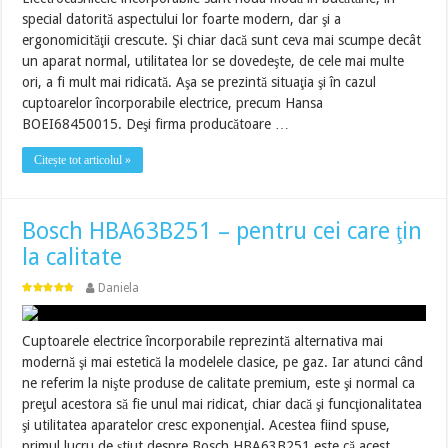
special datorită aspectului lor foarte modern, dar şi a
ergonomicităţii crescute. Şi chiar dacă sunt ceva mai scumpe decât
un aparat normal, utilitatea lor se dovedeşte, de cele mai multe
ori, a fi mult mai ridicată. Aşa se prezintă situaţia şi în cazul
cuptoarelor încorporabile electrice, precum Hansa
BOEI68450015. Deşi firma producătoare …
Citește tot articolul »
Bosch HBA63B251 – pentru cei care ţin
la calitate
Daniela
Cuptoarele electrice încorporabile reprezintă alternativa mai
modernă şi mai estetică la modelele clasice, pe gaz. Iar atunci când
ne referim la nişte produse de calitate premium, este şi normal ca
preţul acestora să fie unul mai ridicat, chiar dacă şi funcţionalitatea
şi utilitatea aparatelor cresc exponenţial. Acestea fiind spuse,
primul lucru de ştiut despre Bosch HBA63B251 este că acest