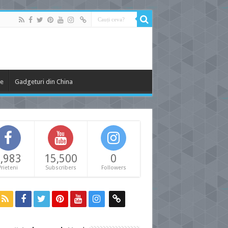
le
Gadgeturi din China
,983
15,500
0
Prieteni
Subscribers
Followers