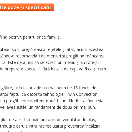
te poze și specificații
iind potrivit pentru orice familie.
teau să îți pregătească rețetele și atât, acum acestea
ăcându-ți recomandări de meniuri și pregătind mâncarea
 ta. Este de ajuns să selectezi un meniu și să rotești
e preparate speciale, fără bătaie de cap. Va fi ca și cum
gătire, ai la dispoziție nu mai puțin de 18 funcții de
arcă faptul că datorită tehnologiei Twin Convection
ea pregăti concomitent două feluri diferite, având chiar
e. Vei avea astfel un randament de două ori mai bun.
ilor de aer distribuiți uniform de ventilator. În plus,
ribuțiile căruia intră răcirea ușii și prevenirea încălzirii