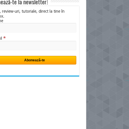
ează-te la newsletter!
i, review-uri, tutoriale, direct la tine în
ox.
me
*
il