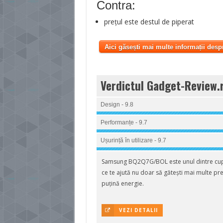
Contra:
prețul este destul de piperat
Aici găsești mai multe informații desp
Verdictul Gadget-Review.
Design - 9.8
Performanțe - 9.7
Ușurință în utilizare - 9.7
Samsung BQ2Q7G/BOL este unul dintre cupt
ce te ajută nu doar să gătești mai multe pr
puțină energie.
VEZI DETALII