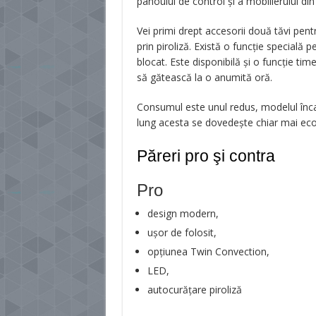
panoului de control și a mobilierului din 
Vei primi drept accesorii două tăvi pent
prin piroliză. Există o funcție specială p
blocat. Este disponibilă și o funcție ti
să gătească la o anumită oră.
Consumul este unul redus, modelul înca
lung acesta se dovedește chiar mai eco
Păreri pro şi contra
Pro
design modern,
ușor de folosit,
opțiunea Twin Convection,
LED,
autocurățare piroliză