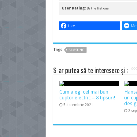
User Rating:
Be the first one !
Like
Me
Tags
SAMSUNG
S-ar putea să te intereseze și :
Cum alegi cel mai bun
Hans
cuptor electric – 8 tipsuri!
un cu
desig
5 decembrie 2021
2 se