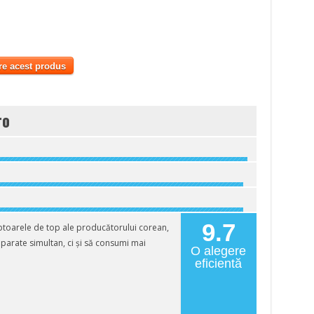
re acest produs
ro
9.7
oarele de top ale producătorului corean,
eparate simultan, ci și să consumi mai
O alegere
eficientă