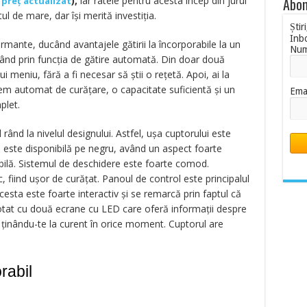
),
iar ratele pentru acesta încep din jurul
Abon
ă preț actualizat
ul de mare, dar își merită investiția.
Știr
Inb
rmante, ducând avantajele gătirii la încorporabile la un
Nu
 rând prin funcția de gătire automată. Din doar două
 meniu, fără a fi necesar să știi o rețetă. Apoi, ai la
tem automat de curățare, o capacitate suficientă și un
Ema
plet.
 rând la nivelul designului. Astfel, ușa cuptorului este
ață este disponibilă pe negru, având un aspect foarte
ibilă. Sistemul de deschidere este foarte comod.
c, fiind ușor de curățat. Panoul de control este principalul
sta este foarte interactiv și se remarcă prin faptul că
otat cu două ecrane cu LED care oferă informații despre
, ținându-te la curent în orice moment. Cuptorul are
rabil