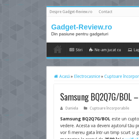
Despre Gadget-Review.ro
Contact
Gadget-Review.ro
Din pasiune pentru gadgeturi
Stiri
Ne-am jucat cu
La
Acasă
»
Electrocasnice
»
Cuptoare încorpor
Samsung BQ2Q7G/BOL – c
Daniela
Cuptoare încorporabile
Samsung BQ2Q7G/BOL
este un cuptor
vedere. Acesta va deveni ajutorul tău pr
vor fi mereu gata într-un timp scurt și g