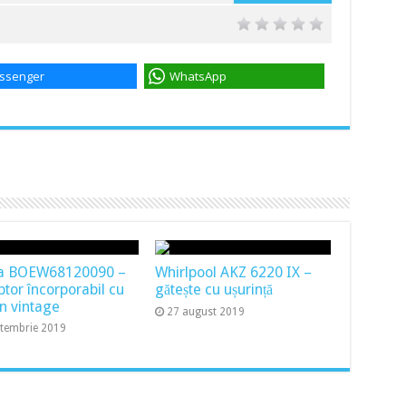
ssenger
WhatsApp
a BOEW68120090 –
Whirlpool AKZ 6220 IX –
ptor încorporabil cu
gătește cu ușurință
n vintage
27 august 2019
ptembrie 2019