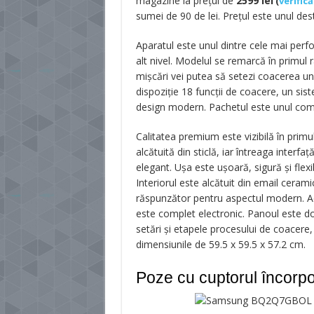
magazine la prețul de
2599 lei
(
verific
sumei de 90 de lei. Prețul este unul dest
Aparatul este unul dintre cele mai perfo
alt nivel. Modelul se remarcă în primul
mișcări vei putea să setezi coacerea unui
dispoziție 18 funcții de coacere, un sis
design modern. Pachetul este unul com
Calitatea premium este vizibilă în primul
alcătuită din sticlă, iar întreaga interf
elegant. Ușa este ușoară, sigură și flex
Interiorul este alcătuit din email cerami
răspunzător pentru aspectul modern. Ace
este complet electronic. Panoul este d
setări și etapele procesului de coacere
dimensiunile de 59.5 x 59.5 x 57.2 cm.
Poze cu cuptorul încorpo