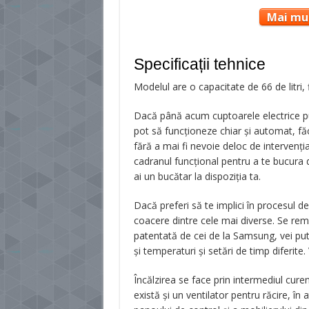
Mai mul
Specificații tehnice
Modelul are o capacitate de 66 de litri, f
Dacă până acum cuptoarele electrice pu
pot să funcționeze chiar și automat, f
fără a mai fi nevoie deloc de intervenția
cadranul funcțional pentru a te bucura d
ai un bucătar la dispoziția ta.
Dacă preferi să te implici în procesul de 
coacere dintre cele mai diverse. Se rem
patentată de cei de la Samsung, vei put
și temperaturi și setări de timp diferit
Încălzirea se face prin intermediul curenț
există și un ventilator pentru răcire, în at