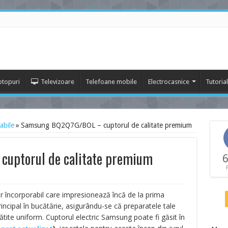
ptopuri
Televizoare
Telefoane mobile
Electrocasnice
Tutoria
abile
»
Samsung BQ2Q7G/BOL – cuptorul de calitate premium
uptorul de calitate premium
6
 încorporabil care impresionează încă de la prima
incipal în bucătărie, asigurându-se că preparatele tale
ătite uniform.
Cuptorul electric Samsung poate fi găsit în