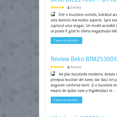
Daniela
Într-o bucătărie cochetă, bătrânul ar
asta datorită mai multor aspecte. Spre exe
cuptorul unui aragaz. Un model accesibil
ce poate fi găsit în oferta magazinului eM
Citește tot articolul »
Review Beko BIM25300XM 
Daniela
Ne plac bucătăriile moderne, dotate c
pricepuți bucătari din lume, dar dacă tot p
asigurăm confortul dorit. Și o bucătărie 
mașină de spălat vase și frigider(dacă te …
Citește tot articolul »