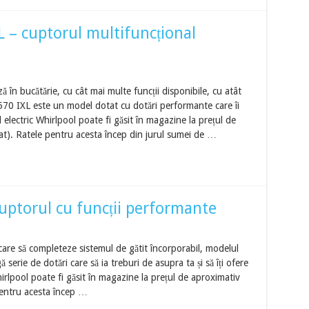
 – cuptorul multifuncțional
 în bucătărie, cu cât mai multe funcții disponibile, cu atât
6570 IXL este un model dotat cu dotări performante care îi
 electric Whirlpool poate fi găsit în magazine la prețul de
zat). Ratele pentru acesta încep din jurul sumei de …
uptorul cu funcții performante
care să completeze sistemul de gătit încorporabil, modelul
 serie de dotări care să ia treburi de asupra ta și să îți ofere
rlpool poate fi găsit în magazine la prețul de aproximativ
 pentru acesta încep …