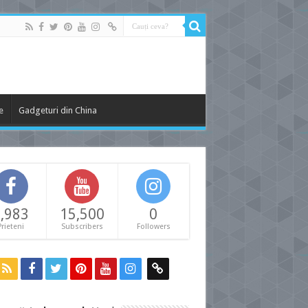
e
Gadgeturi din China
,983
15,500
0
Prieteni
Subscribers
Followers