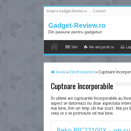
Despre Gadget-Review.ro
Contact
Gadget-Review.ro
Din pasiune pentru gadgeturi
Stiri
Ne-am jucat cu
La
Acasă
»
Electrocasnice
»
Cuptoare încorpor
Cuptoare încorporabile
În ultimii ani cuptoarele încorporabile au înce
aspect se datorează nu doar aspectului interes
mai bine, într-un timp cât mai scurt. Mai jos
ceea ce ți se potrivește cel mai bine.
Beko BIC22100X – un cupt