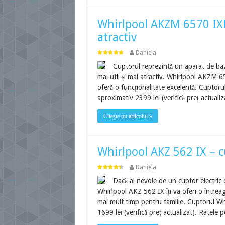
Whirlpool AKZM 6570 IXL
atractiv
Daniela
Cuptorul reprezintă un aparat de bază
mai util și mai atractiv. Whirlpool AKZM 
oferă o funcționalitate excelentă. Cuptorul
aproximativ 2399 lei (verifică preț actuali
Citește tot articolul »
Whirlpool AKZ 562 IX – c
Daniela
Dacă ai nevoie de un cuptor electric 
Whirlpool AKZ 562 IX îți va oferi o întreagă
mai mult timp pentru familie. Cuptorul Whi
1699 lei (verifică preț actualizat). Ratele