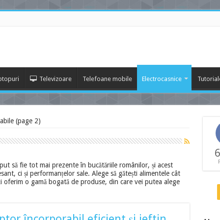
ptopuri
Televizoare
Telefoane mobile
Electrocasnice
Tutorial
abile (page 2)
6
put să fie tot mai prezente în bucătăriile românilor, și acest
ant, ci și performanțelor sale. Alege să gătești alimentele cât
 îți oferim o gamă bogată de produse, din care vei putea alege
or încorporabil eficient și ieftin