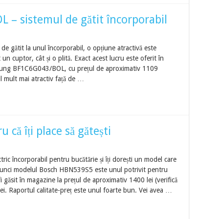
 sistemul de gătit încorporabil
c de gătit la unul încorporabil, o opțiune atractivă este
n cuptor, cât și o plită. Exact acest lucru este oferit în
amsung BF1C6G043/BOL, cu prețul de aproximativ 1109
nul mult mai atractiv față de …
că îți place să gătești
tric încorporabil pentru bucătărie și îți dorești un model care
tunci modelul Bosch HBN539S5 este unul potrivit pentru
i găsit în magazine la prețul de aproximativ 1400 lei (verifică
lei. Raportul calitate-preț este unul foarte bun. Vei avea …