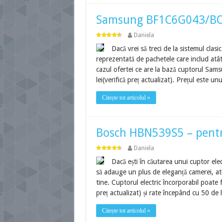
Samsung BF1C6G043/BOL –
Daniela
Dacă vrei să treci de la sistemul clasi
reprezentată de pachetele care includ atât u
cazul ofertei ce are la bază cuptorul S
lei(verifică preț actualizat). Prețul este u
Citește tot articolul »
Bosch HBN539S5 – pentru 
Daniela
Dacă ești în căutarea unui cuptor elec
să adauge un plus de eleganță camerei, a
tine. Cuptorul electric încorporabil poate f
preț actualizat) și rate începând cu 50 de 
Citește tot articolul »