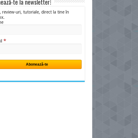
ează-te la newsletter!
i, review-uri, tutoriale, direct la tine în
ox.
me
*
il