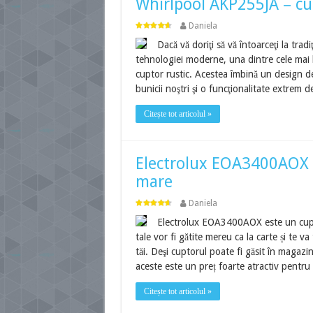
Whirlpool AKP255JA – cup
Daniela
Dacă vă doriţi să vă întoarceţi la tradi
tehnologiei moderne, una dintre cele mai b
cuptor rustic. Acestea îmbină un design d
bunicii noştri şi o funcţionalitate extrem
Citește tot articolul »
Electrolux EOA3400AOX – 
mare
Daniela
Electrolux EOA3400AOX este un cuptor
tale vor fi gătite mereu ca la carte și te v
tăi. Deşi cuptorul poate fi găsit în magazin
aceste este un preț foarte atractiv pentru 
Citește tot articolul »