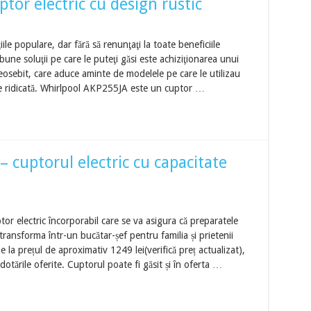
tor electric cu design rustic
ţiile populare, dar fără să renunţaţi la toate beneficiile
une soluţii pe care le puteţi găsi este achiziţionarea unui
eosebit, care aduce aminte de modelele pe care le utilizau
 de ridicată. Whirlpool AKP255JA este un cuptor …
cuptorul electric cu capacitate
 electric încorporabil care se va asigura că preparatele
a transforma într-un bucătar-șef pentru familia și prietenii
e la prețul de aproximativ 1249 lei(verifică preț actualizat),
dotările oferite. Cuptorul poate fi găsit și în oferta …