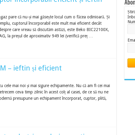
Abon
Știr
agaz pare că nu-și mai găsește locul cum o făcea odinioară. Și
Inb
Nu
mplu, cuptorul încorporabil este mult mai eficient decât
 despre care vreau să discutăm astăzi, este Beko BIC22100X,
AG, la prețul de aproximativ 949 lei (verifică preț …
Ema
– ieftin și eficient
u cele mai noi și mai sigure echipamente. Nu că am fi cei mai
etrecem ceva timp zilnic în acest colț al casei, de ce să nu ne
modernă presupune un echipament încorporat, cuptor, plită,