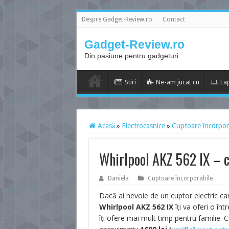
Despre Gadget-Review.ro
Contact
Gadget-Review.ro
Din pasiune pentru gadgeturi
Stiri
Ne-am jucat cu
La
Acasă
»
Electrocasnice
»
Cuptoare încorpor
Whirlpool AKZ 562 IX – c
Daniela
Cuptoare încorporabile
Dacă ai nevoie de un cuptor electric ca
Whirlpool AKZ 562 IX
îți va oferi o înt
îți ofere mai mult timp pentru familie. 