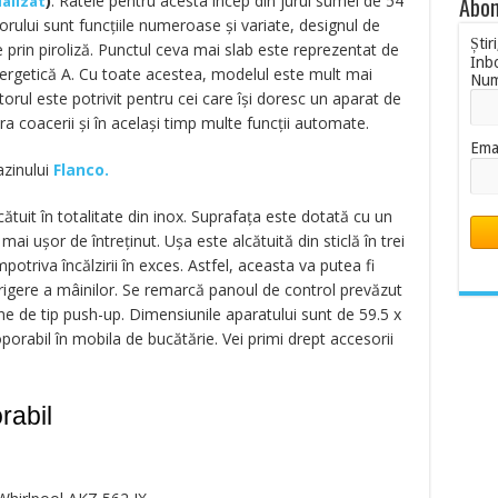
)
. Ratele pentru acesta încep din jurul sumei de 54
Abon
ualizat
torului sunt funcțiile numeroase și variate, designul de
Știr
 prin piroliză. Punctul ceva mai slab este reprezentat de
Inb
nergetică A. Cu toate acestea, modelul este mult mai
Nu
rul este potrivit pentru cei care își doresc un aparat de
ra coacerii și în același timp multe funcții automate.
Ema
azinului
Flanco.
ătuit în totalitate din inox. Suprafața este dotată cu un
ai ușor de întreținut. Ușa este alcătuită din sticlă în trei
potriva încălzirii în exces. Astfel, aceasta va putea fi
frigere a mâinilor. Se remarcă panoul de control prevăzut
ne de tip push-up. Dimensiunile aparatului sunt de 59.5 x
porabil în mobila de bucătărie. Vei primi drept accesorii
rabil