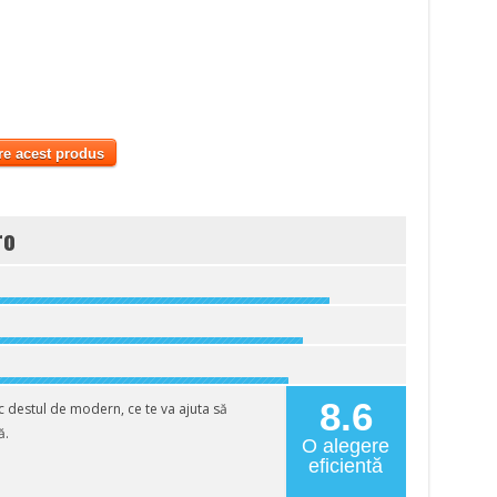
re acest produs
ro
8.6
c destul de modern, ce te va ajuta să
ă.
O alegere
eficientă