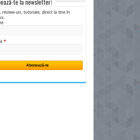
ează-te la newsletter!
i, review-uri, tutoriale, direct la tine în
ox.
me
*
il