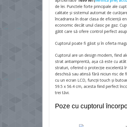
aproximativ
1699
lei
(
verifică preț act
de lei. Punctele forte principale ale cup
calitate și sistemul automat de curățare
încadrarea în doar clasa de eficiență e
economic decât unul clasic pe gaz. Cupto
gătit care să ofere control perfect asup
Cuptorul poate fi găsit și în oferta mag
Cuptorul are un design modern, fiind alc
strat antiamprentă, așa că este cu atât m
straturi, oferind o protecție excelentă îm
deschisă sau atinsă fără niciun risc de 
cu un ecran LCD, funcții touch și butoa
59.5 x 56.4 cm, acesta fiind perfect înco
trei tăvi.
Poze cu cuptorul încorpo