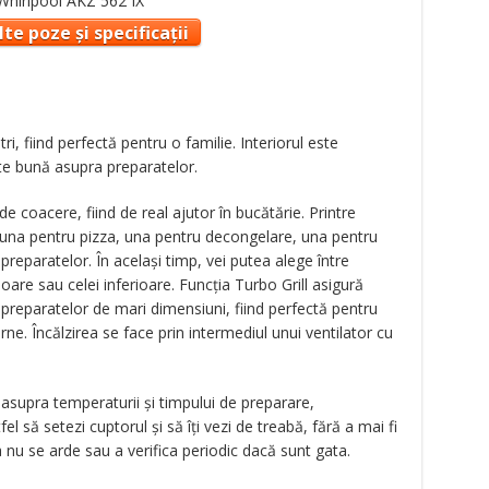
te poze și specificații
i, fiind perfectă pentru o familie. Interiorul este
arte bună asupra preparatelor.
 de coacere, fiind de real ajutor în bucătărie. Printre
 una pentru pizza, una pentru decongelare, una pentru
preparatelor. În același timp, vei putea alege între
ioare sau celei inferioare. Funcția Turbo Grill asigură
 preparatelor de mari dimensiuni, fiind perfectă pentru
arne. Încălzirea se face prin intermediul unui ventilator cu
 asupra temperaturii și timpului de preparare,
 să setezi cuptorul și să îți vezi de treabă, fără a mai fi
 nu se arde sau a verifica periodic dacă sunt gata.