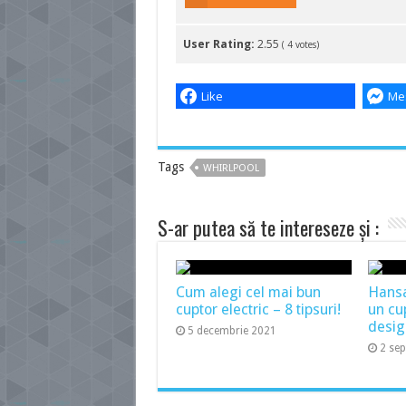
User Rating:
2.55
(
4
votes)
Like
Me
Tags
WHIRLPOOL
S-ar putea să te intereseze și :
Cum alegi cel mai bun
Hans
cuptor electric – 8 tipsuri!
un cu
desig
5 decembrie 2021
2 se