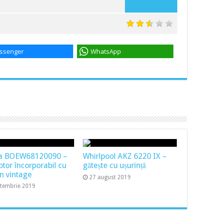
ssenger
WhatsApp
a BOEW68120090 –
Whirlpool AKZ 6220 IX –
ptor încorporabil cu
gătește cu ușurință
n vintage
27 august 2019
ptembrie 2019