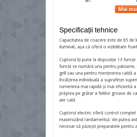
Mai mul
Specificații tehnice
Capacitatea de coacere este de 65 de litr
iluminat, așa că oferă o vizibilitate fo
Cuptorul îți pune la dispoziție 13 funcții
funcții se numără una pentru patiserie,
grill sau una pentru menținerea caldă a 
încălzirea individuală a suprafeței super
rumenirea mai rapidă și mai eficientă a
prăjirea pe grătar a feliilor groase de c
aer cald.
Cuptorul electric oferă control complet
maximizând randamentul. Vei putea astfel
necesar să păzești preparatele pentru a