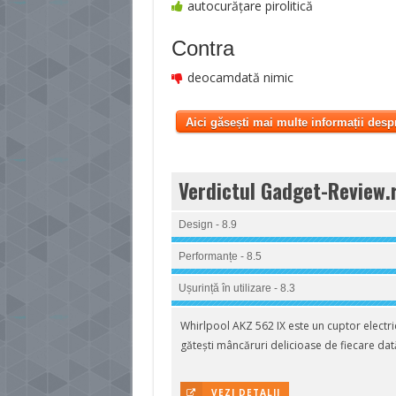
autocurățare pirolitică
Contra
deocamdată nimic
Aici găsești mai multe informații desp
Verdictul Gadget-Review.
Design - 8.9
Performanțe - 8.5
Ușurință în utilizare - 8.3
Whirlpool AKZ 562 IX este un cuptor electri
gătești mâncăruri delicioase de fiecare dat
VEZI DETALII