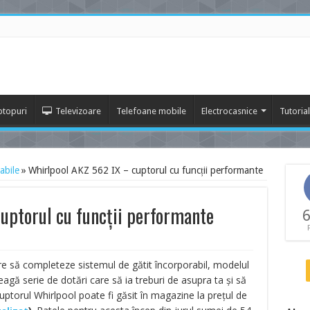
ptopuri
Televizoare
Telefoane mobile
Electrocasnice
Tutoria
abile
»
Whirlpool AKZ 562 IX – cuptorul cu funcții performante
uptorul cu funcții performante
6
re să completeze sistemul de gătit încorporabil, modelul
reagă serie de dotări care să ia treburi de asupra ta și să
Cuptorul Whirlpool poate fi găsit în magazine la prețul de