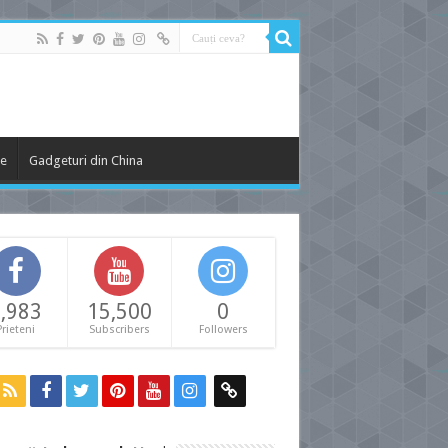
le
Gadgeturi din China
,983
15,500
0
Prieteni
Subscribers
Followers