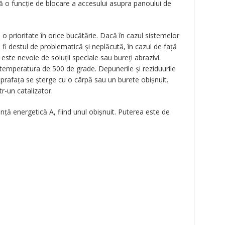
lă o funcție de blocare a accesului asupra panoului de
 o prioritate în orice bucătărie. Dacă în cazul sistemelor
 fi destul de problematică și neplăcută, în cazul de față
ste nevoie de soluții speciale sau bureți abrazivi.
a temperatura de 500 de grade. Depunerile și reziduurile
suprafața se șterge cu o cârpă sau un burete obișnuit.
r-un catalizator.
nță energetică A, fiind unul obișnuit. Puterea este de