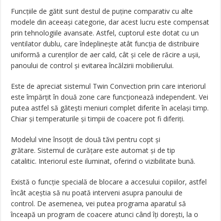
Funcțiile de gătit sunt destul de puține comparativ cu alte
modele din aceeași categorie, dar acest lucru este compensat
prin tehnologiile avansate. Astfel, cuptorul este dotat cu un
ventilator dublu, care îndeplinește atât funcția de distribuire
uniformă a curenților de aer cald, cât și cele de răcire a ușii,
panoului de control și evitarea încălzirii mobilierului.
Este de apreciat sistemul Twin Convection prin care interiorul
este împărțit în două zone care funcționează independent. Vei
putea astfel să gătești meniuri complet diferite în același timp.
Chiar și temperaturile și timpii de coacere pot fi diferiți.
Modelul vine însoțit de două tăvi pentru copt și
grătare. Sistemul de curățare este automat și de tip
catalitic. Interiorul este iluminat, oferind o vizibilitate bună.
Există o funcție specială de blocare a accesului copiilor, astfel
încât aceștia să nu poată interveni asupra panoului de
control. De asemenea, vei putea programa aparatul să
înceapă un program de coacere atunci când îți dorești, la o