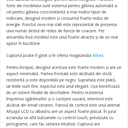
forte ale modelului sunt sistemul pentru gătirea automată și
cel pentru gătirea concomitentă a mai multor tipuri de
mâncare, designul modern și consumul foarte redus de
energie. Punctul ceva mai slab este reprezentat de prezența
unui număr destul de redus de funcții de coacere. Per
ansamblu însă modelul este unul foarte atractiv și de un real
ajutor în bucătărie.
Cuptorul poate fi găsit și în oferta magazinului
Altex.
Pentru început, designul acestuia este foarte modern și are un
aspect minimalist. Partea frontală este alcătuită din sticlă
rezistentă și este disponibilă pe negru. Suprafața este plată,
iar liniile sunt fine. Aspectul este unul elegant. Ușa beneficiază
de un sistem flexibil de deschidere. Pentru rezistența
împotriva zgârieturilor și o curățare ușoară, interiorul este
alcătuit din email ceramic. Panoul de control este unul animat.
Afișajul LCD cu albastru are un aspect foarte plăcut. În jurul
ecranului se află butoanele cu control touch, prevăzute cu
pictograme, care fac setarea intuitivă. Cuptorul are