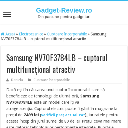
Gadget-Review.ro
Din pasiune pentru gadgeturi
Acasă
»
Electrocasnice
»
Cuptoare încorporabile
»
Samsung
NV70F3784LB – cuptorul multifuncțional atractiv
Samsung NV70F3784LB – cuptorul
multifuncțional atractiv
Daniela
Cuptoare încorporabile
Dacă ești în căutarea unui cuptor încorporabil care să
beneficieze de tehnologii de ultimă oră,
Samsung
NV70F3784LB
este un model care îți va
atrage atenția.
Cuptorul electric poate fi găsit în magazine la
prețul de
2499 lei
),
iar ratele pentru
(
verifică preț actualizat
acesta încep din jurul sumei de 80 de lei. Prețul ceva mai mare
este datorat tehnologiilor performante integrate. Punctele