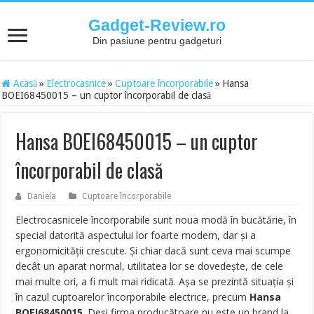
Gadget-Review.ro
Din pasiune pentru gadgeturi
Acasă
»
Electrocasnice
»
Cuptoare încorporabile
»
Hansa
BOEI68450015 – un cuptor încorporabil de clasă
Hansa BOEI68450015 – un cuptor
încorporabil de clasă
Daniela
Cuptoare încorporabile
Electrocasnicele încorporabile sunt noua modă în bucătărie, în
special datorită aspectului lor foarte modern, dar şi a
ergonomicităţii crescute. Şi chiar dacă sunt ceva mai scumpe
decât un aparat normal, utilitatea lor se dovedeşte, de cele
mai multe ori, a fi mult mai ridicată. Aşa se prezintă situaţia şi
în cazul cuptoarelor încorporabile electrice, precum
Hansa
BOEI68450015
. Deşi firma producătoare nu este un brand la