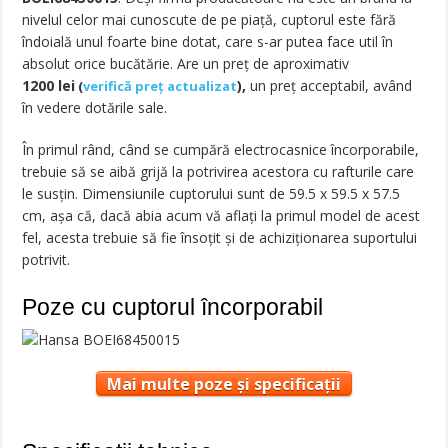
nivelul celor mai cunoscute de pe piaţă, cuptorul este fără
îndoială unul foarte bine dotat, care s-ar putea face util în
absolut orice bucătărie. Are un preț de aproximativ
1200
lei
),
un preț acceptabil, având
(
verifică preț actualizat
în vedere dotările sale.
În primul rând, când se cumpără electrocasnice încorporabile,
trebuie să se aibă grijă la potrivirea acestora cu rafturile care
le susţin. Dimensiunile cuptorului sunt de 59.5 x 59.5 x 57.5
cm, aşa că, dacă abia acum vă aflaţi la primul model de acest
fel, acesta trebuie să fie însoţit şi de achiziţionarea suportului
potrivit.
Poze cu cuptorul încorporabil
Mai multe poze și specificații