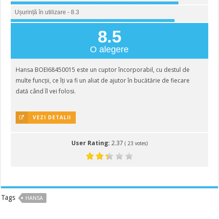
Ușurință în utilizare - 8.3
8.5
O alegere
Hansa BOEI68450015 este un cuptor încorporabil, cu destul de
multe funcții, ce îți va fi un aliat de ajutor în bucătărie de fiecare
dată când îl vei folosi.
VEZI DETALII
User Rating:
2.37
(
23
votes)
Tags
HANSA