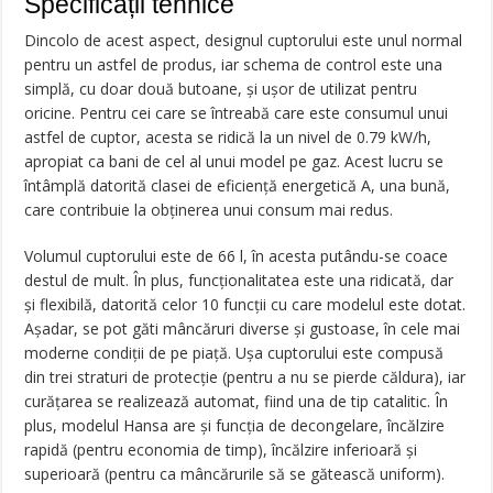
Specificații tehnice
Dincolo de acest aspect, designul cuptorului este unul normal
pentru un astfel de produs, iar schema de control este una
simplă, cu doar două butoane, şi uşor de utilizat pentru
oricine. Pentru cei care se întreabă care este consumul unui
astfel de cuptor, acesta se ridică la un nivel de 0.79 kW/h,
apropiat ca bani de cel al unui model pe gaz. Acest lucru se
întâmplă datorită clasei de eficienţă energetică A, una bună,
care contribuie la obţinerea unui consum mai redus.
Volumul cuptorului este de 66 l, în acesta putându-se coace
destul de mult. În plus, funcţionalitatea este una ridicată, dar
şi flexibilă, datorită celor 10 funcţii cu care modelul este dotat.
Aşadar, se pot găti mâncăruri diverse şi gustoase, în cele mai
moderne condiţii de pe piaţă. Uşa cuptorului este compusă
din trei straturi de protecţie (pentru a nu se pierde căldura), iar
curăţarea se realizează automat, fiind una de tip catalitic. În
plus, modelul Hansa are şi funcţia de decongelare, încălzire
rapidă (pentru economia de timp), încălzire inferioară şi
superioară (pentru ca mâncărurile să se gătească uniform).