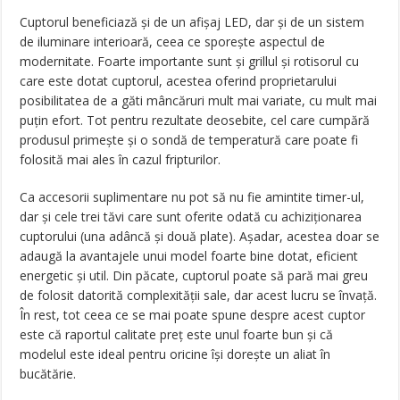
Cuptorul beneficiază şi de un afişaj LED, dar şi de un sistem
de iluminare interioară, ceea ce sporeşte aspectul de
modernitate. Foarte importante sunt şi grillul şi rotisorul cu
care este dotat cuptorul, acestea oferind proprietarului
posibilitatea de a găti mâncăruri mult mai variate, cu mult mai
puţin efort. Tot pentru rezultate deosebite, cel care cumpără
produsul primeşte şi o sondă de temperatură care poate fi
folosită mai ales în cazul fripturilor.
Ca accesorii suplimentare nu pot să nu fie amintite timer-ul,
dar şi cele trei tăvi care sunt oferite odată cu achiziţionarea
cuptorului (una adâncă şi două plate). Aşadar, acestea doar se
adaugă la avantajele unui model foarte bine dotat, eficient
energetic şi util. Din păcate, cuptorul poate să pară mai greu
de folosit datorită complexităţii sale, dar acest lucru se învaţă.
În rest, tot ceea ce se mai poate spune despre acest cuptor
este că raportul calitate preţ este unul foarte bun şi că
modelul este ideal pentru oricine își dorește un aliat în
bucătărie.