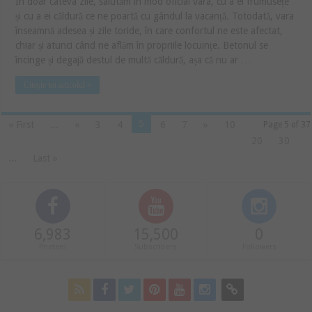
În doar câteva zile, salutăm în mod oficial vara, cu a ei frumusețe
și cu a ei căldură ce ne poartă cu gândul la vacanță. Totodată, vara
înseamnă adesea și zile toride, în care confortul ne este afectat,
chiar și atunci când ne aflăm în propriile locuințe. Betonul se
încinge și degajă destul de multă căldură, așa că nu ar …
Citește tot articolul »
5
« First
...
«
3
4
6
7
»
10
Page 5 of 37
20
30
...
Last »
6,983
15,500
0
Prieteni
Subscribers
Followers