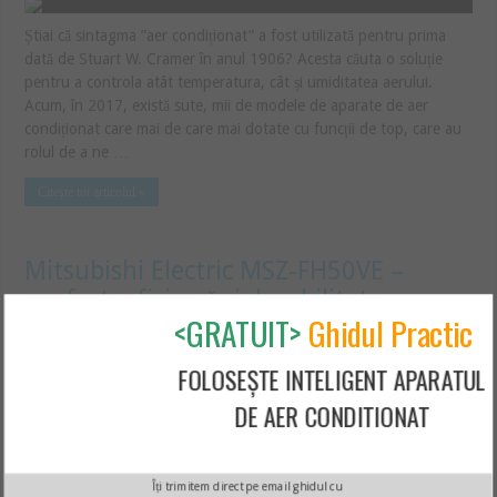
Știai că sintagma ”aer condiționat” a fost utilizată pentru prima
dată de Stuart W. Cramer în anul 1906? Acesta căuta o soluție
pentru a controla atât temperatura, cât și umiditatea aerului.
Acum, în 2017, există sute, mii de modele de aparate de aer
condiționat care mai de care mai dotate cu funcții de top, care au
rolul de a ne …
Citește tot articolul »
Mitsubishi Electric MSZ-FH50VE –
confort, eficiență și durabilitate
<GRATUIT>
Ghidul Practic
Daniela
FOLOSEȘTE INTELIGENT APARATUL
În anul 1902, întreprinzătorul american Willis Carrier a conceput
DE AER CONDITIONAT
primele aparate de aer condiționat destinate utilizării pe scară
largă. În anul 1921 cei de la Mitsubishi au introdus pe piață un
ventilator electric care a avut un succes imens, ceea ce i-a
determinat pe producători să persevereze pe această nișă,
Îți trimitem direct pe email ghidul cu