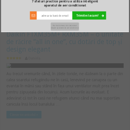
7 sfaturi practice pentru a utiliza inteligent
Mitsubishi devenind, 10 ani mai târziu, lider mondial în sisteme …
aparatul de aer conditionat
Citește tot articolul »
Trimite-l acum!
Nu multumesc, stiu deja totul
despre aparatele de aer conditionat
Daikin FTXM35M+ RXM35M – o unitate
de răcire ”all in one”, cu dotări de top și
design elegant
Daniela
Au trecut vremurile când, în zilele toride, ne dădeam la o parte din
calea soarelui refugiindu-ne în casă, lenevind pe canapea cu un
evantai în mână sau stând în fața unui ventilator mult prea încet
pentru zăpușeala din locuință. Acum lucrurile au evoluat. E
adevărat că tot în casă ne refugiem atunci când nu mai suportăm
canicula însă locul banalului …
Citește tot articolul »