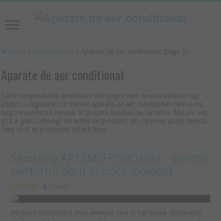
Acasă
»
Electrocasnice
»
Aparate de aer conditionat (page 5)
Aparate de aer conditionat
Când temperaturile amețitoare din timpul verii ne dau bătăi de cap,
atunci cu siguranță ne trebuie aparate de aer condiționat care să ne
asigure confortul necesar în propria locuință sau la birou. Mai jos veți
găsi o gamă întreagă de astfel de produse, din care veți putea selecta
ceea ce vi se potrivește cel mai bine.
Samsung AR12MSFPEWQNEU – pentru
confortul dorit în orice moment
Daniela
Ne place confortul și orice element care ni l-ar putea afecta este