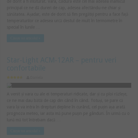
de dorit a fi înlăturat. Vara, căldura este cel mai adesea inamicul
principal ce ne dă dureri de cap, adesea afectându-ne chiar și
sănătatea. Așadar, este de dorit să fim pregătiți pentru a face față
temperaturilor ce adesea urcă destul de mult în termometre în
special în lunile …
Citește tot articolul »
Star-Light ACM-12AR – pentru veri
confortabile
Daniela
A venit și vara cu ale ei temperaturi ridicate, dar și cu ploi răzlețe,
ce ne mai dau bătăi de cap din când în când. Totuși, se pare că
vara își va intra în drepturi depline în curând, cel puțin așa arată
prognoza meteo, iar asta mă pune puțin pe gânduri. În urmă cu o
lună mă tot întrebam dacă …
Citește tot articolul »