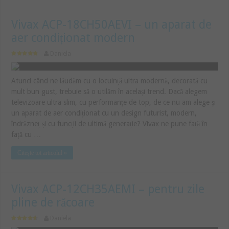
Vivax ACP-18CH50AEVI – un aparat de
aer condiționat modern
Daniela
Atunci când ne lăudăm cu o locuință ultra modernă, decorată cu
mult bun gust, trebuie să o utilăm în același trend. Dacă alegem
televizoare ultra slim, cu performanțe de top, de ce nu am alege și
un aparat de aer condiționat cu un design futurist, modern,
îndrăzneț și cu funcții de ultimă generație? Vivax ne pune față în
față cu …
Citește tot articolul »
Vivax ACP-12CH35AEMI – pentru zile
pline de răcoare
Daniela