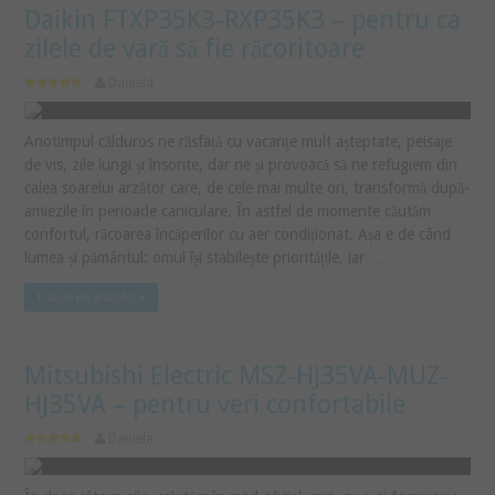
Daikin FTXP35K3-RXP35K3 – pentru ca
zilele de vară să fie răcoritoare
Daniela
Anotimpul călduros ne răsfață cu vacanțe mult așteptate, peisaje
de vis, zile lungi și însorite, dar ne și provoacă să ne refugiem din
calea soarelui arzător care, de cele mai multe ori, transformă după-
amiezile în perioade caniculare. În astfel de momente căutăm
confortul, răcoarea încăperilor cu aer condiționat. Așa e de când
lumea și pământul: omul își stabilește prioritățile, iar …
Citește tot articolul »
Mitsubishi Electric MSZ-HJ35VA-MUZ-
HJ35VA – pentru veri confortabile
Daniela