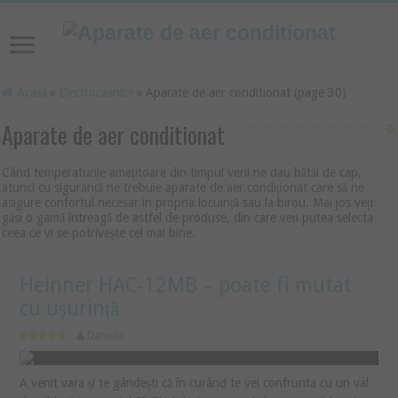
Acasă
»
Electrocasnice
»
Aparate de aer conditionat (page 30)
Aparate de aer conditionat
Când temperaturile amețitoare din timpul verii ne dau bătăi de cap,
atunci cu siguranță ne trebuie aparate de aer condiționat care să ne
asigure confortul necesar în propria locuință sau la birou. Mai jos veți
găsi o gamă întreagă de astfel de produse, din care veți putea selecta
ceea ce vi se potrivește cel mai bine.
Heinner HAC-12MB – poate fi mutat
cu ușurință
Daniela
A venit vara și te gândești că în curând te vei confrunta cu un val