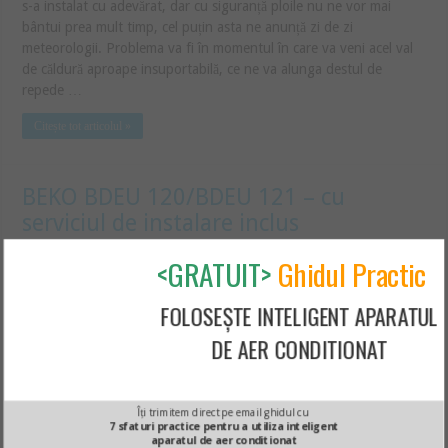
s-a instalat cu adevărat, dar cu siguranță ploile nu ne vor mai
bântui prea mult timp, cel puțin asta ne anunță zi de zi
meteorologii. Problema va fi în momentul în care va veni acel val
de căldură aproape insuportabilă, ce ne va alunga destul de
repede …
Citește tot articolul »
BEKO BDEU 120/BDEU 121 – cu
serviciul de instalare inclus
Daniela
<GRATUIT>
Ghidul Practic
Dacă puțin mai devreme discutam despre aparatul de aer
FOLOSEȘTE INTELIGENT APARATUL
condiționat BEKO BDEU 090/BDEU 091, ideal pentru o suprafață
DE AER CONDITIONAT
de aproximativ 25 mp, ei bine vom continua cu fratele mai mare al
acestuia, și anume BEKO BDEU 120/BDEU 121, ce poate fi
achiziționat la un preț de aproximativ 2100 lei (verifică preț
actualizat). În ceea ce privește designul, aparatul de aer …
Îți trimitem direct pe email ghidul cu
7 sfaturi practice pentru a utiliza inteligent
aparatul de aer conditionat