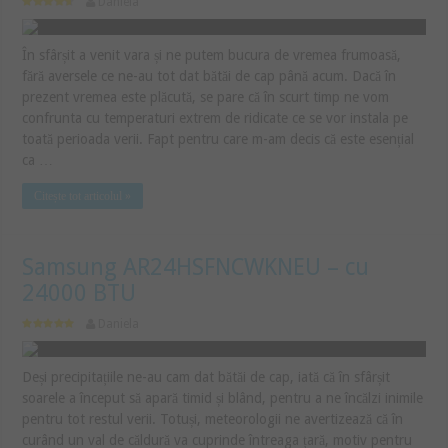
Daniela
În sfârșit a venit vara și ne putem bucura de vremea frumoasă,
fără aversele ce ne-au tot dat bătăi de cap până acum. Dacă în
prezent vremea este plăcută, se pare că în scurt timp ne vom
confrunta cu temperaturi extrem de ridicate ce se vor instala pe
toată perioada verii. Fapt pentru care m-am decis că este esențial
ca …
Citește tot articolul »
Samsung AR24HSFNCWKNEU – cu
24000 BTU
Daniela
Deși precipitațiile ne-au cam dat bătăi de cap, iată că în sfârșit
soarele a început să apară timid și blând, pentru a ne încălzi inimile
pentru tot restul verii. Totuși, meteorologii ne avertizează că în
curând un val de căldură va cuprinde întreaga țară, motiv pentru