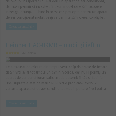
de căldură insuportabil? Ți-ai dori un aparat de aer condiționat,
dar nu-ți permiți să investești într-un model care să îți acopere
întreaga locuință? Ei bine în acest caz poți opta pentru un aparat
de aer condiționat mobil, ce îți va permite să îți creezi condițiile …
Citește tot articolul »
Heinner HAC-09MB – mobil și ieftin
Daniela
Te-ai săturat de căldura din timpul verii, ce îți dă bătaie de fiecare
dată? Vrei să ai tot timpul un cămin răcoros, dar nu îți permiți un
aparat de aer condiționat suficient de puternic încât să facă față
unei suprafețe atât de mari? Nu-i nici o problemă, există și
varianta aparatului de aer condiționat mobil, pe care îl vei putea
…
Citește tot articolul »