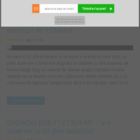
Citește tot articolul »
Trimite-l acum!
Nu multumesc, stiu deja totul
BEKO BDEU 090/BDEU 091 – include
despre aparatele de aer conditionat
serviciul de instalare
Daniela
Se pare că în sfârșit începe să se arate și soarele în vara asta, ce
până acum ne-a făcut mai degrabă să credem că vine toamna, iar
meteorologii trag un semnal de alarmă asupra faptului că vara
aceasta se va dovedi mult mai călduroasă decât ultimele 20 și că
vom avea de suportat temperaturi destul de ridicate, ceea ce mă
…
Citește tot articolul »
DAEWOO DSB-F1273LH-NV – are
Inverter și un preț accesibil