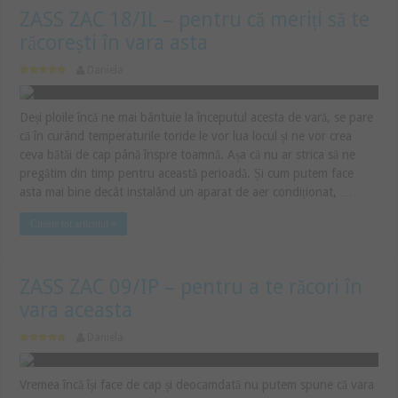
ZASS ZAC 18/IL – pentru că meriți să te
răcorești în vara asta
Daniela
Deși ploile încă ne mai bântuie la începutul acesta de vară, se pare
că în curând temperaturile toride le vor lua locul și ne vor crea
ceva bătăi de cap până înspre toamnă. Așa că nu ar strica să ne
pregătim din timp pentru această perioadă. Și cum putem face
asta mai bine decât instalând un aparat de aer condiționat, …
Citește tot articolul »
ZASS ZAC 09/IP – pentru a te răcori în
vara aceasta
Daniela
Vremea încă își face de cap și deocamdată nu putem spune că vara