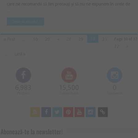
care ne recomandă să fim precauți și să nu ne expunem în orele de
…
Citește tot articolul »
30
« First
...
10
20
«
28
29
31
Page 30 of 37
32
»
...
Last »
6,983
15,500
0
Prieteni
Subscribers
Followers
Abonează-te la newsletter!