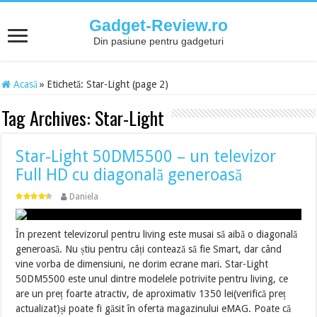
Gadget-Review.ro
Din pasiune pentru gadgeturi
Acasă
»
Etichetă:
Star-Light
(page 2)
Tag Archives:
Star-Light
Star-Light 50DM5500 – un televizor
Full HD cu diagonală generoasă
Daniela
În prezent televizorul pentru living este musai să aibă o diagonală
generoasă. Nu știu pentru câți contează să fie Smart, dar când
vine vorba de dimensiuni, ne dorim ecrane mari. Star-Light
50DM5500 este unul dintre modelele potrivite pentru living, ce
are un preț foarte atractiv, de aproximativ 1350 lei(verifică preț
actualizat)și poate fi găsit în oferta magazinului eMAG. Poate că