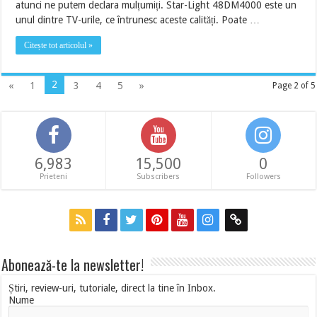
atunci ne putem declara mulțumiți. Star-Light 48DM4000 este un
unul dintre TV-urile, ce întrunesc aceste calități. Poate …
Citește tot articolul »
2
«
1
3
4
5
»
Page 2 of 5
6,983
15,500
0
Prieteni
Subscribers
Followers
Abonează-te la newsletter!
Știri, review-uri, tutoriale, direct la tine în Inbox.
Nume