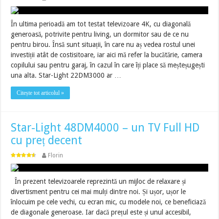
În ultima perioadă am tot testat televizoare 4K, cu diagonală
generoasă, potrivite pentru living, un dormitor sau de ce nu
pentru birou. Însă sunt situații, în care nu aș vedea rostul unei
investiții atât de costisitoare, iar aici mă refer la bucătărie, camera
copilului sau pentru garaj, în cazul în care îți place să meșteșugești
una alta. Star-Light 22DM3000 ar …
Citește tot articolul »
Star-Light 48DM4000 – un TV Full HD
cu preț decent
Florin
În prezent televizoarele reprezintă un mijloc de relaxare și
divertisment pentru cei mai mulți dintre noi. Și ușor, ușor le
înlocuim pe cele vechi, cu ecran mic, cu modele noi, ce beneficiază
de diagonale generoase. Iar dacă prețul este și unul accesibil,