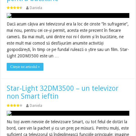
Daniela
Dacă acum câțiva ani televizorul era la loc de cinste ”în sufragerie”,
mai nou, pentru cei ce-și permit, acesta este prezent în fiecare
cameră. Ba mai mult, unii dintre noi ni-l dorim și în bucătărie, ne
este mult mai comod să desfășurăm anumite activități
gospodărești, în timp ce pe fundal rulează o știre sau un film. Star-
Light 20DM3500 este un …
Citește tot articolul »
Star-Light 32DM3500 – un televizor
non Smart ieftin
Daniela
Nu toți avem nevoie de televizoare Smart, cu tot felul de dotări la
bord, care vin la pachet și cu un preț pe măsură. Pentru mulți, este
suficient ca televizorul să îndeplinească funcțiile principale: imagine