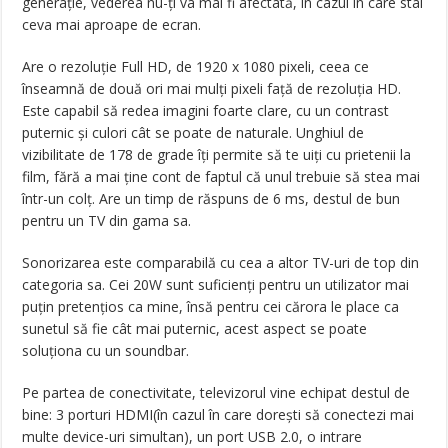
generație, vederea nu-ți va mai fi afectată, în cazul în care stai
ceva mai aproape de ecran.
Are o rezoluție Full HD, de 1920 x 1080 pixeli, ceea ce
înseamnă de două ori mai mulți pixeli față de rezoluția HD.
Este capabil să redea imagini foarte clare, cu un contrast
puternic și culori cât se poate de naturale. Unghiul de
vizibilitate de 178 de grade îți permite să te uiți cu prietenii la
film, fără a mai ține cont de faptul că unul trebuie să stea mai
într-un colț. Are un timp de răspuns de 6 ms, destul de bun
pentru un TV din gama sa.
Sonorizarea este comparabilă cu cea a altor TV-uri de top din
categoria sa. Cei 20W sunt suficienți pentru un utilizator mai
puțin pretențios ca mine, însă pentru cei cărora le place ca
sunetul să fie cât mai puternic, acest aspect se poate
soluționa cu un soundbar.
Pe partea de conectivitate, televizorul vine echipat destul de
bine: 3 porturi HDMI(în cazul în care dorești să conectezi mai
multe device-uri simultan), un port USB 2.0, o intrare