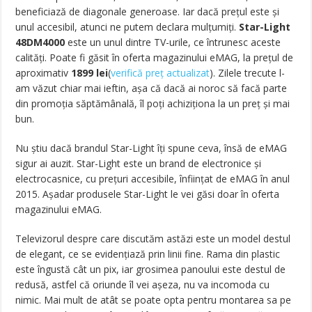
beneficiază de diagonale generoase. Iar dacă prețul este și
unul accesibil, atunci ne putem declara mulțumiți.
Star-Light
48DM4000
este un unul dintre TV-urile, ce întrunesc aceste
calități. Poate fi găsit în oferta magazinului eMAG, la prețul de
aproximativ
1899 lei
(
verifică preț actualizat
). Zilele trecute l-
am văzut chiar mai ieftin, așa că dacă ai noroc să facă parte
din promoția săptămânală, îl poți achiziționa la un preț și mai
bun.
Nu știu dacă brandul Star-Light îți spune ceva, însă de eMAG
sigur ai auzit. Star-Light este un brand de electronice și
electrocasnice, cu prețuri accesibile, înființat de eMAG în anul
2015. Așadar produsele Star-Light le vei găsi doar în oferta
magazinului eMAG.
Televizorul despre care discutăm astăzi este un model destul
de elegant, ce se evidențiază prin linii fine. Rama din plastic
este îngustă cât un pix, iar grosimea panoului este destul de
redusă, astfel că oriunde îl vei așeza, nu va incomoda cu
nimic. Mai mult de atât se poate opta pentru montarea sa pe