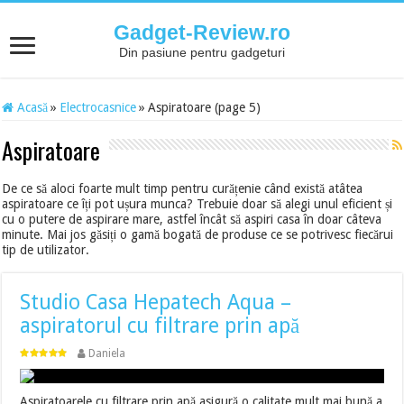
Gadget-Review.ro
Din pasiune pentru gadgeturi
Acasă
»
Electrocasnice
»
Aspiratoare (page 5)
Aspiratoare
De ce să aloci foarte mult timp pentru curățenie când există atâtea
aspiratoare ce îți pot ușura munca? Trebuie doar să alegi unul eficient și
cu o putere de aspirare mare, astfel încât să aspiri casa în doar câteva
minute. Mai jos găsiți o gamă bogată de produse ce se potrivesc fiecărui
tip de utilizator.
Studio Casa Hepatech Aqua –
aspiratorul cu filtrare prin apă
Daniela
Aspiratoarele cu filtrare prin apă asigură o calitate mult mai bună a