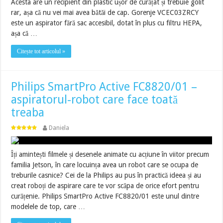
Acesta are un recipient din plastic ușor de curățat și trebuie golit
rar, așa că nu vei mai avea bătăi de cap. Gorenje VCEC03ZRCY
este un aspirator fără sac accesibil, dotat în plus cu filtru HEPA,
așa că …
Citește tot articolul »
Philips SmartPro Active FC8820/01 –
aspiratorul-robot care face toată
treaba
Daniela
Îți amintești filmele și desenele animate cu acțiune în viitor precum
familia Jetson, în care locuința avea un robot care se ocupa de
treburile casnice? Cei de la Philips au pus în practică ideea și au
creat roboți de aspirare care te vor scăpa de orice efort pentru
curățenie. Philips SmartPro Active FC8820/01 este unul dintre
modelele de top, care …