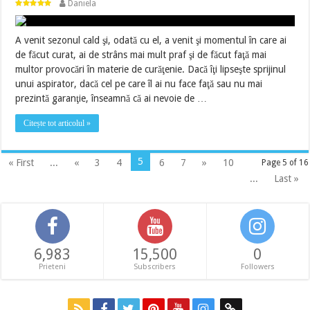
Daniela
A venit sezonul cald şi, odată cu el, a venit şi momentul în care ai
de făcut curat, ai de strâns mai mult praf şi de făcut faţă mai
multor provocări în materie de curăţenie. Dacă îţi lipseşte sprijinul
unui aspirator, dacă cel pe care îl ai nu face faţă sau nu mai
prezintă garanţie, înseamnă că ai nevoie de …
Citește tot articolul »
5
« First
...
«
3
4
6
7
»
10
Page 5 of 16
...
Last »
6,983
15,500
0
Prieteni
Subscribers
Followers