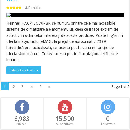
Daniela
Heinner HAC-12OWF-BK se numără printre cele mai accesibile
sisteme de climatizare ale momentului, ceea ce îl face extrem de
atractiv în ochii celor interesați de aceste produse. Poate fi găsit în
oferta magazinului eMAG, la prețul de aproximativ 2399
lei(verifică preț actualizat), iar acesta poate varia în funcție de
oferta săptămânală. Totuși, acesta poate fi achiziționat și în rate
lunare …
Citește tot articolul »
1
2
3
4
5
»
Page 1 of 5
6,983
15,500
0
Prieteni
Subscribers
Followers