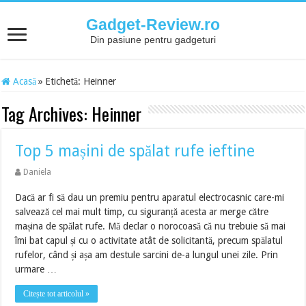
Gadget-Review.ro
Din pasiune pentru gadgeturi
Acasă
»
Etichetă:
Heinner
Tag Archives:
Heinner
Top 5 mașini de spălat rufe ieftine
Daniela
Dacă ar fi să dau un premiu pentru aparatul electrocasnic care-mi
salvează cel mai mult timp, cu siguranță acesta ar merge către
mașina de spălat rufe. Mă declar o norocoasă că nu trebuie să mai
îmi bat capul și cu o activitate atât de solicitantă, precum spălatul
rufelor, când și așa am destule sarcini de-a lungul unei zile. Prin
urmare …
Citește tot articolul »