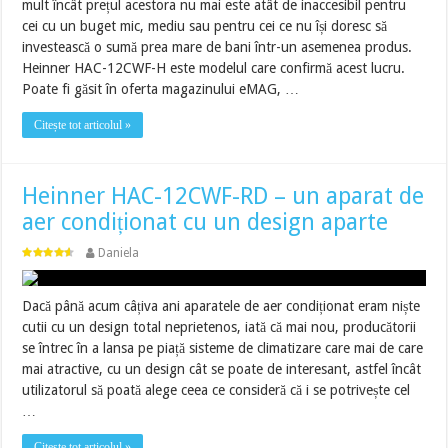
mult încât prețul acestora nu mai este atât de inaccesibil pentru
cei cu un buget mic, mediu sau pentru cei ce nu își doresc să
investească o sumă prea mare de bani într-un asemenea produs.
Heinner HAC-12CWF-H este modelul care confirmă acest lucru.
Poate fi găsit în oferta magazinului eMAG, …
Citește tot articolul »
Heinner HAC-12CWF-RD – un aparat de
aer condiționat cu un design aparte
Daniela
Dacă până acum câțiva ani aparatele de aer condiționat eram niște
cutii cu un design total neprietenos, iată că mai nou, producătorii
se întrec în a lansa pe piață sisteme de climatizare care mai de care
mai atractive, cu un design cât se poate de interesant, astfel încât
utilizatorul să poată alege ceea ce consideră că i se potrivește cel
…
Citește tot articolul »