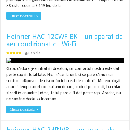
XS este redus la 3449 lei, de la …
Citește tot articolul »
Heinner HAC-12CWF-BK – un aparat de
aer condiționat cu Wi-Fi
Daniela
Gata, căldura și-a intrat în drepturi, iar confortul nostru este dat
peste cap în totalitate. Nici măcar la umbră se pare că nu mai
suntem adăpostiți de disconfortul creat de caniculă. Meteorologii
anunță temperaturi tot mai amețitoare, coduri portocalii, ba chiar
și roșii în anumite județe, totul pare a fi dat peste cap. Așadar, nu
ne rămâne decât să încercăm …
Citește tot articolul »