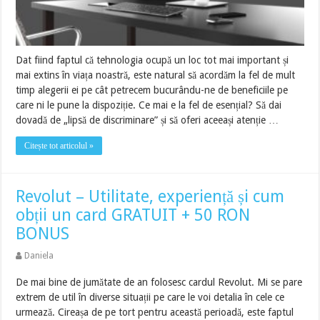
Dat fiind faptul că tehnologia ocupă un loc tot mai important și
mai extins în viața noastră, este natural să acordăm la fel de mult
timp alegerii ei pe cât petrecem bucurându-ne de beneficiile pe
care ni le pune la dispoziție. Ce mai e la fel de esențial? Să dai
dovadă de „lipsă de discriminare” și să oferi aceeași atenție …
Citește tot articolul »
Revolut – Utilitate, experiență și cum
obții un card GRATUIT + 50 RON
BONUS
Daniela
De mai bine de jumătate de an folosesc cardul Revolut. Mi se pare
extrem de util în diverse situații pe care le voi detalia în cele ce
urmează. Cireașa de pe tort pentru această perioadă, este faptul