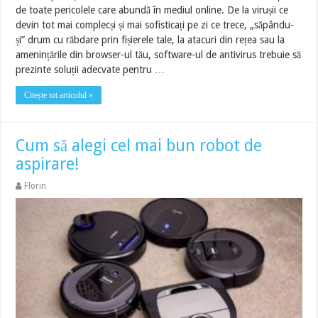
de toate pericolele care abundă în mediul online. De la virușii ce
devin tot mai complecși și mai sofisticați pe zi ce trece, „săpându-
și” drum cu răbdare prin fișierele tale, la atacuri din rețea sau la
amenințările din browser-ul tău, software-ul de antivirus trebuie să
prezinte soluții adecvate pentru …
Citește tot articolul »
Cum să alegi cel mai bun robot de
aspirare!
Florin