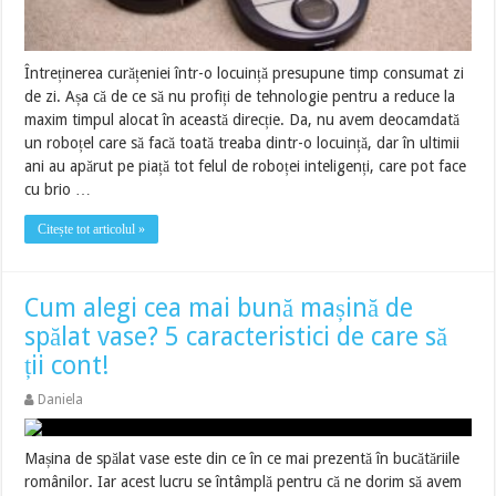
Întreținerea curățeniei într-o locuință presupune timp consumat zi
de zi. Așa că de ce să nu profiți de tehnologie pentru a reduce la
maxim timpul alocat în această direcție. Da, nu avem deocamdată
un roboțel care să facă toată treaba dintr-o locuință, dar în ultimii
ani au apărut pe piață tot felul de roboței inteligenți, care pot face
cu brio …
Citește tot articolul »
Cum alegi cea mai bună mașină de
spălat vase? 5 caracteristici de care să
ții cont!
Daniela
Mașina de spălat vase este din ce în ce mai prezentă în bucătăriile
românilor. Iar acest lucru se întâmplă pentru că ne dorim să avem