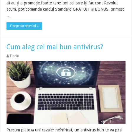
că au și o promoție foarte tare: toți cei care își fac cont Revolut
acum, pot comanda cardul Standard GRATUIT și BONUS, primesc
…
Citește tot articolul »
Cum aleg cel mai bun antivirus?
Florin
Precum platoșa uni cavaler neînfricat, un antivirus bun te va păzi