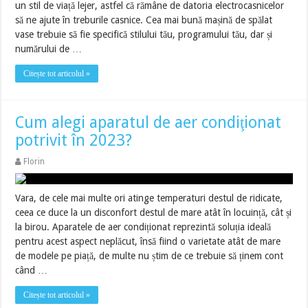
un stil de viață lejer, astfel că rămâne de datoria electrocasnicelor
să ne ajute în treburile casnice. Cea mai bună mașină de spălat
vase trebuie să fie specifică stilului tău, programului tău, dar și
numărului de …
Citește tot articolul »
Cum alegi aparatul de aer condiţionat
potrivit în 2023?
Florin
Vara, de cele mai multe ori atinge temperaturi destul de ridicate,
ceea ce duce la un disconfort destul de mare atât în locuință, cât și
la birou. Aparatele de aer condiționat reprezintă soluția ideală
pentru acest aspect neplăcut, însă fiind o varietate atât de mare
de modele pe piață, de multe nu știm de ce trebuie să ținem cont
când …
Citește tot articolul »