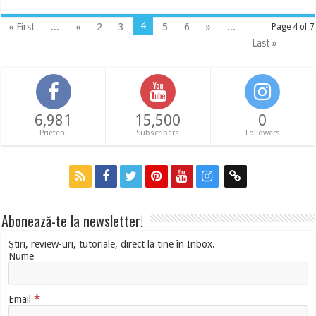
4
« First
...
«
2
3
5
6
»
...
Page 4 of 7
Last »
6,981
15,500
0
Prieteni
Subscribers
Followers
Abonează-te la newsletter!
Știri, review-uri, tutoriale, direct la tine în Inbox.
Nume
*
Email