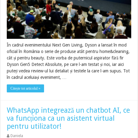
În cadrul evenimentului Next Gen Living, Dyson a lansat în mod
oficial în România o serie de produse atât pentru home&cleaning,
cât și pentru beauty. Este vorba de puternicul aspirator fără fir
Dyson Gen5 Detect Absolute, pe care l-am testat și noi, iar aici
puteți vedea review-ul lui detaliat și testele la care l-am supus. Tot
în cadrul aceluiași eveniment, …
Citește tot articolul »
WhatsApp integrează un chatbot AI, ce
va funcționa ca un asistent virtual
pentru utilizator!
Daniela