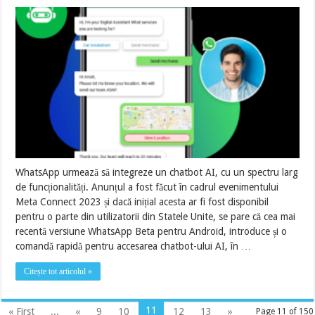
WhatsApp urmează să integreze un chatbot AI, cu un spectru larg
de funcționalități. Anunțul a fost făcut în cadrul evenimentului
Meta Connect 2023 și dacă inițial acesta ar fi fost disponibil
pentru o parte din utilizatorii din Statele Unite, se pare că cea mai
recentă versiune WhatsApp Beta pentru Android, introduce și o
comandă rapidă pentru accesarea chatbot-ului AI, în …
Citește tot articolul »
11
« First
...
«
9
10
12
13
»
Page 11 of 150