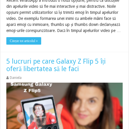
Recent WhatsApp a introdus o nouă opțiune, pentru ca discuțiile
din apelurile video să fie mai interactive și mai distractive. Noile
opțiuni permit utilizatorilor să își trimită emoji în timpul apelurilor
video. De exemplu formarea unei inimi cu ambele mâini face să
apară emoji cu inimioare, thumbs up și thumbs down declanșează
emoji-urile corespunzătoare. Dacă în timpul apelurilor video pe …
Citește tot articolul »
5 lucruri pe care Galaxy Z Flip 5 îți
oferă libertatea să le faci
Daniela