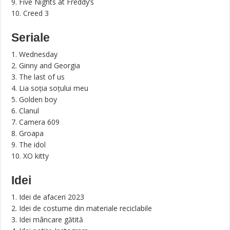
9. Five Nights at Freddy’s
10. Creed 3
Seriale
1. Wednesday
2. Ginny and Georgia
3. The last of us
4. Lia soția soțului meu
5. Golden boy
6. Clanul
7. Camera 609
8. Groapa
9. The idol
10. XO kitty
Idei
1. Idei de afaceri 2023
2. Idei de costume din materiale reciclabile
3. Idei mâncare gătită