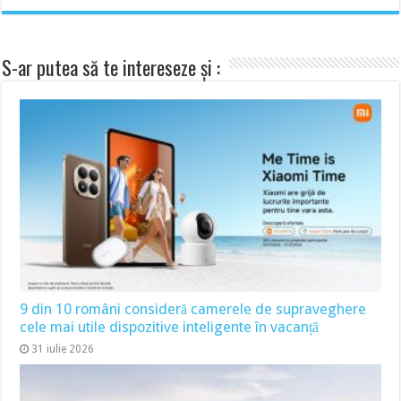
S-ar putea să te intereseze și :
9 din 10 români consideră camerele de supraveghere
cele mai utile dispozitive inteligente în vacanță
31 iulie 2026