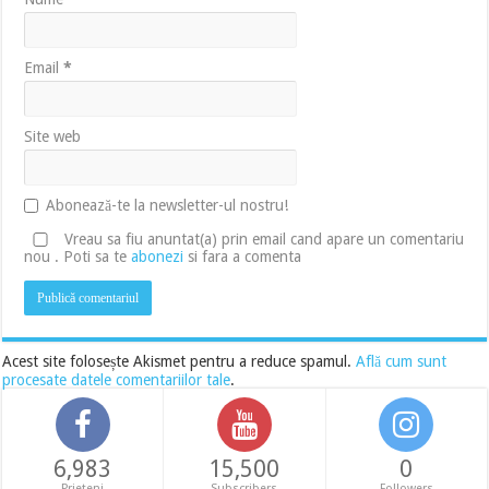
Email
*
Site web
Abonează-te la newsletter-ul nostru!
Vreau sa fiu anuntat(a) prin email cand apare un comentariu
nou . Poti sa te
abonezi
si fara a comenta
Acest site folosește Akismet pentru a reduce spamul.
Află cum sunt
procesate datele comentariilor tale
.
6,983
15,500
0
Prieteni
Subscribers
Followers