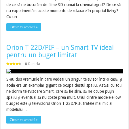
de ce să ne bucurăm de filme 3D numai la cinematograf? De ce să
nu experimentăm aceste momente de relaxare în propriul living?
Cu un …
Citește tot articolul »
Orion T 22D/PIF – un Smart TV ideal
pentru un buget limitat
Daniela
S-au dus vremurile în care vedeai un singur televizor într-o casă, și
acela era un exemplar gigant ce ocupa destul spațiu. Astăzi cu toții
ne dorim televizoare Smart, care să fie slim, să ne ocupe puțin
spațiu și eventual să nu coste prea mult. Unul dintre modelele low
budget este și televizorul Orion T 22D/PIF, fratele mai mic al
modelului …
Citește tot articolul »