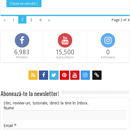
Citește tot articolul »
2
«
1
3
4
»
Page 2 of 4
6,983
15,500
0
Prieteni
Subscribers
Followers
Abonează-te la newsletter!
Știri, review-uri, tutoriale, direct la tine în Inbox.
Nume
*
Email