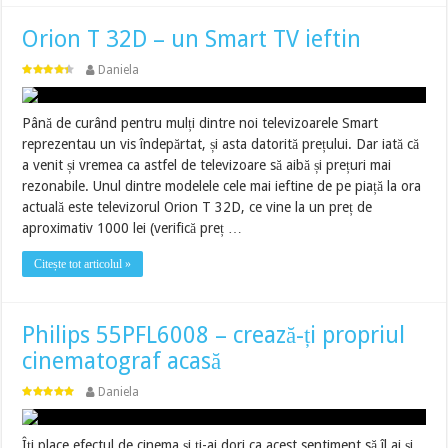
Orion T 32D – un Smart TV ieftin
Daniela
Până de curând pentru mulți dintre noi televizoarele Smart
reprezentau un vis îndepărtat, și asta datorită prețului. Dar iată că
a venit și vremea ca astfel de televizoare să aibă și prețuri mai
rezonabile. Unul dintre modelele cele mai ieftine de pe piață la ora
actuală este televizorul Orion T 32D, ce vine la un preț de
aproximativ 1000 lei (verifică preț …
Citește tot articolul »
Philips 55PFL6008 – crează-ți propriul
cinematograf acasă
Daniela
Îți place efectul de cinema și ți-ai dori ca acest sentiment să îl ai și