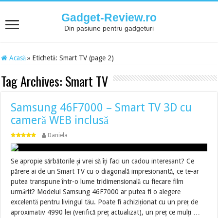
Gadget-Review.ro
Din pasiune pentru gadgeturi
Acasă
»
Etichetă:
Smart TV
(page 2)
Tag Archives:
Smart TV
Samsung 46F7000 – Smart TV 3D cu
cameră WEB inclusă
Daniela
Se apropie sărbătorile și vrei să îți faci un cadou interesant? Ce
părere ai de un Smart TV cu o diagonală impresionantă, ce te-ar
putea transpune într-o lume tridimensională cu fiecare film
urmărit? Modelul Samsung 46F7000 ar putea fi o alegere
excelentă pentru livingul tău. Poate fi achiziționat cu un preț de
aproximativ 4990 lei (verifică preț actualizat), un preț ce mulți …