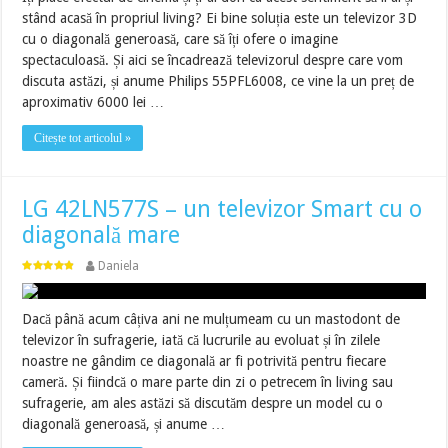
stând acasă în propriul living? Ei bine soluția este un televizor 3D
cu o diagonală generoasă, care să îți ofere o imagine
spectaculoasă. Și aici se încadrează televizorul despre care vom
discuta astăzi, și anume Philips 55PFL6008, ce vine la un preț de
aproximativ 6000 lei …
Citește tot articolul »
LG 42LN577S – un televizor Smart cu o
diagonală mare
Daniela
Dacă până acum câțiva ani ne mulțumeam cu un mastodont de
televizor în sufragerie, iată că lucrurile au evoluat și în zilele
noastre ne gândim ce diagonală ar fi potrivită pentru fiecare
cameră. Și fiindcă o mare parte din zi o petrecem în living sau
sufragerie, am ales astăzi să discutăm despre un model cu o
diagonală generoasă, și anume …