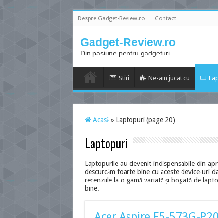
Despre Gadget-Review.ro
Contact
Gadget-Review.ro
Din pasiune pentru gadgeturi
Stiri
Ne-am jucat cu
Lap
Acasă
»
Laptopuri (page 20)
Laptopuri
Laptopurile au devenit indispensabile din apr
descurcăm foarte bine cu aceste device-uri da
recenziile la o gamă variată și bogată de lapto
bine.
Acer Aspire E5-573G-P20