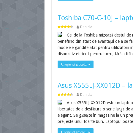
Toshiba C70-C-10J – lap
Daniela
Cei de la Toshiba mizează destul de m
benefiind din start de avantajul de a se 
modelele gândite atât pentru utilizatorii in
dispozitiv eficient pentru lucru, fără a fi
Citește tot articolul »
Asus X555LJ-XX012D – la
Daniela
Asus X555LJ-XX012D este un laptop c
libertatea de a desfășura o serie largă de ac
elegant. Se găsește în magazine la un preț d
preț este unul foarte bun. Laptopul poate
Citește tot articolul »