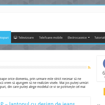
topuri
Televizoare
Telefoane mobile
Electrocasnice
Tutorial
6
oape orice domeniu, prin urmare este strict necesar să ne
că vrem să ajungem să ne realizăm visele. Mai jos puteți urmări
puri, din care puteți alege modelul ce vi se potrivește cel mai
P – laptopul cu design de jeans