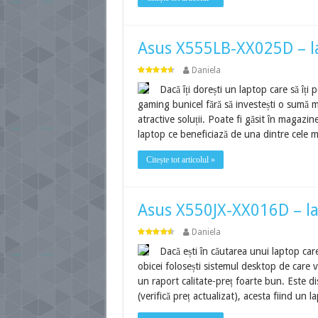
Asus X555LB-XX025D – la
Daniela
Dacă îți dorești un laptop care să îți
gaming bunicel fără să investești o sumă
atractive soluții. Poate fi găsit în magazine
laptop ce beneficiază de una dintre cele 
Citește tot articolul »
Asus X550JX-XX016D – la
Daniela
Dacă ești în căutarea unui laptop care 
obicei folosești sistemul desktop de care v
un raport calitate-preț foarte bun. Este d
(verifică preț actualizat), acesta fiind un 