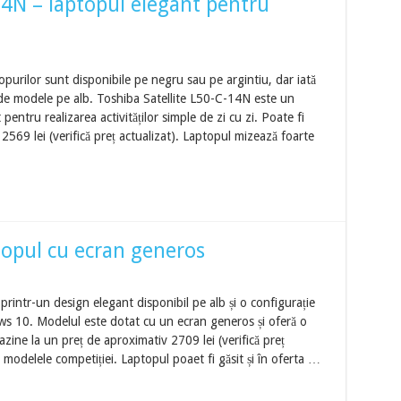
14N – laptopul elegant pentru
purilor sunt disponibile pe negru sau pe argintiu, dar iată
a de modele pe alb. Toshiba Satellite L50-C-14N este un
pentru realizarea activităților simple de zi cu zi. Poate fi
2569 lei (verifică preț actualizat). Laptopul mizează foarte
topul cu ecran generos
intr-un design elegant disponibil pe alb și o configurație
ws 10. Modelul este dotat cu un ecran generos și oferă o
azine la un preț de aproximativ 2709 lei (verifică preț
 modelele competiției. Laptopul poaet fi găsit și în oferta …