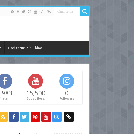
e
Gadgeturi din China
,983
15,500
0
Prieteni
Subscribers
Followers