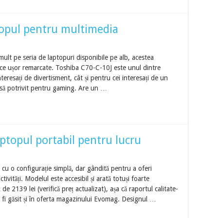
topul pentru multimedia
ult pe seria de laptopuri disponibile pe alb, acestea
face ușor remarcate. Toshiba C70-C-10J este unul dintre
teresați de divertisment, cât și pentru cei interesați de un
 însă potrivit pentru gaming. Are un …
ptopul portabil pentru lucru
u o configurație simplă, dar gândită pentru a oferi
tivități. Modelul este accesibil și arată totuși foarte
e 2139 lei (verifică preț actualizat), așa că raportul calitate-
 fi găsit și în oferta magazinului Evomag. Designul …