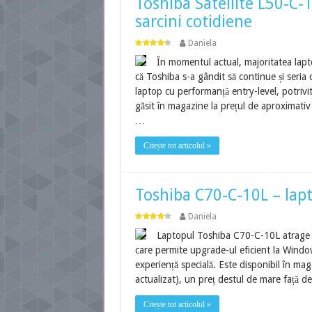
Toshiba Satellite L50-C-
sarcini cotidiene
Daniela
În momentul actual, majoritatea lapto
că Toshiba s-a gândit să continue și seri
laptop cu performanță entry-level, potrivit 
găsit în magazine la prețul de aproximativ 
…
Citește tot articolul »
Toshiba C70-C-10L – lap
Daniela
Laptopul Toshiba C70-C-10L atrage pr
care permite upgrade-ul eficient la Windo
experiență specială. Este disponibil în mag
actualizat), un preț destul de mare față de
Citește tot articolul »