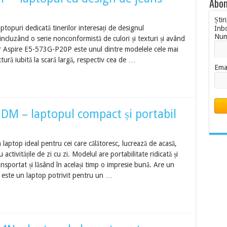
Abon
Știr
topuri dedicată tinerilor interesați de designul
Inb
Nu
 incluzând o serie nonconformistă de culori și texturi și având
Acer Aspire E5-573G-P20P este unul dintre modelele cele mai
xtură iubită la scară largă, respectiv cea de …
Ema
2DM – laptopul compact și portabil
aptop ideal pentru cei care călătoresc, lucrează de acasă,
ctivitățile de zi cu zi. Modelul are portabilitate ridicată și
ansportat și lăsând în același timp o impresie bună. Are un
 și este un laptop potrivit pentru un …