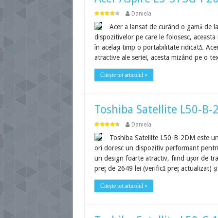
Daniela
Acer a lansat de curând o gamă de lap
dispozitivelor pe care le folosesc, aceasta
în același timp o portabilitate ridicată. 
atractive ale seriei, acesta mizând pe o te
Citește tot articolul »
Toshiba Satellite L50-B-
Daniela
Toshiba Satellite L50-B-2DM este un l
ori doresc un dispozitiv performant pentru a
un design foarte atractiv, fiind ușor de tr
preț de 2649 lei (verifică preț actualizat)
Citește tot articolul »