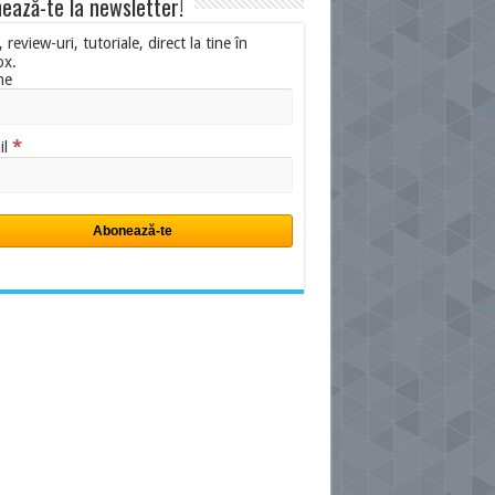
ează-te la newsletter!
i, review-uri, tutoriale, direct la tine în
ox.
me
*
il