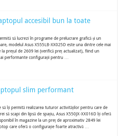
ptopul accesibil bun la toate
 permită să lucrezi în programe de prelucrare grafică și un
 mare, modelul Asus X555LB-XX025D este una dintre cele mai
 la prețul de 2609 lei (verifică preț actualizat), fiind un
mai performante configurații pentru …
ptopul slim performant
să îți permită realizarea tuturor activităților pentru care de
rei să scapi din lipsă de spațiu, Asus X550JX-XX016D îți oferă
isponibil în magazine la un preț de aproximativ 2849 lei
laptop care oferă o configurație foarte atractivă …