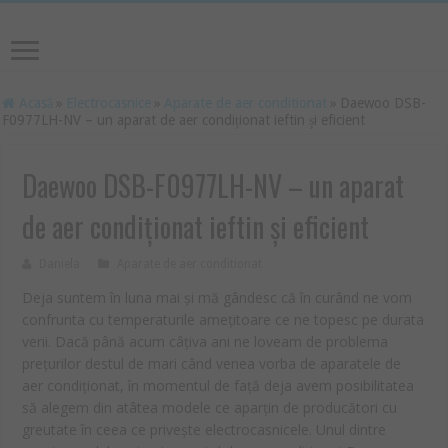
Acasă
»
Electrocasnice
»
Aparate de aer conditionat
»
Daewoo DSB-
F0977LH-NV – un aparat de aer condiționat ieftin și eficient
Daewoo DSB-F0977LH-NV – un aparat
de aer condiționat ieftin și eficient
Daniela
Aparate de aer conditionat
Deja suntem în luna mai și mă gândesc că în curând ne vom
confrunta cu temperaturile amețitoare ce ne topesc pe durata
verii. Dacă până acum câțiva ani ne loveam de problema
prețurilor destul de mari când venea vorba de aparatele de
aer condiționat, în momentul de față deja avem posibilitatea
să alegem din atâtea modele ce aparțin de producători cu
greutate în ceea ce privește electrocasnicele. Unul dintre