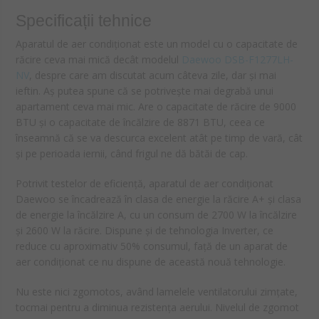
Specificații tehnice
Aparatul de aer condiționat este un model cu o capacitate de
răcire ceva mai mică decât modelul
Daewoo DSB-F1277LH-
NV
, despre care am discutat acum câteva zile, dar și mai
ieftin. Aș putea spune că se potrivește mai degrabă unui
apartament ceva mai mic. Are o capacitate de răcire de 9000
BTU și o capacitate de încălzire de 8871 BTU, ceea ce
înseamnă că se va descurca excelent atât pe timp de vară, cât
și pe perioada iernii, când frigul ne dă bătăi de cap.
Potrivit testelor de eficiență, aparatul de aer condiționat
Daewoo se încadrează în clasa de energie la răcire A+ și clasa
de energie la încălzire A, cu un consum de 2700 W la încălzire
și 2600 W la răcire. Dispune și de tehnologia Inverter, ce
reduce cu aproximativ 50% consumul, față de un aparat de
aer condiționat ce nu dispune de această nouă tehnologie.
Nu este nici zgomotos, având lamelele ventilatorului zimțate,
tocmai pentru a diminua rezistența aerului. Nivelul de zgomot