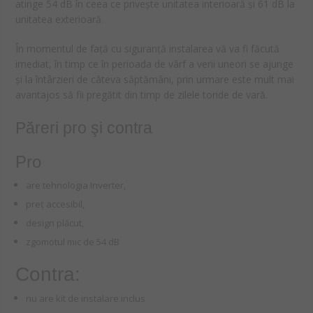
atinge 54 dB în ceea ce privește unitatea interioară și 61 dB la
unitatea exterioară.
În momentul de față cu siguranță instalarea vă va fi făcută
imediat, în timp ce în perioada de vârf a verii uneori se ajunge
și la întârzieri de câteva săptămâni, prin urmare este mult mai
avantajos să fii pregătit din timp de zilele toride de vară.
Păreri pro şi contra
Pro
are tehnologia Inverter,
preţ accesibil,
design plăcut,
zgomotul mic de 54 dB
Contra:
nu are kit de instalare inclus