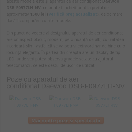
aceste modele este și aparatul de aer condiționat
Daewoo
DSB-F0977LH-NV
, ce poate fi achiziționat la prețul de
aproximativ
1500
lei
(
verifică preț actualizat
)
, deloc mare
dacă îl comparăm cu alte modele.
Din punct de vedere al designului, aparatul de aer condiționat
are un aspect plăcut, modern, pe o nuanță de alb, cu unitatea
interioară slim, astfel că se va potrivi extraordinar de bine cu o
locuință elegantă. În partea din dreapta are un display de tip
LED, unde veți putea observa gradele setate cu ajutorul
telecomanzii, ce este destul de ușor de utilizat.
Poze cu aparatul de aer
conditionat Daewoo DSB-F0977LH-NV
Mai multe poze și specificații