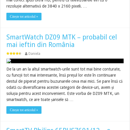
mai corect spus Ultra HD, pentru că televizoarele vin cu o
rezoluție alternativă de 3840 x 2160 pixeli. …
Citește tot articolul »
SmartWatch DZ09 MTK – probabil cel
mai ieftin din România
Daniela
De la un an la altul smartwatch-urile sunt tot mai bine conturate,
cu funcții tot mai interesante, însă prețul lor este în continuare
destul de piperat pentru buzunarele ceva mai mici. Se pare însă că
odată cu diversificarea acestei categorii de device-uri, avem și
soluția pentru acest inconvenient. Este vorba de DZ09 MTK, un
smartwatch, ce are toate șansele să …
Citește tot articolul »