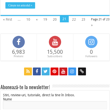
Citește tot articolul »
21
« First
...
10
«
19
20
22
23
Page 21 of 23
»
6,983
15,500
0
Prieteni
Subscribers
Followers
Abonează-te la newsletter!
Știri, review-uri, tutoriale, direct la tine în Inbox.
Nume