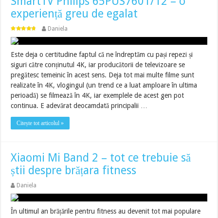
SmartTV Philips 65PUS7601/12 – o
experiență greu de egalat
Daniela
Este deja o certitudine faptul că ne îndreptăm cu pași repezi și
siguri către conținutul 4K, iar producătorii de televizoare se
pregătesc temeinic în acest sens. Deja tot mai multe filme sunt
realizate în 4K, vlogingul (un trend ce a luat amploare în ultima
perioadă) se filmează în 4K, iar exemplele de acest gen pot
continua. E adevărat deocamdată principalii …
Citește tot articolul »
Xiaomi Mi Band 2 – tot ce trebuie să
știi despre brățara fitness
Daniela
În ultimul an brățările pentru fitness au devenit tot mai populare