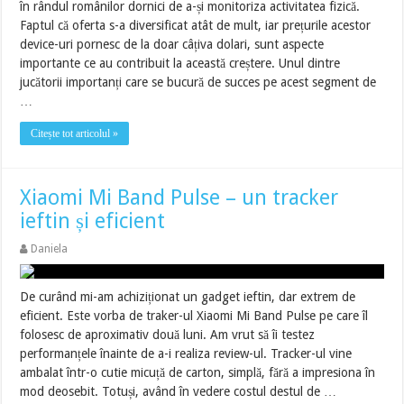
în rândul românilor dornici de a-și monitoriza activitatea fizică.
Faptul că oferta s-a diversificat atât de mult, iar prețurile acestor
device-uri pornesc de la doar câțiva dolari, sunt aspecte
importante ce au contribuit la această creștere. Unul dintre
jucătorii importanți care se bucură de succes pe acest segment de
…
Citește tot articolul »
Xiaomi Mi Band Pulse – un tracker
ieftin și eficient
Daniela
De curând mi-am achiziționat un gadget ieftin, dar extrem de
eficient. Este vorba de traker-ul Xiaomi Mi Band Pulse pe care îl
folosesc de aproximativ două luni. Am vrut să îi testez
performanțele înainte de a-i realiza review-ul. Tracker-ul vine
ambalat într-o cutie micuță de carton, simplă, fără a impresiona în
mod deosebit. Totuși, având în vedere costul destul de …