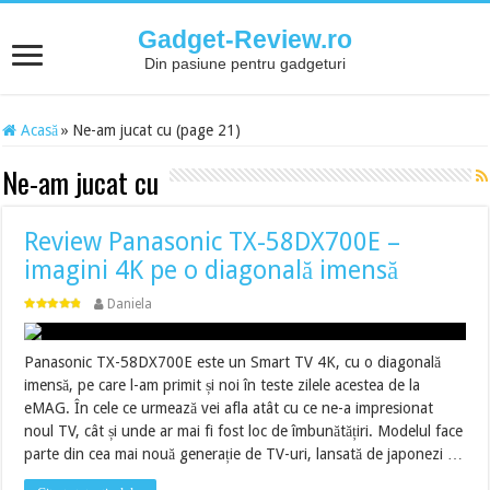
Gadget-Review.ro
Din pasiune pentru gadgeturi
Acasă
»
Ne-am jucat cu (page 21)
Ne-am jucat cu
Review Panasonic TX-58DX700E –
imagini 4K pe o diagonală imensă
Daniela
Panasonic TX-58DX700E este un Smart TV 4K, cu o diagonală
imensă, pe care l-am primit și noi în teste zilele acestea de la
eMAG. În cele ce urmează vei afla atât cu ce ne-a impresionat
noul TV, cât și unde ar mai fi fost loc de îmbunătățiri. Modelul face
parte din cea mai nouă generație de TV-uri, lansată de japonezi …