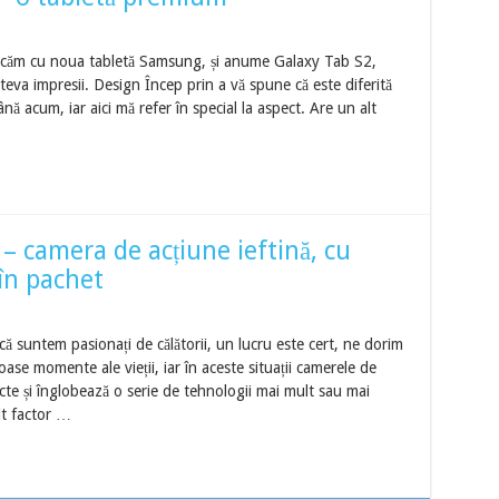
 jucăm cu noua tabletă Samsung, și anume Galaxy Tab S2,
teva impresii. Design Încep prin a vă spune că este diferită
ă acum, iar aici mă refer în special la aspect. Are un alt
 camera de acțiune ieftină, cu
 în pachet
 că suntem pasionați de călătorii, un lucru este cert, ne dorim
oase momente ale vieții, iar în aceste situații camerele de
te și înglobează o serie de tehnologii mai mult sau mai
lt factor …