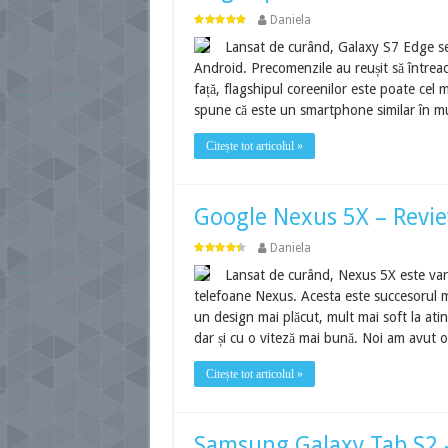
Daniela
Lansat de curând, Galaxy S7 Edge se 
Android. Precomenzile au reușit să întreac
față, flagshipul coreenilor este poate cel
spune că este un smartphone similar în m
Citește tot articolul »
Google Nexus 5X – Revi
Daniela
Lansat de curând, Nexus 5X este vari
telefoane Nexus. Acesta este succesorul mo
un design mai plăcut, mult mai soft la at
dar și cu o viteză mai bună. Noi am avut 
Citește tot articolul »
Samsung Galaxy Tab S2 