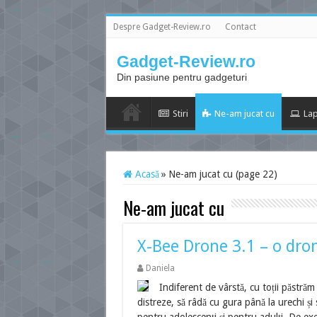
Despre Gadget-Review.ro
Contact
Gadget-Review.ro
Din pasiune pentru gadgeturi
Stiri
Ne-am jucat cu
Lap
Acasă
»
Ne-am jucat cu (page 22)
Ne-am jucat cu
X-Bee Drone 3.1 – o dron
Daniela
Indiferent de vârstă, cu toții păstrăm î
distreze, să râdă cu gura până la urechi și 