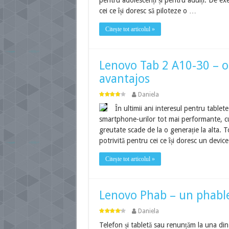
pentru adolescenți și pentru adulți. De 
cei ce își doresc să piloteze o …
Citește tot articolul »
Lenovo Tab 2 A10-30 – o 
avantajos
Daniela
În ultimii ani interesul pentru tablet
smartphone-urilor tot mai performante, cu 
greutate scade de la o generație la alta. 
potrivită pentru cei ce își doresc un devic
Citește tot articolul »
Lenovo Phab – un phable
Daniela
Telefon și tabletă sau renunțăm la una din 