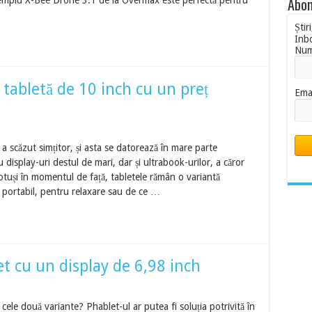
Abon
exemplu X-Bee Drone 3.1 de la Overmax este perfectă pentru
Știr
Inb
Nu
tabletă de 10 inch cu un preț
Ema
e a scăzut simțitor, și asta se datorează în mare parte
display-uri destul de mari, dar și ultrabook-urilor, a căror
Totuși în momentul de față, tabletele rămân o variantă
e portabil, pentru relaxare sau de ce …
t cu un display de 6,98 inch
cele două variante? Phablet-ul ar putea fi soluția potrivită în