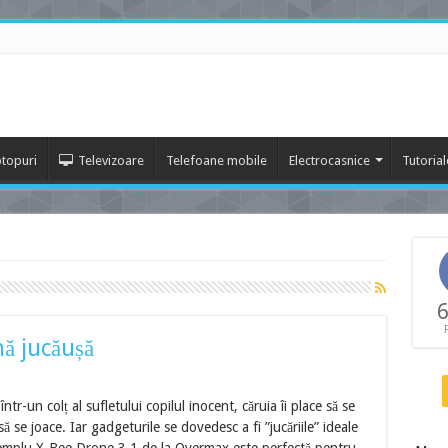
topuri
Televizoare
Telefoane mobile
Electrocasnice
Tutorial
6
ă jucăușă
ntr-un colț al sufletului copilul inocent, căruia îi place să se
să se joace. Iar gadgeturile se dovedesc a fi ”jucăriile” ideale