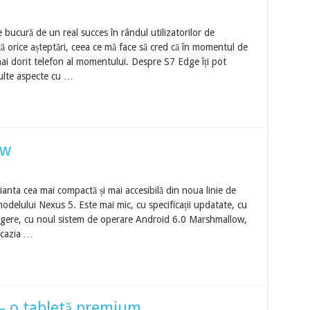
bucură de un real succes în rândul utilizatorilor de
ă orice așteptări, ceea ce mă face să cred că în momentul de
 mai dorit telefon al momentului. Despre S7 Edge îți pot
ulte aspecte cu …
ew
anta cea mai compactă și mai accesibilă din noua linie de
delului Nexus 5. Este mai mic, cu specificații updatate, cu
ingere, cu noul sistem de operare Android 6.0 Marshmallow,
ocazia …
– o tabletă premium