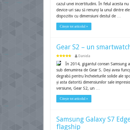
cazul unei incertitudini. În felul acesta n
device-uri sau să renunți la unul dintre ele
dispozitiv cu dimensiuni destul de …
Citește tot articolul »
Gear S2 – un smartwatch
Daniela
În 2014, gigantul corean Samsung an
sub denumirea de Gear S. Deși avea funcți
degrabă pentru încheieturile solide ale spo
și asta datorită dimensiunilor sale impre
versiune, Gear S2, un …
Citește tot articolul »
Samsung Galaxy S7 Edge 
flagship