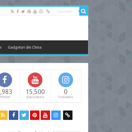
e
Gadgeturi din China
,983
15,500
0
Prieteni
Subscribers
Followers