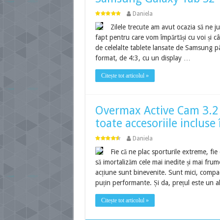
Daniela
Zilele trecute am avut ocazia să ne
fapt pentru care vom împărtăși cu voi și câ
de celelalte tablete lansate de Samsung pân
format, de 4:3, cu un display …
Citește tot articolul »
Overmax Active Cam 3.2 –
toate accesoriile incluse
Daniela
Fie că ne plac sporturile extreme, fie
să imortalizăm cele mai inedite și mai frum
acțiune sunt binevenite. Sunt mici, compac
puțin performante. Și da, prețul este un a
Citește tot articolul »