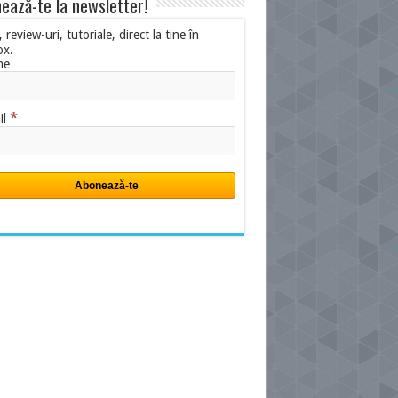
ează-te la newsletter!
i, review-uri, tutoriale, direct la tine în
ox.
me
*
il