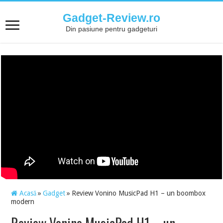
Gadget-Review.ro
Din pasiune pentru gadgeturi
Acasă
»
Gadget
»
Review Vonino MusicPad H1 – un boombox
modern