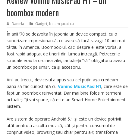
Review Vonino MusicPad H1 – un
boombox modern
Daniela
Gadget
,
Ne-am jucat cu
În anii ’70 se dezvolta în Japonia un device compact, cu o
sonorizare impresionantă, ce avea să facă ravagii 10 ani mai
târziu în America. Boombox-ul, căci despre el este vorba, a
fost rapid adoptat de tinerii din lumea întreagă. Petrecerile
stradale erau la ordinea zilei, iar băieții ”răi” obligatoriu aveau
un boombox pe umăr, ca și accesoriu.
Anii au trecut, device-ul a apus sau cel puțin așa credeam
până să fac cunoștință cu
Vonino MusicPad H1
, care este de
fapt un boombox reinventat. Dar mai bine folosim termeni
actuali și îți voi spune, că este un Smart Home Entertainment
Sistem.
Are sistem de operare Android 5.1 și este un device potrivit
atât pentru a asculta muzică, cât și pentru consumul de
conținut video, browsing sau chiar pentru a-ți transforma