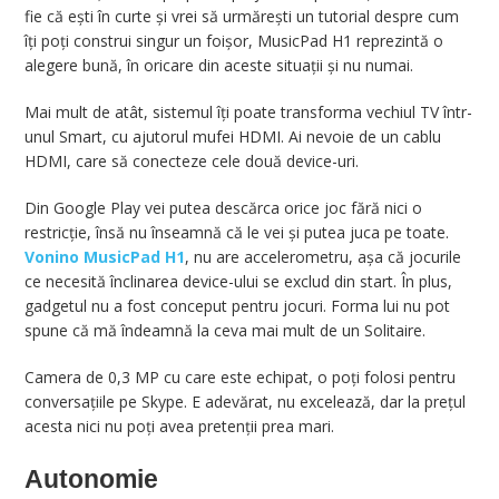
fie că ești în curte și vrei să urmărești un tutorial despre cum
îți poți construi singur un foișor, MusicPad H1 reprezintă o
alegere bună, în oricare din aceste situații și nu numai.
Mai mult de atât, sistemul îți poate transforma vechiul TV într-
unul Smart, cu ajutorul mufei HDMI. Ai nevoie de un cablu
HDMI, care să conecteze cele două device-uri.
Din Google Play vei putea descărca orice joc fără nici o
restricție, însă nu înseamnă că le vei și putea juca pe toate.
Vonino MusicPad H1
, nu are accelerometru, așa că jocurile
ce necesită înclinarea device-ului se exclud din start. În plus,
gadgetul nu a fost conceput pentru jocuri. Forma lui nu pot
spune că mă îndeamnă la ceva mai mult de un Solitaire.
Camera de 0,3 MP cu care este echipat, o poți folosi pentru
conversațiile pe Skype. E adevărat, nu excelează, dar la prețul
acesta nici nu poți avea pretenții prea mari.
Autonomie