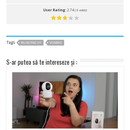
User Rating:
2.74
(
6
votes)
Tags
MUSICPAD H1
VONINO
S-ar putea să te intereseze și :