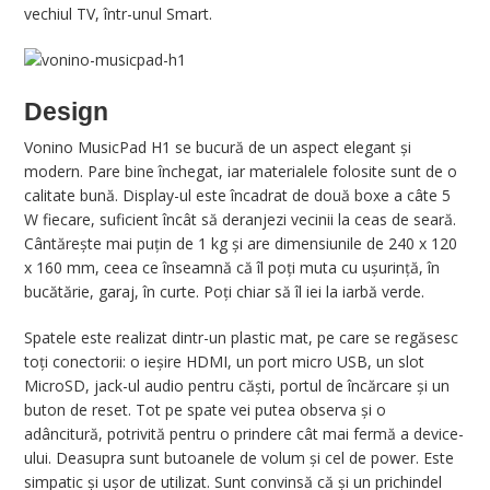
vechiul TV, într-unul Smart.
Design
Vonino MusicPad H1 se bucură de un aspect elegant și
modern. Pare bine închegat, iar materialele folosite sunt de o
calitate bună. Display-ul este încadrat de două boxe a câte 5
W fiecare, suficient încât să deranjezi vecinii la ceas de seară.
Cântărește mai puțin de 1 kg și are dimensiunile de 240 x 120
x 160 mm, ceea ce înseamnă că îl poți muta cu ușurință, în
bucătărie, garaj, în curte. Poți chiar să îl iei la iarbă verde.
Spatele este realizat dintr-un plastic mat, pe care se regăsesc
toți conectorii: o ieșire HDMI, un port micro USB, un slot
MicroSD, jack-ul audio pentru căști, portul de încărcare și un
buton de reset. Tot pe spate vei putea observa și o
adâncitură, potrivită pentru o prindere cât mai fermă a device-
ului. Deasupra sunt butoanele de volum și cel de power. Este
simpatic și ușor de utilizat. Sunt convinsă că și un prichindel