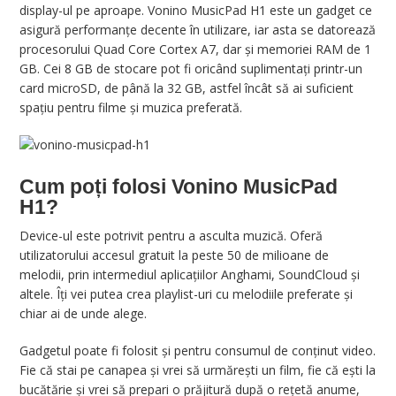
display-ul pe aproape. Vonino MusicPad H1 este un gadget ce
asigură performanțe decente în utilizare, iar asta se datorează
procesorului Quad Core Cortex A7, dar și memoriei RAM de 1
GB. Cei 8 GB de stocare pot fi oricând suplimentați printr-un
card microSD, de până la 32 GB, astfel încât să ai suficient
spațiu pentru filme și muzica preferată.
Cum poți folosi Vonino MusicPad
H1?
Device-ul este potrivit pentru a asculta muzică. Oferă
utilizatorului accesul gratuit la peste 50 de milioane de
melodii, prin intermediul aplicațiilor Anghami, SoundCloud și
altele. Îți vei putea crea playlist-uri cu melodiile preferate și
chiar ai de unde alege.
Gadgetul poate fi folosit și pentru consumul de conținut video.
Fie că stai pe canapea și vrei să urmărești un film, fie că ești la
bucătărie și vrei să prepari o prăjitură după o rețetă anume,