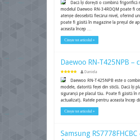
Dacă îți dorești o combină frigorifică
modelul Daewoo RN-34RDQM poate fi cel p
atenție deosebită fiecărui nivel, oferind u
poate fi găsită în magazine la prețul de ap
aceasta încep …
Citește tot articolul »
Daewoo RN-T425NPB – co
Daniela
Daewoo RN-T425NPB este o combină fri
modele, datorită feței din sticlă. Dacă îți
siguranță pe placul tău. Poate fi găsită în
actualizat). Ratele pentru aceasta încep d
Citește tot articolul »
Samsung RS7778FHCBC – c