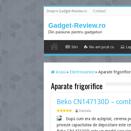
Despre Gadget-Review.ro
Contact
Gadget-Review.ro
Din pasiune pentru gadgeturi
Stiri
Ne-am jucat cu
La
Acasă
»
Electrocasnice
»
Aparate frigorifice
Aparate frigorifice
Beko CN147130D – combin
Daniela
După cum era de așteptat, cererea pe
privește capacitatea de depozitare este ce