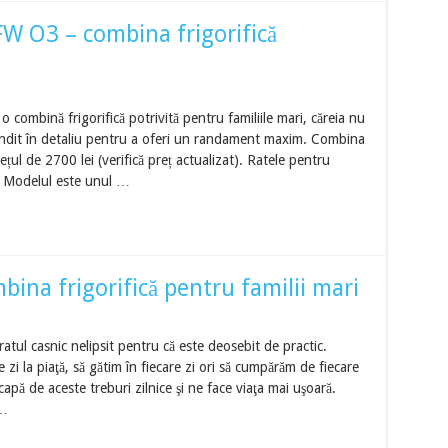
 O3 – combina frigorifică
mbină frigorifică potrivită pentru familiile mari, căreia nu
t gândit în detaliu pentru a oferi un randament maxim. Combina
rețul de 2700 lei (verifică preț actualizat). Ratele pentru
i. Modelul este unul …
na frigorifică pentru familii mari
ratul casnic nelipsit pentru că este deosebit de practic.
i la piaţă, să gătim în fiecare zi ori să cumpărăm de fiecare
scapă de aceste treburi zilnice şi ne face viaţa mai uşoară.
 …