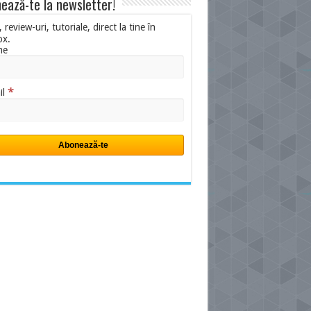
ează-te la newsletter!
i, review-uri, tutoriale, direct la tine în
ox.
me
*
il