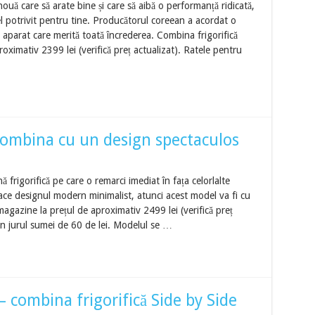
 nouă care să arate bine și care să aibă o performanță ridicată,
otrivit pentru tine. Producătorul coreean a acordat o
n aparat care merită toată încrederea. Combina frigorifică
roximativ 2399 lei (verifică preț actualizat). Ratele pentru
mbina cu un design spectaculos
gorifică pe care o remarci imediat în fața celorlalte
 place designul modern minimalist, atunci acest model va fi cu
 magazine la prețul de aproximativ 2499 lei (verifică preț
in jurul sumei de 60 de lei. Modelul se …
ombina frigorifică Side by Side