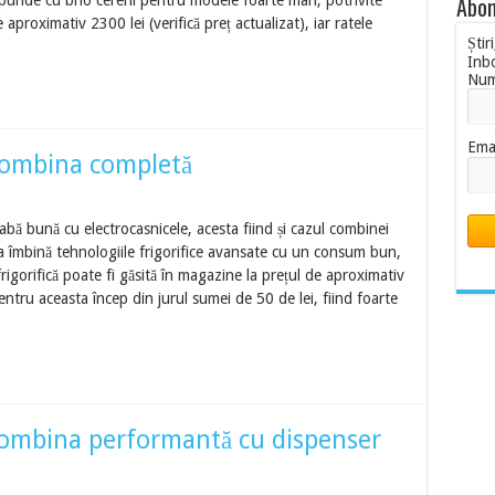
Abon
de cu brio cererii pentru modele foarte mari, potrivite
aproximativ 2300 lei (verifică preț actualizat), iar ratele
Știr
Inb
Nu
Ema
ombina completă
bă bună cu electrocasnicele, acesta fiind și cazul combinei
mbină tehnologiile frigorifice avansate cu un consum bun,
igorifică poate fi găsită în magazine la prețul de aproximativ
pentru aceasta încep din jurul sumei de 50 de lei, fiind foarte
mbina performantă cu dispenser