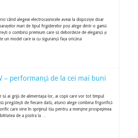
nci când alegeai electrocasnicele aveai la dispoziție doar
arațelor mari de tipul frigiderelor poți alege dintr-o gamă
dorești o combină premium care să debordeze de eleganță și
n model care ia cu siguranță fața oricărui
performanţă de la cei mai buni
să ai grijă de alimentaţia lor, ai copii care vor tot timpul
să pregăteşti de fiecare dată, atunci alege combina frigorifică
c care vine în sprijinul tău pentru a menţine prospeţimea
bilitatea de a păstra la …