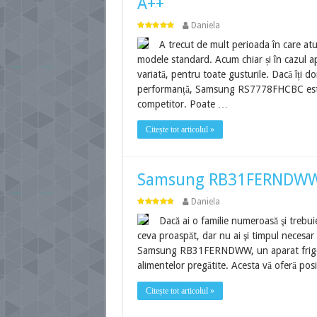
A++
Daniela
A trecut de mult perioada în care atu
modele standard. Acum chiar și în cazul ap
variată, pentru toate gusturile. Dacă îți 
performanță, Samsung RS7778FHCBC este u
competitor. Poate …
Citește tot articolul »
Samsung RB31FERNDWW – 
Daniela
Dacă ai o familie numeroasă şi trebuie 
ceva proaspăt, dar nu ai şi timpul necesar 
Samsung RB31FERNDWW, un aparat frigorifi
alimentelor pregătite. Acesta vă oferă posi
Citește tot articolul »