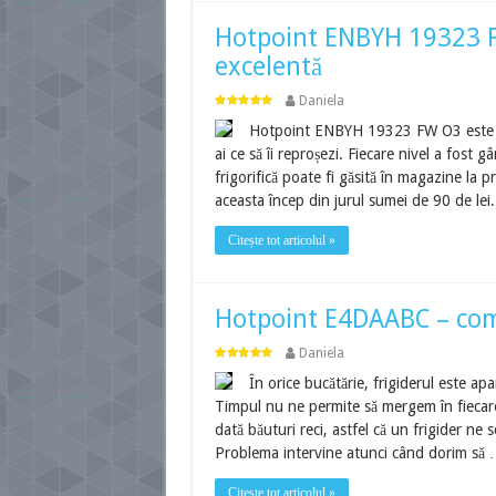
Hotpoint ENBYH 19323 FW
excelentă
Daniela
Hotpoint ENBYH 19323 FW O3 este o co
ai ce să îi reproșezi. Fiecare nivel a fos
frigorifică poate fi găsită în magazine la p
aceasta încep din jurul sumei de 90 de le
Citește tot articolul »
Hotpoint E4DAABC – combi
Daniela
În orice bucătărie, frigiderul este apa
Timpul nu ne permite să mergem în fiecare z
dată băuturi reci, astfel că un frigider ne 
Problema intervine atunci când dorim să
Citește tot articolul »