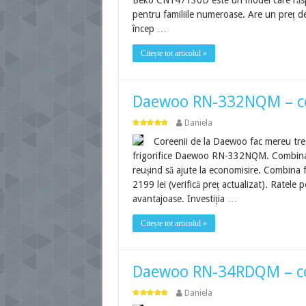
Beko CN147130D este un model care răspun
pentru familiile numeroase. Are un preț de 
încep …
Citește tot articolul »
Daewoo RN-332NQM – c
Daniela
Coreenii de la Daewoo fac mereu trea
frigorifice Daewoo RN-332NQM. Combina î
reușind să ajute la economisire. Combina fr
2199 lei (verifică preț actualizat). Ratele 
avantajoase. Investiția …
Citește tot articolul »
Daewoo RN-34RDQM – co
Daniela