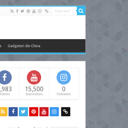
e
Gadgeturi din China
,983
15,500
0
Prieteni
Subscribers
Followers