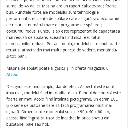
sumei de 46 de lei. Mașina are un raport calitate-preț foarte
bun. Punctele forte ale modelului sunt tehnologiile
performante, eficiența de spălare care asigură și o economie
de resurse, numărul mare de programe de spălare și
consumul redus. Punctul slab este reprezentat de capacitatea
mai redusă de spălare, aceasta fiind însă rezultatul
dimensiunilor reduse. Per ansamblu, modelul este unul foarte
reușit și atractiv din mai multe puncte de vedere, meritându-
și toți banii.
Mașina de spălat poate fi găsită și în oferta magazinului
Altex.
Designul este unul simplu, dar de efect. Aspectul este unul
imaculat, modelul fiind în totalitate alb. Panoul de control este
foarte animat, acolo fiind întâlnite pictograme, un ecran LCD
și o serie de butoane care să facă programarea mult mai
ușoară. Dimensiunile modelului sunt de 90 x 40 x 60 cm,
acesta fiind îngust și ușor de încadrat în orice spațiu din
bucătărie, baie sau hol.