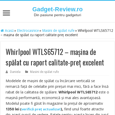
Gadget-Review.ro
Din pasiune pentru gadgeturi
Acasă
»
Electrocasnice
»
Masini de spălat rufe
»
Whirlpool WTLS65712
– mașina de spălat cu raport calitate-preț excelent
Whirlpool WTLS65712 – mașina de
spălat cu raport calitate-preț excelent
Daniela
Masini de spălat rufe
Modelele de mașini de spălat cu încărcare verticală se
remarcă față de celelalte prin prețuri mai mici, fără a face însă
rabat de la calitatea de spălare.
Whirlpool WTLS65712
este o
mașină performantă, economică și mai ales avantajoasă.
Modelul poate fi găsit în magazine la prețul de aproximativ
1350
lei
),
fiind unul foarte atractiv
(
verifică preț actualizat
din acest punct de vedere. Ratele pentru acesta încep din jurul