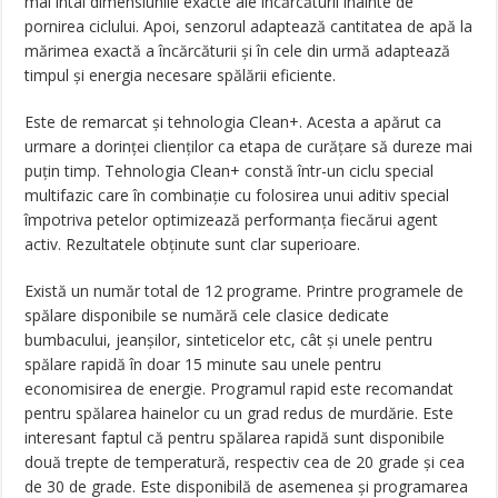
mai întâi dimensiunile exacte ale încărcăturii înainte de
pornirea ciclului. Apoi, senzorul adaptează cantitatea de apă la
mărimea exactă a încărcăturii și în cele din urmă adaptează
timpul și energia necesare spălării eficiente.
Este de remarcat și tehnologia Clean+. Acesta a apărut ca
urmare a dorinței clienților ca etapa de curățare să dureze mai
puțin timp. Tehnologia Clean+ constă într-un ciclu special
multifazic care în combinație cu folosirea unui aditiv special
împotriva petelor optimizează performanța fiecărui agent
activ. Rezultatele obținute sunt clar superioare.
Există un număr total de 12 programe. Printre programele de
spălare disponibile se numără cele clasice dedicate
bumbacului, jeanșilor, sinteticelor etc, cât și unele pentru
spălare rapidă în doar 15 minute sau unele pentru
economisirea de energie. Programul rapid este recomandat
pentru spălarea hainelor cu un grad redus de murdărie. Este
interesant faptul că pentru spălarea rapidă sunt disponibile
două trepte de temperatură, respectiv cea de 20 grade și cea
de 30 de grade. Este disponibilă de asemenea și programarea