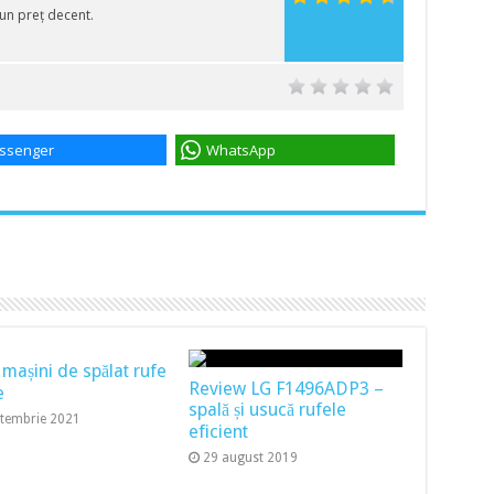
 un preț decent.
ssenger
WhatsApp
 mașini de spălat rufe
Review LG F1496ADP3 –
e
spală și usucă rufele
ptembrie 2021
eficient
29 august 2019