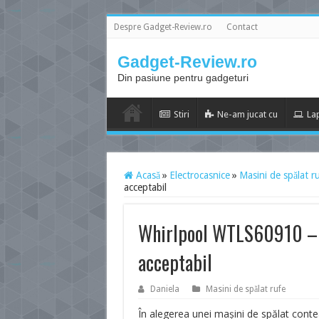
Despre Gadget-Review.ro
Contact
Gadget-Review.ro
Din pasiune pentru gadgeturi
Stiri
Ne-am jucat cu
La
Acasă
»
Electrocasnice
»
Masini de spălat r
acceptabil
Whirlpool WTLS60910 – c
acceptabil
Daniela
Masini de spălat rufe
În alegerea unei maşini de spălat contea