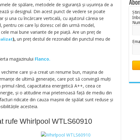
Abon
mele de spălare, metodele de siguranţă şi uşurinţa de a
tează şi designul. Din acest punct de vedere se poate
Știr
Inb
r şi una cu încărcare verticală, cu ajutorul căreia se
Nu
, pentru cei care îşi doresc cel din urmă model,
 cele mai bune variante de pe piaţă. Are un preț de
),
un preț destul de rezonabil din punctul meu de
ualizat
Ema
oferta magazinului
Flanco.
e vechime care şi-a creat un renume bun, maşina de
ormanţe de ultimă generaţie, care pot să convingă mulţi
n primul rând, capacitatea energetică A++, ceea ce
rgie, şi o atitudine mai prietenoasă faţă de mediu din
i facturi ridicate din cauza maşinii de spălat sunt reduse şi
bilităţile acesteia.
at rufe Whirlpool WTLS60910