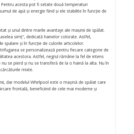
 Pentru acesta pot fi setate două temperaturi
mul de apă şi energie fiind şi ele stabilite în funcţie de
ntat şi unul dintre marile avantaje ale maşinii de spălat.
selea simţ”, dedicată hainelor colorate. Astfel,
 spalare şi în funcţie de culorile articolelor.
trifugarea se personalizează pentru fiecare categorie de
litatea acestora. Astfel, negrul rămâne la fel de intens
e nu se pierd şi nu se transferă de la o haină la alta. Nu în
ncărcăturile mixte.
nii, dar modelul Whirlpool este o maşină de spălat care
ncărcare frontală, beneficiind de cele mai moderne şi