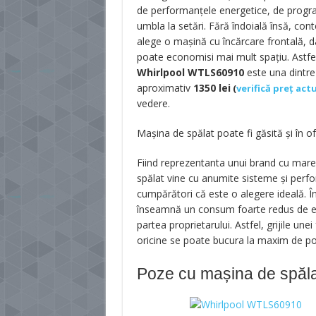
de performanţele energetice, de progra
umbla la setări. Fără îndoială însă, con
alege o maşină cu încărcare frontală, da
poate economisi mai mult spaţiu. Astfel
Whirlpool WTLS60910
este una dintre
aproximativ
1350
lei
(
verifică preț act
vedere.
Mașina de spălat poate fi găsită și în 
Fiind reprezentanta unui brand cu mar
spălat vine cu anumite sisteme şi perf
cumpărători că este o alegere ideală. Î
înseamnă un consum foarte redus de ene
partea proprietarului. Astfel, grijile une
oricine se poate bucura la maxim de posi
Poze cu mașina de spăl