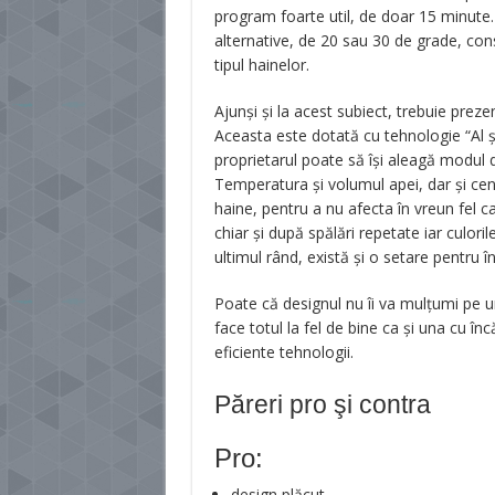
program foarte util, de doar 15 minute.
alternative, de 20 sau 30 de grade, consu
tipul hainelor.
Ajunşi şi la acest subiect, trebuie preze
Aceasta este dotată cu tehnologie “Al şa
proprietarul poate să îşi aleagă modul de
Temperatura şi volumul apei, dar şi cen
haine, pentru a nu afecta în vreun fel ca
chiar şi după spălări repetate iar culoril
ultimul rând, există şi o setare pentru î
Poate că designul nu îi va mulţumi pe u
face totul la fel de bine ca şi una cu î
eficiente tehnologii.
Păreri pro şi contra
Pro:
design plăcut,