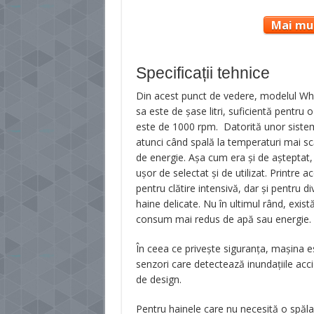
Mai mul
Specificații tehnice
Din acest punct de vedere, modelul Whir
sa este de şase litri, suficientă pentru
este de 1000 rpm. Datorită unor sistem
atunci când spală la temperaturi mai s
de energie. Aşa cum era şi de aşteptat,
uşor de selectat şi de utilizat. Printre
pentru clătire intensivă, dar şi pentru 
haine delicate. Nu în ultimul rând, exis
consum mai redus de apă sau energie.
În ceea ce priveşte siguranţa, maşina es
senzori care detectează inundaţiile acc
de design.
Pentru hainele care nu necesită o spăl