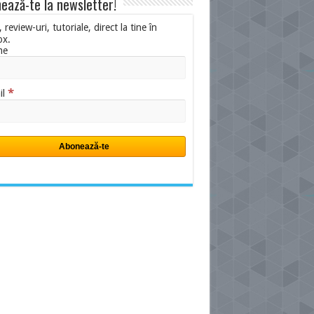
ează-te la newsletter!
i, review-uri, tutoriale, direct la tine în
ox.
me
*
il