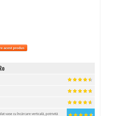
re acest produs
Ro
t vase cu încărcare verticală, potrivită