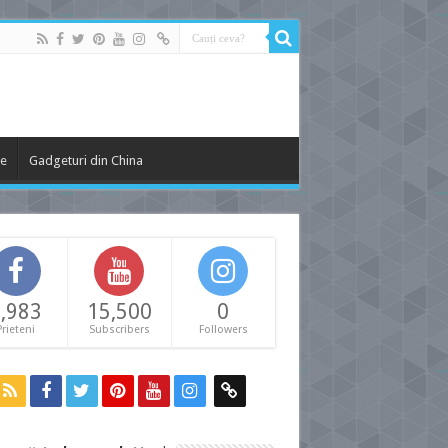
le
Gadgeturi din China
,983
15,500
0
Prieteni
Subscribers
Followers