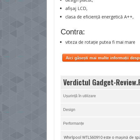
afișaj LCD,
clasa de eficiență energetică A++,
Contra:
viteza de rotație putea fi mai mare
Aici găsești mai multe informații desp
Verdictul Gadget-Review.
Ușurință în utilizare
Design
Performanțe
Whirlpool WTLS60910 este o mașină de spăla