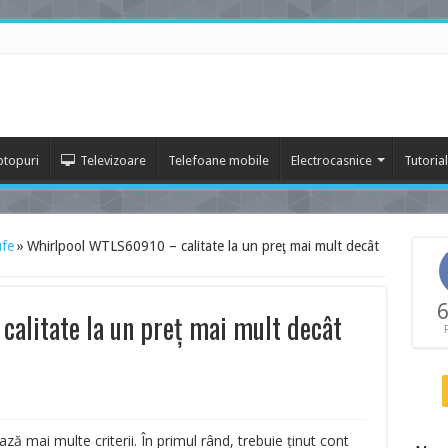
ptopuri
Televizoare
Telefoane mobile
Electrocasnice
Tutoria
ufe
»
Whirlpool WTLS60910 – calitate la un preţ mai mult decât
6
alitate la un preţ mai mult decât
ză mai multe criterii. În primul rând, trebuie ţinut cont