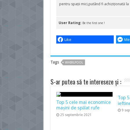
pentru spații mici,putând fi achiziționată la
User Rating:
Be the first one !
Like
Me
Tags
WHIRLPOOL
S-ar putea să te intereseze și :
Top 5
Top 5 cele mai economice
ieftin
mașini de spălat rufe
9 se
25 septembrie 2021