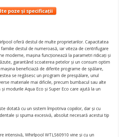
te poze și specificații
lpool oferă destul de multe proprietarilor. Capacitatea
 o familie destul de numeroasă, iar viteza de centrifugare
e moderne, maşina funcţionează la parametri ridicaţi şi
căzute, garantând scoaterea petelor şi un consum optim
 maşina beneficiază de diferite programe de spălare,
 acestea se regăsesc un program de prespălare, unul
diverse materiale mai dificile, precum bumbacul sau alte
tă şi modurile Aqua Eco şi Super Eco care ajută la un
te dotată cu un sistem împotriva copiilor, dar şi cu
identale şi spuma excesivă, absolut necesară acestui tip
are intensivă, Whirlpool WTLS60910 vine şi cu un