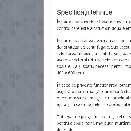
Specificații tehnice
În partea sa superioară avem capacul cu
control care este alcătuit din două ele
În partea sa stângă avem afişajul pe c
dar şi viteza de centrifugare. Sub aces
selectarea timpului, a centrifugării, dar
avem selectorul rotativ, selector care
spălare. Ca şi spaţiu necesar pentru mo
400 x 600 mm.
În ceea ce priveşte funcţionarea, pute
asigură o performanţă foarte bună chiar
o economisire a energiei cu aproximativ
ajută şi în cazul hainelor colorate, putâ
Tot legat de programe avem şi cel de sp
pentru a spăla haine mai puţin murdare
de grade.