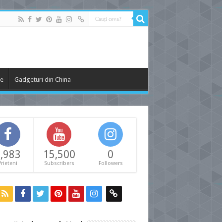
le
Gadgeturi din China
,983
15,500
0
Prieteni
Subscribers
Followers