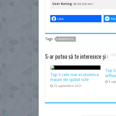
User Rating:
Be the first one !
Like
Me
Tags
WHIRLPOOL
S-ar putea să te intereseze și :
Top 5
Top 5 cele mai economice
ieftin
mașini de spălat rufe
9 se
25 septembrie 2021