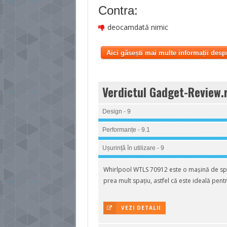
Contra:
deocamdată nimic
Aici găsești mai multe informații desp
Verdictul Gadget-Review.
Design - 9
Performanțe - 9.1
Ușurință în utilizare - 9
Whirlpool WTLS 70912 este o mașină de spăl
prea mult spațiu, astfel că este ideală pentr
VEZI DETALII