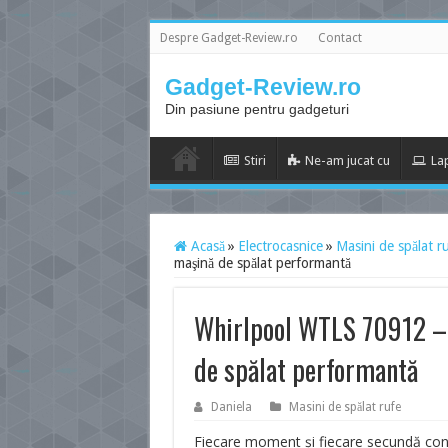
Despre Gadget-Review.ro
Contact
Gadget-Review.ro
Din pasiune pentru gadgeturi
Stiri
Ne-am jucat cu
La
Acasă
»
Electrocasnice
»
Masini de spălat r
maşină de spălat performantă
Whirlpool WTLS 70912 – 
de spălat performantă
Daniela
Masini de spălat rufe
Fiecare moment şi fiecare secundă conte