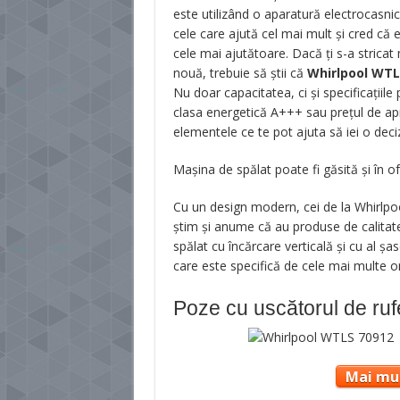
este utilizând o aparatură electrocasni
cele care ajută cel mai mult şi cred că 
cele mai ajutătoare. Dacă ţi s-a stricat 
nouă, trebuie să ştii că
Whirlpool WTL
Nu doar capacitatea, ci şi specificaţiil
clasa energetică A+++ sau preţul de a
elementele ce te pot ajuta să iei o deci
Mașina de spălat poate fi găsită și în 
Cu un design modern, cei de la Whirlpo
ştim şi anume că au produse de calitate
spălat cu încărcare verticală şi cu al 
care este specifică de cele mai multe o
Poze cu uscătorul de ruf
Mai mul