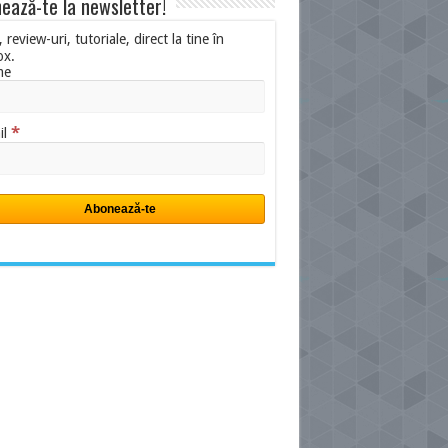
ează-te la newsletter!
i, review-uri, tutoriale, direct la tine în
ox.
me
*
il