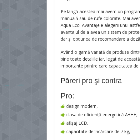
Pe lângă acestea mai avem un program 
manuală sau de rufe colorate. Mai avem
Aqua Eco. Avantajele alegerii unui astf
avantajul de a avea un sistem de protec
dar şi opţiunea de recomandare a dozăr
Având o gamă variată de produse dintr
bine toate detaliile iar, legat de aceas
importante printre care capacitatea de s
Păreri pro şi contra
Pro:
design modern,
clasa de eficiență energetică A+++,
afișaj LCD,
capacitate de încărcare de 7 kg,