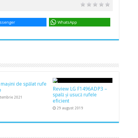
ssenger
WhatsApp
 mașini de spălat rufe
Review LG F1496ADP3 –
e
spală și usucă rufele
ptembrie 2021
eficient
29 august 2019