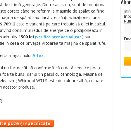
Abon
că de ultimă generaţie. Dintre acestea, sunt de menţionat
este corect când ne referim la maşinile de spălat ca fiind
Știr
Inb
maşina de spălat sau dacă vrei să îţi achiziţionezi una
Nu
S 70912
este o variantă pe care trebuie să o iei în calcul.
e privind consumul redus de energie ce o poziţionează în
proximativ
1500
lei
)
sunt
(
verifică preț actualizat
Ema
zie în ceea ce priveşte viitoarea ta maşină de spălat rufe.
oferta magazinului
Altex.
ol nu fac decât să confirme încă o dată ceea ce poate
 foarte bună, dar şi ţin pasul cu tehnologia. Maşina de
şaselea simţ Whirpool WTLS este de culoare albă, culoare
ri acestor produse.
e
te poze și specificații