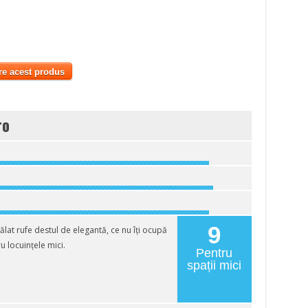
re acest produs
ro
9
at rufe destul de elegantă, ce nu îți ocupă
u locuințele mici.
Pentru
spații mici