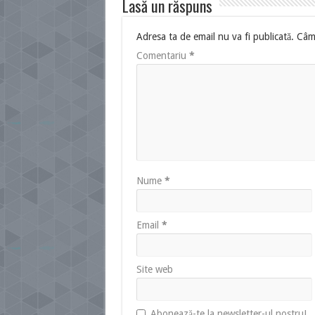
Lasă un răspuns
Adresa ta de email nu va fi publicată.
Câmp
Comentariu
*
Nume
*
Email
*
Site web
Abonează-te la newsletter-ul nostru!