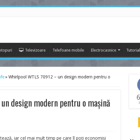
ptopuri
Televizoare
Telefoane mobile
Electrocasnice
Tutoria
ufe
»
Whirlpool WTLS 70912 – un design modern pentru o
6
un design modern pentru o maşină
ază, iar cel mai mult timp pe care îl poţi economisi