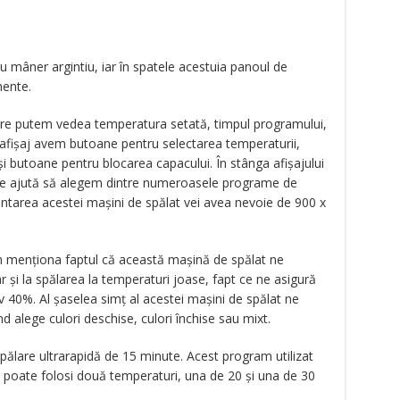
 mâner argintiu, iar în spatele acestuia panoul de
mente.
are putem vedea temperatura setată, timpul programului,
t afişaj avem butoane pentru selectarea temperaturii,
 şi butoane pentru blocarea capacului. În stânga afişajului
 ne ajută să alegem dintre numeroasele programe de
ntarea acestei maşini de spălat vei avea nevoie de 900 x
m menţiona faptul că această maşină de spălat ne
 şi la spălarea la temperaturi joase, fapt ce ne asigură
 40%. Al şaselea simţ al acestei maşini de spălat ne
nd alege culori deschise, culori închise sau mixt.
ălare ultrarapidă de 15 minute. Acest program utilizat
 poate folosi două temperaturi, una de 20 şi una de 30