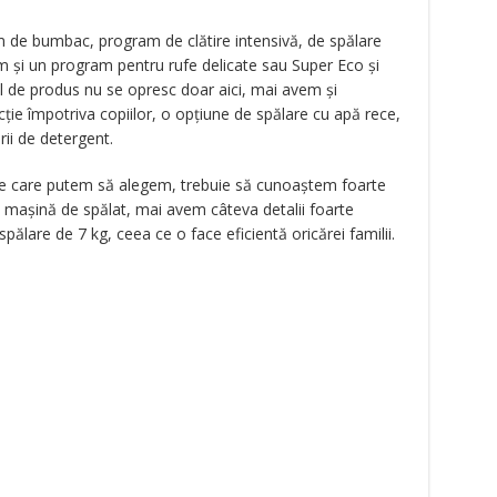
de bumbac, program de clătire intensivă, de spălare
 şi un program pentru rufe delicate sau Super Eco şi
el de produs nu se opresc doar aici, mai avem şi
ţie împotriva copiilor, o opţiune de spălare cu apă rece,
ii de detergent.
e care putem să alegem, trebuie să cunoaştem foarte
tă maşină de spălat, mai avem câteva detalii foarte
pălare de 7 kg, ceea ce o face eficientă oricărei familii.