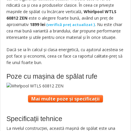
ridicată ca şi cea a produselor clasice. În ceea ce priveşte
maşinile de spălat cu încărcare verticală,
Whirlpool WTLS
60812 ZEN
este o alegere foarte bună, având un preț de
aproximativ
1899
lei
)
. Nu este chiar
(
verifică preț actualizat
cea mai bună variantă a brandului, dar propune performanţe
interesante și utile pentru orice material şi în orice situaţie.
Dacă se ia în calcul şi clasa energetică, cu ajutorul acesteia se
pot face şi economii, ceea ce face ca raportul calitate-preţ să
fie unul foarte bun.
Poze cu mașina de spălat rufe
Mai multe poze și specificații
Specificații tehnice
La nivelul construcţiei, această maşină de spălat este una