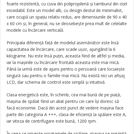
foarte rezistentă, cu cuva din polipropilenă şi tamburul din oţel
inoxidabil. Este un model alb, cu design destul de minimalist,
care ocupă un spaţiu relativ redus, are dimensiunile de 90 x 40
x 60 cm şi, în general, nu se deosebeşte prea mult de celelalte
modele cu încărcare verticală.
Principala diferenţă faţă de modelul asemănător este însă
capacitatea de încărcare, care scade uşor, ajungând la 6
kilograme. Nu este însă puţin, aceasta fiind de altfel şi media,
iar la maşinile cu încărcare frontală aceasta este mai mică.
Până la urmă este de ajuns pentru o persoană care locuieşte
singură sau pentru o familie mai mică. Nu există nici un afişaj
LCD, dar schema de control este simplă şi intuitivă.
Clasa energetică este, în schimb, cea mai bună de pe piaţă,
maşina de spălat fiind un aliat pentru cei care îşi doresc să
facă economie. Dacă din acest punct de vedere maşina face
parte din categoria A +++, clasa de eficienţă la spălare este A,
iar viteza de centrifugare este bună, 1200 rpm.
În ceea ce priveşte programele de spălare, maşina se prezintă