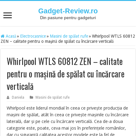
Gadget-Review.ro
Din pasiune pentru gadgeturi
Acasă
»
Electrocasnice
»
Masini de spălat rufe
»
Whirlpool WTLS 60812
ZEN – calitate pentru o maşină de spălat cu încărcare verticală
Whirlpool WTLS 60812 ZEN – calitate
pentru o maşină de spălat cu încărcare
verticală
Daniela
Masini de spălat rufe
Whirlpool este liderul mondial în ceea ce priveşte producţia de
maşini de spălat, atât în ceea ce priveşte maşinile cu încărcare
laterală, dar şi pe cele cu încărcare verticală. Cea de-a doua
categorie este, poate, ceva mai jos în preferinţele românilor,
dar cu siguranţă calitatea acestor modele este la fel de