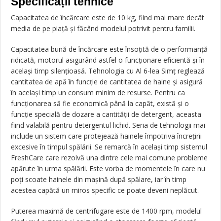
Specificații tehnice
Capacitatea de încărcare este de 10 kg, fiind mai mare decât
media de pe piață și făcând modelul potrivit pentru familii.
Capacitatea bună de încărcare este însoțită de o performanță
ridicată, motorul asigurând astfel o funcționare eficientă și în
același timp silențioasă. Tehnologia cu Al 6-lea Simț reglează
cantitatea de apă în funcție de cantitatea de haine și asigură
în același timp un consum minim de resurse. Pentru ca
funcționarea să fie economică până la capăt, există și o
funcție specială de dozare a cantității de detergent, aceasta
fiind valabilă pentru detergentul lichid. Seria de tehnologii mai
include un sistem care protejează hainele împotriva încrețirii
excesive în timpul spălării. Se remarcă în același timp sistemul
FreshCare care rezolvă una dintre cele mai comune probleme
apărute în urma spălării. Este vorba de momentele în care nu
poți scoate hainele din mașină după spălare, iar în timp
acestea capătă un miros specific ce poate deveni neplăcut.
Puterea maximă de centrifugare este de 1400 rpm, modelul