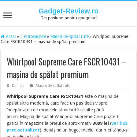
Gadget-Review.ro
Din pasiune pentru gadgeturi
Acasă
»
Electrocasnice
»
Masini de spălat rufe
»
Whirlpool Supreme
Care FSCR10431 – mașina de spălat premium
Whirlpool Supreme Care FSCR10431 –
mașina de spălat premium
Daniela
Masini de spălat rufe
Whirlpool Supreme Care FSCR10431
este o mașină de
spălat ultra modernă, care face un pas decisiv spre
îndepărtarea de modelele standard întâlnite până
acum. Mașina de spălat Whirlpool Supreme Care poate fi
găsită în magazine la prețul de aproximativ
3099
lei
(
verifică
preț actualizat
), depășind un buget mediu, dar meritându-și
pe deplin achiziția.