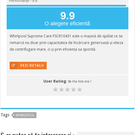
Performanțe - 9.8
9.9
O alegere eficientă
Whirlpool Supreme Care FSCR10431 este o mașină de spălat ce se
remarcă nu doar prin capacitatea de încărcare generoasă și viteza
de centrifugare mare, ci și prin eficiența sa sporită.
VEZI DETALII
User Rating:
Be the first one !
Tags
WHIRLPOOL