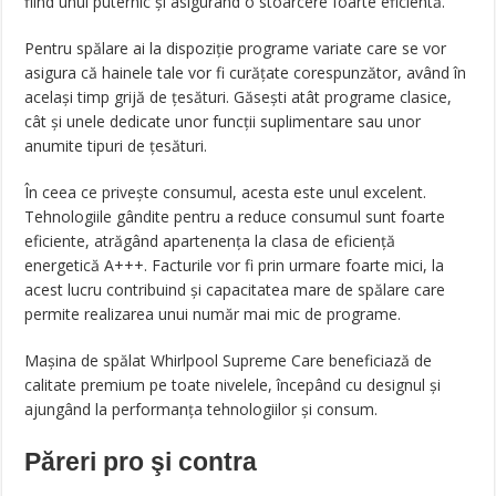
fiind unul puternic și asigurând o stoarcere foarte eficientă.
Pentru spălare ai la dispoziție programe variate care se vor
asigura că hainele tale vor fi curățate corespunzător, având în
același timp grijă de țesături. Găsești atât programe clasice,
cât și unele dedicate unor funcții suplimentare sau unor
anumite tipuri de țesături.
În ceea ce privește consumul, acesta este unul excelent.
Tehnologiile gândite pentru a reduce consumul sunt foarte
eficiente, atrăgând apartenența la clasa de eficiență
energetică A+++. Facturile vor fi prin urmare foarte mici, la
acest lucru contribuind și capacitatea mare de spălare care
permite realizarea unui număr mai mic de programe.
Mașina de spălat Whirlpool Supreme Care beneficiază de
calitate premium pe toate nivelele, începând cu designul și
ajungând la performanța tehnologiilor și consum.
Păreri pro şi contra