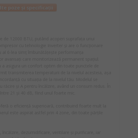
te poze și specificații
ate de 12000 BTU, putând acoperi suprafața unui
mpresor cu tehnologie Inverter și are o funcționare
u al 6-lea simț îmbunătățește performanța
lor avansați care monitorizează permanent spațiul.
ru a asigura un confort optim din toate punctele de
it transmiterea temperaturii de la nivelul acesteia, așa
ncordanță cu situația de la nivelul tău. Modelul se
u răcire și A pentru încălzire, având un consum redus. În
ntre 21 și 40 dB, fiind unul foarte mic.
feră o eficiență superioară, contribuind foarte mult la
erul este aspirat astfel prin 4 zone, din toate părțile
 încălzire, dezumidificare, ventilare și purificare, iar