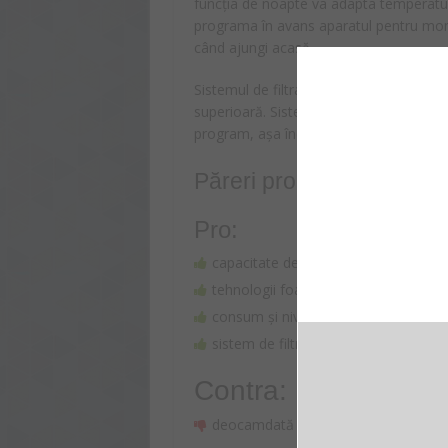
funcția de noapte va adapta temperatura
programa în avans aparatul pentru mome
când ajungi acasă.
Sistemul de filtrare asigură purificarea a
superioară. Sistemul de curățare autom
program, așa încât interiorul să fie usc
Păreri pro şi contra
Pro:
capacitate de 12000 BTU
tehnologii foarte performante
consum și nivel de zgomot reduse
sistem de filtrare cu funcție automa
Contra:
deocamdată nimic