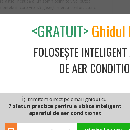
 astfel încât să ai un somn odihnitor. Vei putea
ntele în care vrei să găsești mereu confort atunci
<GRATUIT>
Ghidul 
erului, acesta fiind curățat de bacterii și având o calitate
ată pornește întotdeauna funcția de încălzire după un
at și să nu apară mucegai.
FOLOSEȘTE INTELIGENT
DE AER CONDITI
Îți trimitem direct pe email ghidul cu
tă
7 sfaturi practice pentru a utiliza inteligent
aparatul de aer conditionat