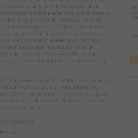
e echiparea locuinței, încrederea câștigată într-un
Știr
Inb
te.
Whirlpool Fantasia II SPIW 412 L
este un aparat de
Nu
o dată priceperea inginerilor americani, având însă
ltor branduri să migreze către Whirlpool. Are un preț de
tualizat)
, acesta fiind un aparat de aer condiționat cu
Ema
a are un design modern în spatele căruia integrează
emarcă în special prin îmbunătățirile oferite de
esorului cu Inverter. Prețul face dotările și mai
câștige simpatia cumpărătorilor și să aibă un avantaj
inând la nivel vizual albul și negrul și liniile simple cu
dimensiunile de 818 x 270 x 217 mm, aceasta fiind
splay LED care face setarea mai ușoară și crește gradul
că ușor în fața altor modele, fiind slim și având fața
 prevăzute cu touch.
condiționat