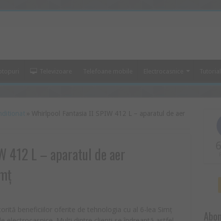
ptopuri
Televizoare
Telefoane mobile
Electrocasnice
Tutoria
nditionat
»
Whirlpool Fantasia II SPIW 412 L – aparatul de aer
6
W 412 L – aparatul de aer
imț
orită beneficiilor oferite de tehnologia cu al 6-lea Simț
Abon
 electrocasnice. Mulți dintre clienți se îndreaptă astfel