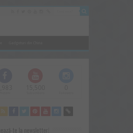
le
Gadgeturi din China
,983
15,500
0
Prieteni
Subscribers
Followers
ează-te la newsletter!