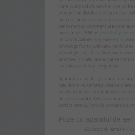
către Whirlpool atunci când vine vorba d
produs fiind distribuită și față de celelal
aer condiționat care demonstrează încă 
șanse mari să determine și iubitori ai a
aproximativ
1999
lei
(
verifică preț ac
un raport calitate-preț excelent. Acest
tehnologii foarte avansate. Modelul se r
tehnologia cu al 6-lea Simț asupra compr
atractive, modelul având șanse mari să 
considerabil în fața competiției.
Aparatul are un design foarte modern, îmb
cele dinamice. Unitatea interioară are 
prevăzută în partea inferioară cu un di
de interactivitate. Telecomanda se remar
perfect netedă, întrucât butoanele sunt
Poze cu aparatul de aer 