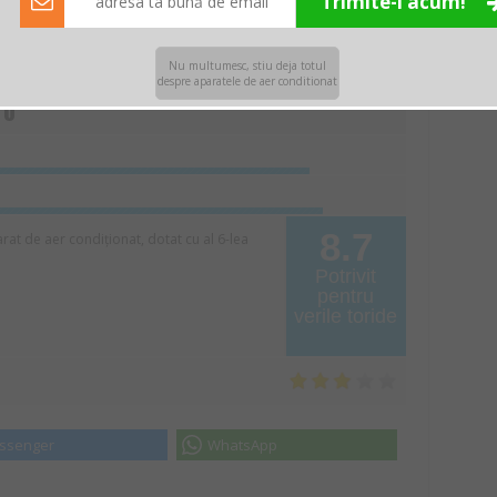
Trimite-l acum!
ații despre acest produs
Nu multumesc, stiu deja totul
despre aparatele de aer conditionat
ro
8.7
rat de aer condiționat, dotat cu al 6-lea
Potrivit
pentru
verile toride
ssenger
WhatsApp