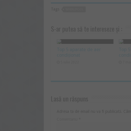
Tags
WHIRLPOOL
S-ar putea să te intereseze și :
Top 5 aparate de aer
Top 5
condiționat
condi
5 iulie 2022
7 ma
Lasă un răspuns
Adresa ta de email nu va fi publicată.
Câmp
Comentariu
*