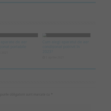
 aparate de aer
Cum alegi aparatul de aer
ționat portabile
condiţionat potrivit în
2023?
i 2021
1 aprilie 2021
urile obligatorii sunt marcate cu
*