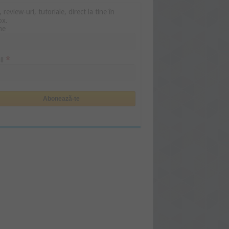
i, review-uri, tutoriale, direct la tine în
ox.
me
*
il