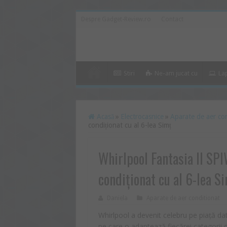
Despre Gadget-Review.ro
Contact
Stiri
Ne-am jucat cu
La
Acasă
»
Electrocasnice
»
Aparate de aer co
condiționat cu al 6-lea Simț
Whirlpool Fantasia II SPI
condiționat cu al 6-lea S
Daniela
Aparate de aer conditionat
Whirlpool a devenit celebru pe piață dat
pe care o adaptează fiecărei categorii de