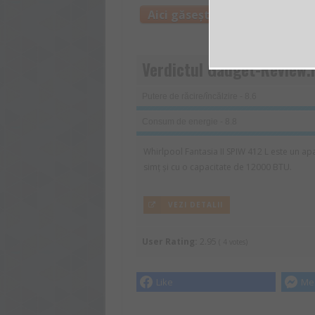
Aici găsești mai multe inform
Verdictul Gadget-Review.
Putere de răcire/încălzire - 8.6
Consum de energie - 8.8
Whirlpool Fantasia II SPIW 412 L este un apa
simț și cu o capacitate de 12000 BTU.
VEZI DETALII
User Rating:
2.95
(
4
votes)
Like
Me