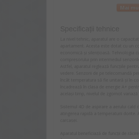
Mai mul
Specificații tehnice
La nivel tehnic, aparatul are o capacit
apartament. Acesta este dotat cu un co
economică și silențioasă. Tehnologia c
compresorului prin intermediul senzori
Astfel, aparatul reglează funcțiile pent
vedere. Senzorii de pe telecomandă perm
încât temperatura să fie unitară și în co
încadrează în clasa de energie A+ pentr
același timp, nivelul de zgomot variază î
Sistemul 4D de aspirare a aerului cald o
atingerea rapidă a temperaturii dorite. A
carcasei.
Aparatul beneficiază de funcții de răcire,