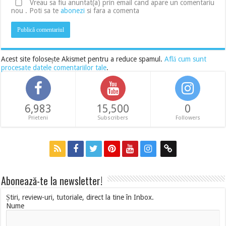
Vreau sa fiu anuntat(a) prin email cand apare un comentariu
nou . Poti sa te
abonezi
si fara a comenta
Acest site folosește Akismet pentru a reduce spamul.
Află cum sunt
procesate datele comentariilor tale
.
6,983
15,500
0
Prieteni
Subscribers
Followers
Abonează-te la newsletter!
Știri, review-uri, tutoriale, direct la tine în Inbox.
Nume