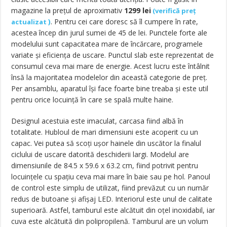
magazine la prețul de aproximativ
1299
lei
(
verifică preț
)
. Pentru cei care doresc să îl cumpere în rate,
actualizat
acestea încep din jurul sumei de 45 de lei. Punctele forte ale
modelului sunt capacitatea mare de încărcare, programele
variate și eficiența de uscare. Punctul slab este reprezentat de
consumul ceva mai mare de energie. Acest lucru este întâlnit
însă la majoritatea modelelor din această categorie de preț.
Per ansamblu, aparatul își face foarte bine treaba și este util
pentru orice locuință în care se spală multe haine.
Designul acestuia este imaculat, carcasa fiind albă în
totalitate. Hubloul de mari dimensiuni este acoperit cu un
capac. Vei putea să scoți ușor hainele din uscător la finalul
ciclului de uscare datorită deschiderii largi. Modelul are
dimensiunile de 84.5 x 59.6 x 63.2 cm, fiind potrivit pentru
locuințele cu spațiu ceva mai mare în baie sau pe hol. Panoul
de control este simplu de utilizat, fiind prevăzut cu un număr
redus de butoane și afișaj LED. Interiorul este unul de calitate
superioară. Astfel, tamburul este alcătuit din oțel inoxidabil, iar
cuva este alcătuită din polipropilenă. Tamburul are un volum