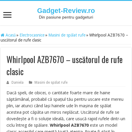
Gadget-Review.ro
Din pasiune pentru gadgeturi
Acasă
»
Electrocasnice
»
Masini de spălat rufe
»
Whirlpool AZB7670 –
uscătorul de rufe clasic
Whirlpool AZB7670 – uscătorul de rufe
clasic
Daniela
Masini de spălat rufe
Dacă speli, de obicei, o cantitate foarte mare de haine
săptămânal, probabil că spațiul tău pentru uscare este mereu
plin, iar atunci când lași hainele ude în mașina de spălat
acestea pot căpăta un miros neplăcut. Uscătorul de rufe se
dovedește a fi o soluție ideală, care usucă rapid rufele dintr-un
ciclu întreg de spălare.
Whirlpool AZB7670
este un model
clasic accesibil care merită toată atenția. Poate fi găsit în