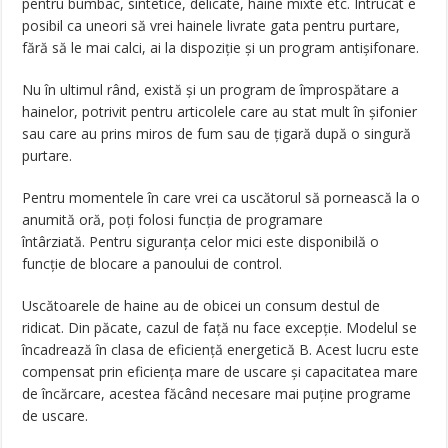
pentru bumbac, sintetice, delicate, haine mixte etc. Întrucât e
posibil ca uneori să vrei hainele livrate gata pentru purtare,
fără să le mai calci, ai la dispoziție și un program antișifonare.
Nu în ultimul rând, există și un program de împrospătare a
hainelor, potrivit pentru articolele care au stat mult în șifonier
sau care au prins miros de fum sau de țigară după o singură
purtare.
Pentru momentele în care vrei ca uscătorul să pornească la o
anumită oră, poți folosi funcția de programare
întârziată. Pentru siguranța celor mici este disponibilă o
funcție de blocare a panoului de control.
Uscătoarele de haine au de obicei un consum destul de
ridicat. Din păcate, cazul de față nu face excepție. Modelul se
încadrează în clasa de eficiență energetică B. Acest lucru este
compensat prin eficiența mare de uscare și capacitatea mare
de încărcare, acestea făcând necesare mai puține programe
de uscare.