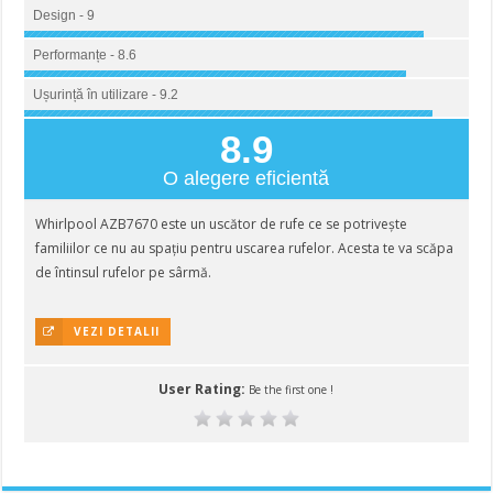
Design - 9
Performanțe - 8.6
Ușurință în utilizare - 9.2
8.9
O alegere eficientă
Whirlpool AZB7670 este un uscător de rufe ce se potrivește
familiilor ce nu au spațiu pentru uscarea rufelor. Acesta te va scăpa
de întinsul rufelor pe sârmă.
VEZI DETALII
User Rating:
Be the first one !